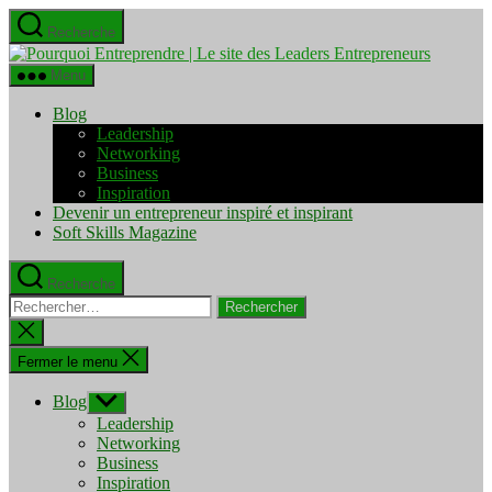
Aller
Recherche
au
Pourquo
contenu
Entrepre
Menu
|
Le
Blog
site
Leadership
des
Networking
Leaders
Business
Entrepre
Inspiration
Devenir un entrepreneur inspiré et inspirant
Soft Skills Magazine
Recherche
Rechercher :
Fermer
la
recherche
Fermer le menu
Blog
Afficher
le
Leadership
sous-
Networking
menu
Business
Inspiration