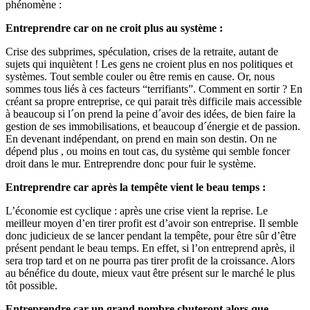
phénomène :
Entreprendre car on ne croit plus au système :
Crise des subprimes, spéculation, crises de la retraite, autant de
sujets qui inquiètent ! Les gens ne croient plus en nos politiques et
systèmes. Tout semble couler ou être remis en cause. Or, nous
sommes tous liés à ces facteurs “terrifiants”. Comment en sortir ? En
créant sa propre entreprise, ce qui parait très difficile mais accessible
à beaucoup si l´on prend la peine d´avoir des idées, de bien faire la
gestion de ses immobilisations, et beaucoup d´énergie et de passion.
En devenant indépendant, on prend en main son destin. On ne
dépend plus , ou moins en tout cas, du système qui semble foncer
droit dans le mur. Entreprendre donc pour fuir le système.
Entreprendre car après la tempête vient le beau temps :
L’économie est cyclique : après une crise vient la reprise. Le
meilleur moyen d’en tirer profit est d’avoir son entreprise. Il semble
donc judicieux de se lancer pendant la tempête, pour être sûr d’être
présent pendant le beau temps. En effet, si l’on entreprend après, il
sera trop tard et on ne pourra pas tirer profit de la croissance. Alors
au bénéfice du doute, mieux vaut être présent sur le marché le plus
tôt possible.
Entreprendre car un grand nombre chuteront alors que