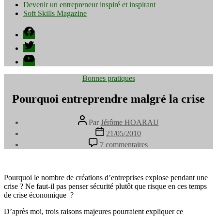
Devenir un entrepreneur inspiré et inspirant
Soft Skills Magazine
Facebook
Twitter
YouTube
Catégories
Bonnes pratiques
Pourquoi entreprendre malgré la crise
Auteur
Par
Jérôme HOARAU
de
Date
21/05/2010
l’article
de
sur
7 commentaires
l’article
Pourquoi
entreprendre
malgré
la
Pourquoi le nombre de créations d’entreprises explose pendant une
crise
crise ? Ne faut-il pas penser sécurité plutôt que risque en ces temps
de crise économique ?
D’après moi, trois raisons majeures pourraient expliquer ce