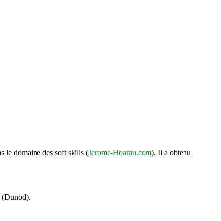
s le domaine des soft skills (
Jerome-Hoarau.com
). Il a obtenu
s (Dunod).