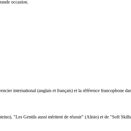
grande occasion.
2011
ncier international (anglais et français) et la référence francophone dan
eino), "Les Gentils aussi méritent de réussir" (Alisio) et de "Soft Skill