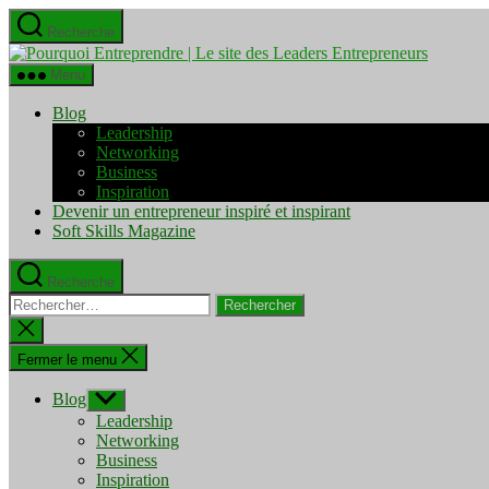
Aller
Recherche
au
Pourquo
contenu
Entrepre
Menu
|
Le
Blog
site
Leadership
des
Networking
Leaders
Business
Entrepre
Inspiration
Devenir un entrepreneur inspiré et inspirant
Soft Skills Magazine
Recherche
Rechercher :
Fermer
la
recherche
Fermer le menu
Blog
Afficher
le
Leadership
sous-
Networking
menu
Business
Inspiration