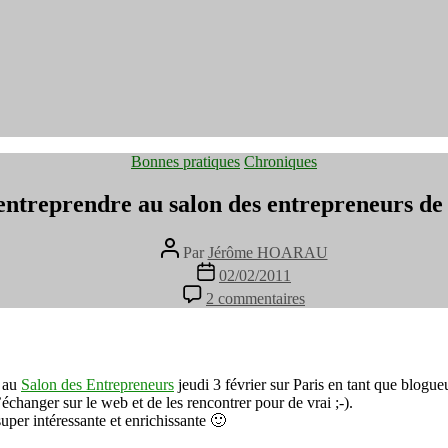
Catégories
Bonnes pratiques
Chroniques
ntreprendre au salon des entrepreneurs de
Auteur
Par
Jérôme HOARAU
de
Date
02/02/2011
l’article
de
sur
2 commentaires
l’article
Pourquoi
entreprendre
au
salon
des
i au
Salon des Entrepreneurs
jeudi 3 février sur Paris en tant que blogu
entrepreneurs
changer sur le web et de les rencontrer pour de vrai ;-).
de
super intéressante et enrichissante 🙂
Paris