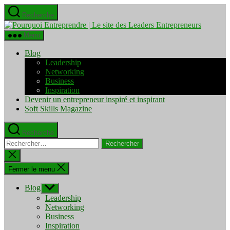
Aller
Recherche
au
Pourquo
contenu
Entrepre
Menu
|
Le
Blog
site
Leadership
des
Networking
Leaders
Business
Entrepre
Inspiration
Devenir un entrepreneur inspiré et inspirant
Soft Skills Magazine
Recherche
Rechercher :
Fermer
la
recherche
Fermer le menu
Blog
Afficher
le
Leadership
sous-
Networking
menu
Business
Inspiration