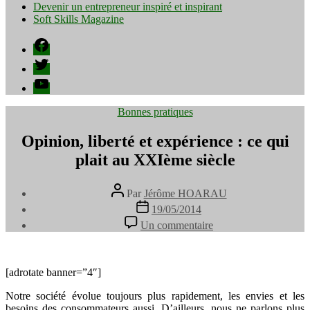
Devenir un entrepreneur inspiré et inspirant
Soft Skills Magazine
Facebook
Twitter
YouTube
Catégories
Bonnes pratiques
Opinion, liberté et expérience : ce qui
plait au XXIème siècle
Auteur
Par
Jérôme HOARAU
de
Date
19/05/2014
l’article
de
sur
Un commentaire
l’article
Opinion,
liberté
et
expérience
[adrotate banner=”4″]
:
Notre société évolue toujours plus rapidement, les envies et les
ce
besoins des consommateurs aussi. D’ailleurs, nous ne parlons plus
qui