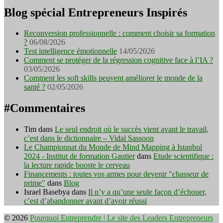
Blog spécial Entrepreneurs Inspirés
Reconversion professionnelle : comment choisir sa formation
?
06/08/2026
Test intelligence émotionnelle
14/05/2026
Comment se protéger de la régression cognitive face à l’IA ?
03/05/2026
Comment les soft skills peuvent améliorer le monde de la
santé ?
02/05/2026
#Commentaires
Tim
dans
Le seul endroit où le succès vient avant le travail,
c’est dans le dictionnaire – Vidal Sassoon
Le Championnat du Monde de Mind Mapping à Istanbul
2024 - Institut de formation Gautier
dans
Etude scientifique :
la lecture rapide booste le cerveau
Financements : toutes vos armes pour devenir "chasseur de
prime"
dans
Blog
Israel Basebya
dans
Il n’y a qu’une seule façon d’échouer,
c’est d’abandonner avant d’avoir réussi
© 2026
Pourquoi Entreprendre | Le site des Leaders Entrepreneurs