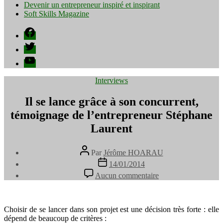
Devenir un entrepreneur inspiré et inspirant
Soft Skills Magazine
Facebook
Twitter
YouTube
Catégories
Interviews
Il se lance grâce à son concurrent,
témoignage de l’entrepreneur Stéphane
Laurent
Auteur
Par
Jérôme HOARAU
de
Date
14/01/2014
l’article
de
sur
Aucun commentaire
l’article
Il
se
lance
grâce
Choisir de se lancer dans son projet est une décision très forte : elle
à
dépend de beaucoup de critères :