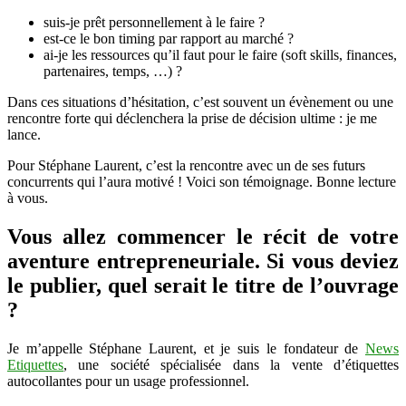
son
suis-je prêt personnellement à le faire ?
concurrent,
est-ce le bon timing par rapport au marché ?
témoignage
ai-je les ressources qu’il faut pour le faire (soft skills, finances,
de
partenaires, temps, …) ?
l’entrepreneur
Stéphane
Dans ces situations d’hésitation, c’est souvent un évènement ou une
Laurent
rencontre forte qui déclenchera la prise de décision ultime : je me
lance.
Pour Stéphane Laurent, c’est la rencontre avec un de ses futurs
concurrents qui l’aura motivé ! Voici son témoignage. Bonne lecture
à vous.
Vous allez commencer le récit de votre
aventure entrepreneuriale. Si vous deviez
le publier, quel serait le titre de l’ouvrage
?
Je m’appelle Stéphane Laurent, et je suis le fondateur de
News
Etiquettes
, une société spécialisée dans la vente d’étiquettes
autocollantes pour un usage professionnel.