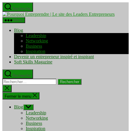
Aller
Recherche
au
Pourquo
contenu
Entrepre
Menu
|
Le
Blog
site
Leadership
des
Networking
Leaders
Business
Entrepre
Inspiration
Devenir un entrepreneur inspiré et inspirant
Soft Skills Magazine
Recherche
Rechercher :
Fermer
la
recherche
Fermer le menu
Blog
Afficher
le
Leadership
sous-
Networking
menu
Business
Inspiration