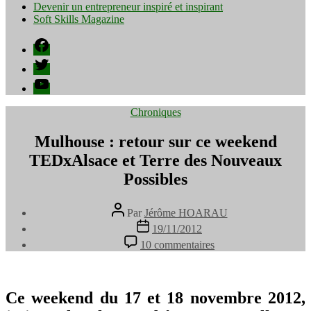
Devenir un entrepreneur inspiré et inspirant
Soft Skills Magazine
Facebook
Twitter
YouTube
Catégories
Chroniques
Mulhouse : retour sur ce weekend
TEDxAlsace et Terre des Nouveaux
Possibles
Auteur
Par
Jérôme HOARAU
de
Date
19/11/2012
l’article
de
sur
10 commentaires
l’article
Mulhouse
:
retour
sur
Ce weekend du 17 et 18 novembre 2012,
ce