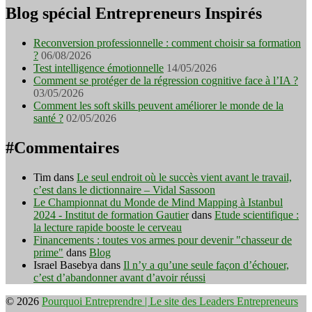
Blog spécial Entrepreneurs Inspirés
Reconversion professionnelle : comment choisir sa formation
?
06/08/2026
Test intelligence émotionnelle
14/05/2026
Comment se protéger de la régression cognitive face à l’IA ?
03/05/2026
Comment les soft skills peuvent améliorer le monde de la
santé ?
02/05/2026
#Commentaires
Tim
dans
Le seul endroit où le succès vient avant le travail,
c’est dans le dictionnaire – Vidal Sassoon
Le Championnat du Monde de Mind Mapping à Istanbul
2024 - Institut de formation Gautier
dans
Etude scientifique :
la lecture rapide booste le cerveau
Financements : toutes vos armes pour devenir "chasseur de
prime"
dans
Blog
Israel Basebya
dans
Il n’y a qu’une seule façon d’échouer,
c’est d’abandonner avant d’avoir réussi
© 2026
Pourquoi Entreprendre | Le site des Leaders Entrepreneurs