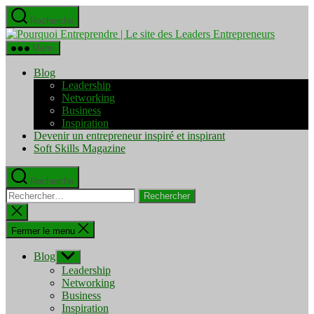
Aller
Recherche
au
Pourquo
contenu
Entrepre
Menu
|
Le
Blog
site
Leadership
des
Networking
Leaders
Business
Entrepre
Inspiration
Devenir un entrepreneur inspiré et inspirant
Soft Skills Magazine
Recherche
Rechercher :
Fermer
la
recherche
Fermer le menu
Blog
Afficher
le
Leadership
sous-
Networking
menu
Business
Inspiration