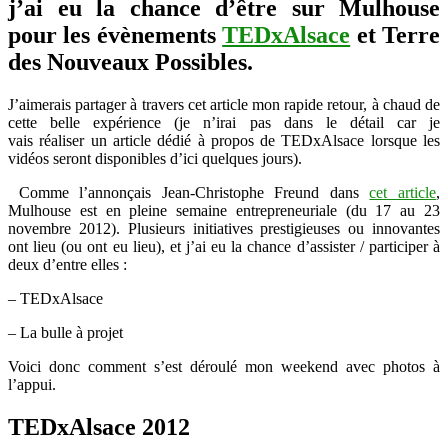
j’ai eu la chance d’être sur Mulhouse
weekend
TEDxAlsace
pour les évènements
TEDxAlsace
et Terre
et
des Nouveaux Possibles.
Terre
des
Nouveaux
J’aimerais partager à travers cet article mon rapide retour, à chaud de
Possibles
cette belle expérience (je n’irai pas dans le détail car je
vais réaliser un article dédié à propos de TEDxAlsace lorsque les
vidéos seront disponibles d’ici quelques jours).
Comme l’annonçais Jean-Christophe Freund dans
cet article
,
Mulhouse est en pleine semaine entrepreneuriale (du 17 au 23
novembre 2012). Plusieurs initiatives prestigieuses ou innovantes
ont lieu (ou ont eu lieu), et j’ai eu la chance d’assister / participer à
deux d’entre elles :
– TEDxAlsace
– La bulle à projet
Voici donc comment s’est déroulé mon weekend avec photos à
l’appui.
TEDxAlsace 2012