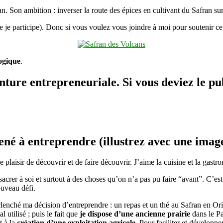
l’entrepreneur
an. Son ambition : inverser la route des épices en cultivant du Safran su
Michel
Baur
e je participe). Donc si vous voulez vous joindre à moi pour soutenir ce 
ogique
.
ure entrepreneuriale. Si vous deviez le publ
é à entreprendre (illustrez avec une image 
 plaisir de découvrir et de faire découvrir. J’aime la cuisine et la gast
onsacrer à soi et surtout à des choses qu’on n’a pas pu faire “avant”. C’e
ouveau défi.
lenché ma décision d’entreprendre : un repas et un thé au Safran en Or
 utilisé ; puis le fait que
je dispose d’une ancienne prairie
dans le Pa
t à la
création d’une exploitation agricole
. Pour faciliter et développe