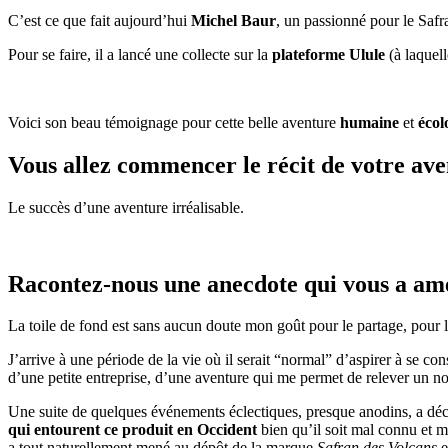
C’est ce que fait aujourd’hui
Michel Baur
, un passionné pour le Safr
Pour se faire, il a lancé une collecte sur la
plateforme Ulule
(à laquell
Voici son beau témoignage pour cette belle aventure
humaine
et
écol
Vous allez commencer le récit de votre avent
Le succès d’une aventure irréalisable.
Racontez-nous une anecdote qui vous a amen
La toile de fond est sans aucun doute mon goût pour le partage, pour le
J’arrive à une période de la vie où il serait “normal” d’aspirer à se c
d’une petite entreprise, d’une aventure qui me permet de relever un n
Une suite de quelques événements éclectiques, presque anodins, a déc
qui entourent ce produit en Occident
bien qu’il soit mal connu et mal
a tout naturellement mené au dépôt de la marque
Safran des Volcans
e