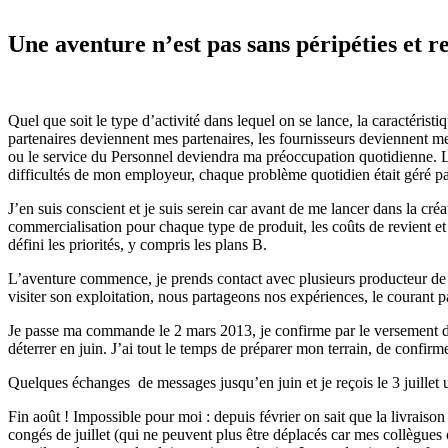
Une aventure n’est pas sans péripéties et r
Quel que soit le type d’activité dans lequel on se lance, la caractéristiq
partenaires deviennent mes partenaires, les fournisseurs deviennent me
ou le service du Personnel deviendra ma préoccupation quotidienne. La
difficultés de mon employeur, chaque problème quotidien était géré par
J’en suis conscient et je suis serein car avant de me lancer dans la créat
commercialisation pour chaque type de produit, les coûts de revient et 
défini les priorités, y compris les plans B.
L’aventure commence, je prends contact avec plusieurs producteur de b
visiter son exploitation, nous partageons nos expériences, le courant pa
Je passe ma commande le 2 mars 2013, je confirme par le versement d’arr
déterrer en juin. J’ai tout le temps de préparer mon terrain, de confir
Quelques échanges de messages jusqu’en juin et je reçois le 3 juillet u
Fin août ! Impossible pour moi : depuis février on sait que la livraison d
congés de juillet (qui ne peuvent plus être déplacés car mes collègues 