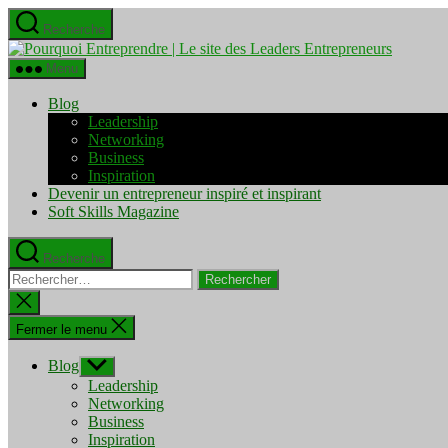
Aller
Recherche
au
Pourquo
contenu
Entrepre
Menu
|
Le
Blog
site
Leadership
des
Networking
Leaders
Business
Entrepre
Inspiration
Devenir un entrepreneur inspiré et inspirant
Soft Skills Magazine
Recherche
Rechercher :
Fermer
la
recherche
Fermer le menu
Blog
Afficher
le
Leadership
sous-
Networking
menu
Business
Inspiration