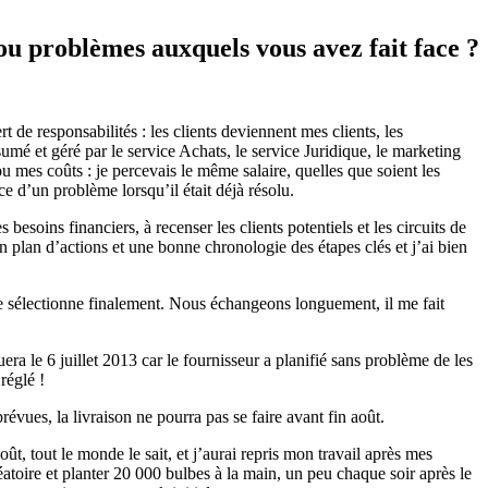
 ou problèmes auxquels vous avez fait face ?
rt de responsabilités : les clients deviennent mes clients, les
mé et géré par le service Achats, le service Juridique, le marketing
mes coûts : je percevais le même salaire, quelles que soient les
e d’un problème lorsqu’il était déjà résolu.
 besoins financiers, à recenser les clients potentiels et les circuits de
n plan d’actions et une bonne chronologie des étapes clés et j’ai bien
je sélectionne finalement. Nous échangeons longuement, il me fait
ra le 6 juillet 2013 car le fournisseur a planifié sans problème de les
réglé !
évues, la livraison ne pourra pas se faire avant fin août.
août, tout le monde le sait, et j’aurai repris mon travail après mes
éatoire et planter 20 000 bulbes à la main, un peu chaque soir après le