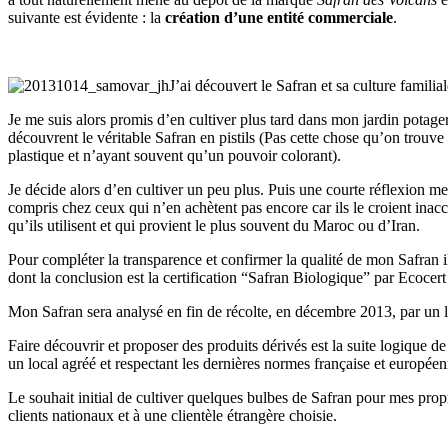
suivante est évidente : la
création d’une entité commerciale
.
J’ai découvert le Safran et sa culture familia
Je me suis alors promis d’en cultiver plus tard dans mon jardin potager. 
découvrent le véritable Safran en pistils (Pas cette chose qu’on trou
plastique et n’ayant souvent qu’un pouvoir colorant).
Je décide alors d’en cultiver un peu plus. Puis une courte réflexion
compris chez ceux qui n’en achètent pas encore car ils le croient inacce
qu’ils utilisent et qui provient le plus souvent du Maroc ou d’Iran.
Pour compléter la transparence et confirmer la qualité de mon Safran il 
dont la conclusion est la certification “Safran Biologique” par Ecocer
Mon Safran sera analysé en fin de récolte, en décembre 2013, par u
Faire découvrir et proposer des produits dérivés est la suite logique d
un local agréé et respectant les dernières normes française et europé
Le souhait initial de cultiver quelques bulbes de Safran pour mes pro
clients nationaux et à une clientèle étrangère choisie.