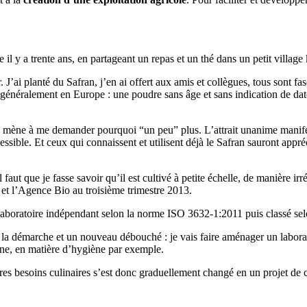
le il y a trente ans, en partageant un repas et un thé dans un petit village
J’ai planté du Safran, j’en ai offert aux amis et collègues, tous sont fasc
ve généralement en Europe : une poudre sans âge et sans indication de d
 me mène à me demander pourquoi “un peu” plus. L’attrait unanime mani
ssible. Et ceux qui connaissent et utilisent déjà le Safran sauront appré
faut que je fasse savoir qu’il est cultivé à petite échelle, de manière ir
t et l’Agence Bio au troisième trimestre 2013.
n laboratoire indépendant selon la norme ISO 3632-1:2011 puis classé 
e la démarche et un nouveau débouché : je vais faire aménager un laborat
enne, en matière d’hygiène par exemple.
pres besoins culinaires s’est donc graduellement changé en un projet de 