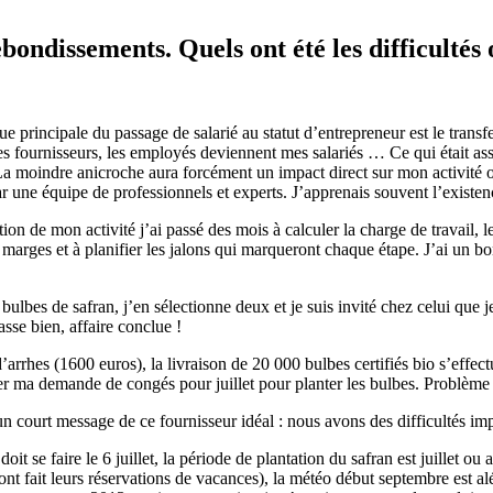
ebondissements. Quels ont été les difficultés
ue principale du passage de salarié au statut d’entrepreneur est le transfe
s fournisseurs, les employés deviennent mes salariés … Ce qui était assu
 moindre anicroche aura forcément un impact direct sur mon activité ou 
 une équipe de professionnels et experts. J’apprenais souvent l’existenc
ion de mon activité j’ai passé des mois à calculer la charge de travail, les
marges et à planifier les jalons qui marqueront chaque étape. J’ai un bo
ulbes de safran, j’en sélectionne deux et je suis invité chez celui que 
sse bien, affaire conclue !
hes (1600 euros), la livraison de 20 000 bulbes certifiés bio s’effectue
mer ma demande de congés pour juillet pour planter les bulbes. Problème 
n court message de ce fournisseur idéal : nous avons des difficultés impr
oit se faire le 6 juillet, la période de plantation du safran est juillet ou 
ont fait leurs réservations de vacances), la météo début septembre est al