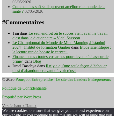
03/05/2026
Comment les soft skills peuvent améliorer le monde de la
santé ?
02/05/2026
#Commentaires
Tim
dans
Le seul endroit où le succès vient avant le travail,
c’est dans le dictionnaire – Vidal Sassoon
Le Championnat du Monde de Mind Mapping à Istanbul
2024 - Institut de formation Gautier
dans
Etude scientifique :
la lecture rapide booste le cerveau
Financements : toutes vos armes pour devenir "chasseur de
prime"
dans
Blog
Israel Basebya
dans
Il n’y a qu’une seule façon d’échouer,
c’est d’abandonner avant d’avoir réussi
© 2026
Pourquoi Entreprendre | Le site des Leaders Entrepreneurs
Politique de Confidentialité
Propulsé par WordPress
Vers le haut
↑
Haut
↑
We use cookies to ensure that we give you the best experience on
our website. If you continue to use this site we will assume that you