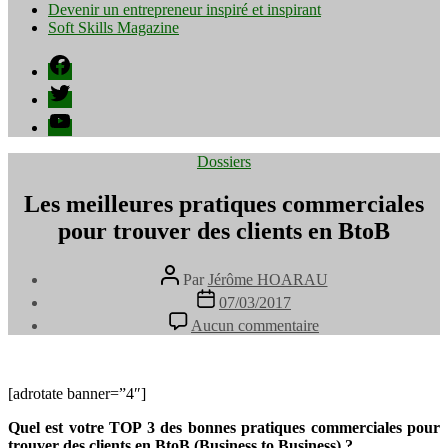
Devenir un entrepreneur inspiré et inspirant
Soft Skills Magazine
Facebook
Twitter
YouTube
Catégories
Dossiers
Les meilleures pratiques commerciales
pour trouver des clients en BtoB
Auteur
Par
Jérôme HOARAU
de
Date
07/03/2017
l’article
de
sur
Aucun commentaire
l’article
Les
meilleures
pratiques
commerciales
[adrotate banner=”4″]
pour
Quel est votre TOP 3 des bonnes pratiques commerciales pour
trouver
trouver des clients en BtoB (Business to Business) ?
des