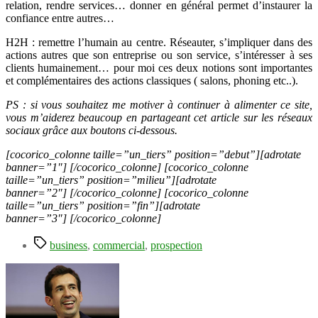
relation, rendre services… donner en général permet d’instaurer la
confiance entre autres…
H2H : remettre l’humain au centre. Réseauter, s’impliquer dans des
actions autres que son entreprise ou son service, s’intéresser à ses
clients humainement… pour moi ces deux notions sont importantes
et complémentaires des actions classiques ( salons, phoning etc..).
PS : si vous souhaitez me motiver à continuer à alimenter ce site,
vous m’aiderez beaucoup en partageant cet article sur les réseaux
sociaux grâce aux boutons ci-dessous.
[cocorico_colonne taille=”un_tiers” position=”debut”][adrotate
banner=”1″] [/cocorico_colonne] [cocorico_colonne
taille=”un_tiers” position=”milieu”][adrotate
banner=”2″] [/cocorico_colonne] [cocorico_colonne
taille=”un_tiers” position=”fin”][adrotate
banner=”3″] [/cocorico_colonne]
Étiquettes
business
,
commercial
,
prospection