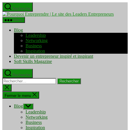
Aller
Recherche
au
Pourquo
contenu
Entrepre
Menu
|
Le
Blog
site
Leadership
des
Networking
Leaders
Business
Entrepre
Inspiration
Devenir un entrepreneur inspiré et inspirant
Soft Skills Magazine
Recherche
Rechercher :
Fermer
la
recherche
Fermer le menu
Blog
Afficher
le
Leadership
sous-
Networking
menu
Business
Inspiration