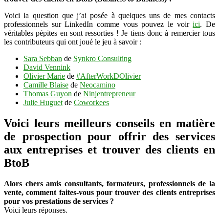
clients
Voici la question que j’ai posée à quelques uns de mes contacts
en
professionnels sur LinkedIn comme vous pouvez le voir
ici
. De
BtoB
véritables pépites en sont ressorties ! Je tiens donc à remercier tous
les contributeurs qui ont joué le jeu à savoir :
Sara Sebban
de
Synkro Consulting
David Vennink
Olivier Marie
de
#AfterWorkDOlivier
Camille Blaise
de
Neocamino
Thomas Guyon
de
Ninjentrepreneur
Julie Huguet
de
Coworkees
Voici leurs meilleurs conseils en matière
de prospection pour offrir des services
aux entreprises et trouver des clients en
BtoB
Alors chers amis consultants, formateurs, professionnels de la
vente, comment faites-vous pour trouver des clients entreprises
pour vos prestations de services ?
Voici leurs réponses.