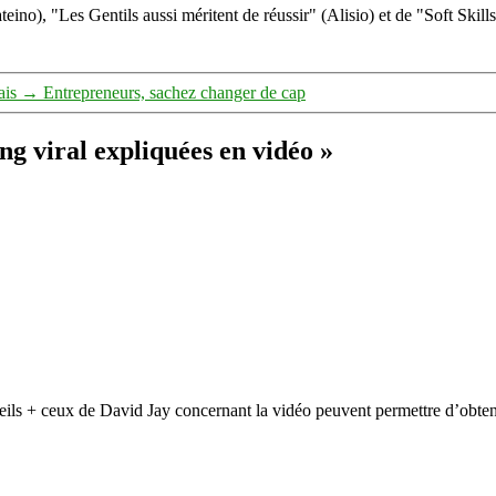
eino), "Les Gentils aussi méritent de réussir" (Alisio) et de "Soft Skill
ais
→
Entrepreneurs, sachez changer de cap
ng viral expliquées en vidéo »
onseils + ceux de David Jay concernant la vidéo peuvent permettre d’ob