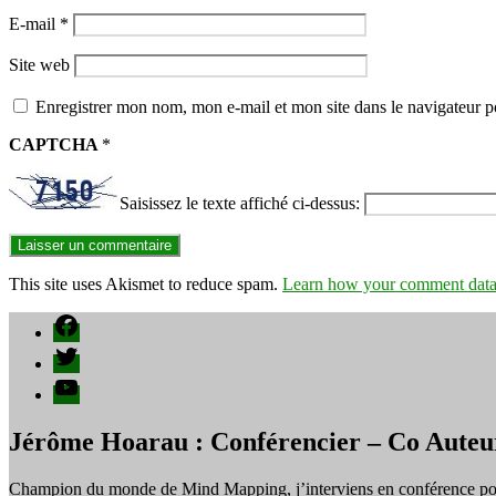
E-mail
*
Site web
Enregistrer mon nom, mon e-mail et mon site dans le navigateur
CAPTCHA
*
Saisissez le texte affiché ci-dessus:
This site uses Akismet to reduce spam.
Learn how your comment data 
Facebook
Twitter
YouTube
Jérôme Hoarau : Conférencier – Co Auteu
Champion du monde de Mind Mapping, j’interviens en conférence pour f