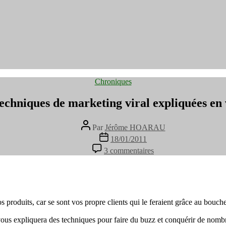
Catégories
Chroniques
echniques de marketing viral expliquées en
Auteur
Par
Jérôme HOARAU
de
Date
18/01/2011
l’article
de
sur
3 commentaires
l’article
Les
techniques
de
marketing
viral
oduits, car se sont vos propre clients qui le feraient grâce au bouche 
expliquées
en
 vous expliquera des techniques pour faire du buzz et conquérir de nomb
vidéo