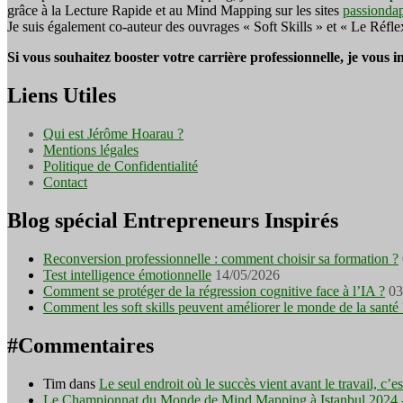
grâce à la Lecture Rapide et au Mind Mapping sur les sites
passionda
Je suis également co-auteur des ouvrages « Soft Skills » et « Le Réfl
Si vous souhaitez booster votre carrière professionnelle, je vous 
Liens Utiles
Qui est Jérôme Hoarau ?
Mentions légales
Politique de Confidentialité
Contact
Blog spécial Entrepreneurs Inspirés
Reconversion professionnelle : comment choisir sa formation ?
Test intelligence émotionnelle
14/05/2026
Comment se protéger de la régression cognitive face à l’IA ?
03
Comment les soft skills peuvent améliorer le monde de la santé 
#Commentaires
Tim
dans
Le seul endroit où le succès vient avant le travail, c’
Le Championnat du Monde de Mind Mapping à Istanbul 2024 - I