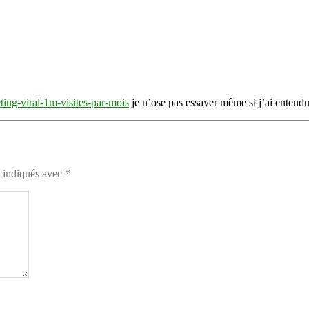
ting-viral-1m-visites-par-mois
je n’ose pas essayer même si j’ai entend
t indiqués avec
*