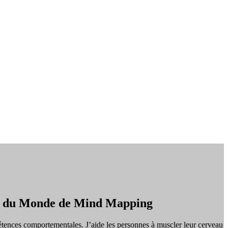
on du Monde de Mind Mapping
tences comportementales. J’aide les personnes à muscler leur cerveau