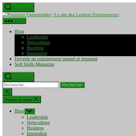
Aller
Recherche
au
Pourquo
contenu
Entrepre
Menu
|
Le
Blog
site
Leadership
des
Networking
Leaders
Business
Entrepre
Inspiration
Devenir un entrepreneur inspiré et inspirant
Soft Skills Magazine
Recherche
Rechercher :
Fermer
la
recherche
Fermer le menu
Blog
Afficher
le
Leadership
sous-
Networking
menu
Business
Inspiration