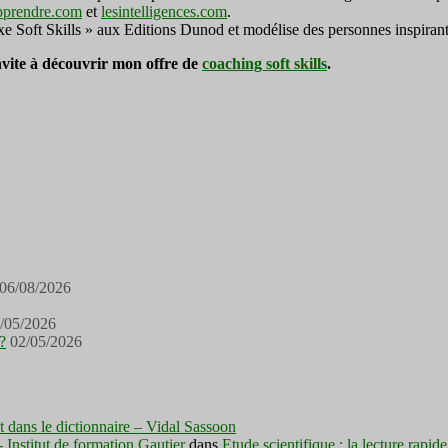
pprendre.com
et
lesintelligences.com
.
exe Soft Skills » aux Editions Dunod et modélise des personnes inspirant
invite à découvrir mon offre de
coaching soft skills
.
06/08/2026
/05/2026
?
02/05/2026
est dans le dictionnaire – Vidal Sassoon
nstitut de formation Gautier
dans
Etude scientifique : la lecture rapid