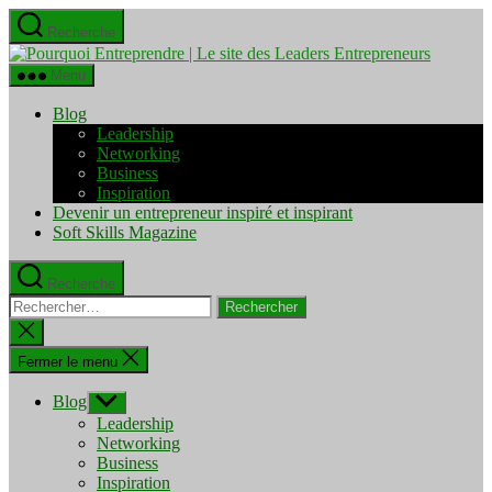
Aller
Recherche
au
Pourquo
contenu
Entrepre
Menu
|
Le
Blog
site
Leadership
des
Networking
Leaders
Business
Entrepre
Inspiration
Devenir un entrepreneur inspiré et inspirant
Soft Skills Magazine
Recherche
Rechercher :
Fermer
la
recherche
Fermer le menu
Blog
Afficher
le
Leadership
sous-
Networking
menu
Business
Inspiration