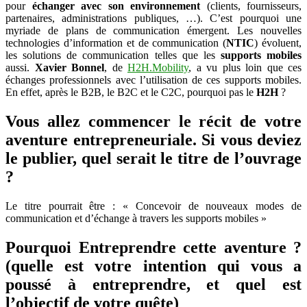
et
pour
échanger avec son environnement
(clients, fournisseurs,
échanger
partenaires, administrations publiques, …). C’est pourquoi une
différemment
myriade de plans de communication émergent. Les nouvelles
–
technologies d’information et de communication (
NTIC
) évoluent,
Xavier
les solutions de communication telles que les
supports mobiles
Bonnel
aussi.
Xavier Bonnel
, de
H2H.Mobility
, a vu plus loin que ces
de
échanges professionnels avec l’utilisation de ces supports mobiles.
H2H.Mobility
En effet, après le B2B, le B2C et le C2C, pourquoi pas le
H2H
?
Vous allez commencer le récit de votre
aventure entrepreneuriale. Si vous deviez
le publier, quel serait le titre de l’ouvrage
?
Le titre pourrait être : « Concevoir de nouveaux modes de
communication et d’échange à travers les supports mobiles »
Pourquoi Entreprendre cette aventure ?
(quelle est votre intention qui vous a
poussé à entreprendre, et quel est
l’objectif de votre quête)