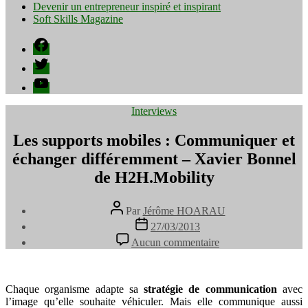
Devenir un entrepreneur inspiré et inspirant
Soft Skills Magazine
Facebook
Twitter
YouTube
Catégories
Interviews
Les supports mobiles : Communiquer et
échanger différemment – Xavier Bonnel
de H2H.Mobility
Auteur
Par
Jérôme HOARAU
de
Date
27/03/2013
l’article
de
sur
Aucun commentaire
l’article
Les
supports
mobiles
:
Chaque organisme adapte sa
stratégie de communication
avec
Communiquer
l’image qu’elle souhaite véhiculer. Mais elle communique aussi