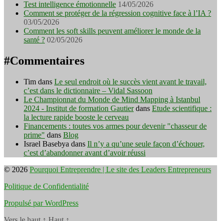
Test intelligence émotionnelle
14/05/2026
Comment se protéger de la régression cognitive face à l’IA ?
03/05/2026
Comment les soft skills peuvent améliorer le monde de la
santé ?
02/05/2026
#Commentaires
Tim
dans
Le seul endroit où le succès vient avant le travail,
c’est dans le dictionnaire – Vidal Sassoon
Le Championnat du Monde de Mind Mapping à Istanbul
2024 - Institut de formation Gautier
dans
Etude scientifique :
la lecture rapide booste le cerveau
Financements : toutes vos armes pour devenir "chasseur de
prime"
dans
Blog
Israel Basebya
dans
Il n’y a qu’une seule façon d’échouer,
c’est d’abandonner avant d’avoir réussi
© 2026
Pourquoi Entreprendre | Le site des Leaders Entrepreneurs
Politique de Confidentialité
Propulsé par WordPress
Vers le haut
↑
Haut
↑