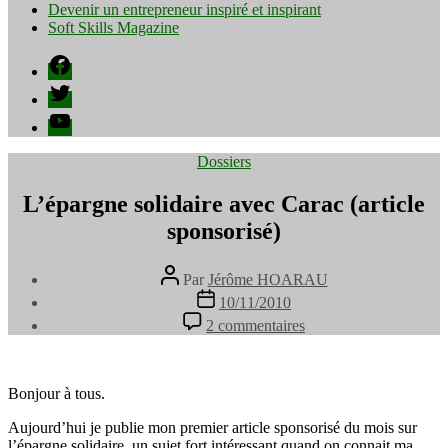
Devenir un entrepreneur inspiré et inspirant
Soft Skills Magazine
Facebook
Twitter
YouTube
Catégories
Dossiers
L’épargne solidaire avec Carac (article
sponsorisé)
Auteur
Par
Jérôme HOARAU
de
Date
10/11/2010
l’article
de
sur
2 commentaires
l’article
L’épargne
solidaire
avec
Carac
Bonjour à tous.
(article
Aujourd’hui je publie mon premier article sponsorisé du mois sur
sponsorisé)
l’épargne solidaire, un sujet fort intéressant quand on connait ma