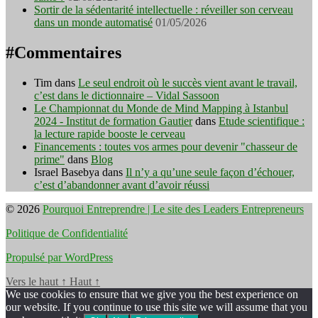
Sortir de la sédentarité intellectuelle : réveiller son cerveau
dans un monde automatisé
01/05/2026
#Commentaires
Tim
dans
Le seul endroit où le succès vient avant le travail,
c’est dans le dictionnaire – Vidal Sassoon
Le Championnat du Monde de Mind Mapping à Istanbul
2024 - Institut de formation Gautier
dans
Etude scientifique :
la lecture rapide booste le cerveau
Financements : toutes vos armes pour devenir "chasseur de
prime"
dans
Blog
Israel Basebya
dans
Il n’y a qu’une seule façon d’échouer,
c’est d’abandonner avant d’avoir réussi
© 2026
Pourquoi Entreprendre | Le site des Leaders Entrepreneurs
Politique de Confidentialité
Propulsé par WordPress
Vers le haut
↑
Haut
↑
We use cookies to ensure that we give you the best experience on
our website. If you continue to use this site we will assume that you