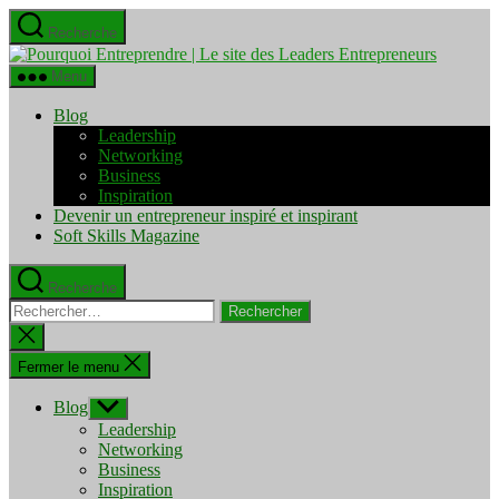
Aller
Recherche
au
Pourquo
contenu
Entrepre
Menu
|
Le
Blog
site
Leadership
des
Networking
Leaders
Business
Entrepre
Inspiration
Devenir un entrepreneur inspiré et inspirant
Soft Skills Magazine
Recherche
Rechercher :
Fermer
la
recherche
Fermer le menu
Blog
Afficher
le
Leadership
sous-
Networking
menu
Business
Inspiration