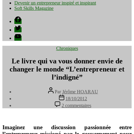
Devenir un entrepreneur inspiré et inspirant
Soft Skills Magazine
Facebook
Twitter
YouTube
Catégories
Chroniques
Le livre qui va vous donner envie de
changer le monde “L’entrepreneur et
l’indigné”
Auteur
Par
Jérôme HOARAU
de
Date
18/10/2012
l’article
de
sur
2 commentaires
l’article
Le
livre
qui
va
Imaginez une discussion passionnée entre
vous
l’entrepreneur missioné par le gouvernement pour