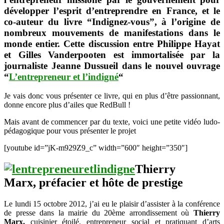
donner
développer l’esprit d’entreprendre en France, et le
envie
co-auteur du livre “Indignez-vous”, à l’origine de
de
changer
nombreux mouvements de manifestations dans le
le
monde entier. Cette discussion entre Philippe Hayat
monde
et Gilles Vanderpooten est immortalisée par la
“L’entrepreneur
journaliste Jeanne Dussueil dans le nouvel ouvrage
et
l’indigné”
“
L’entrepreneur et l’indigné
“
Je vais donc vous présenter ce livre, qui en plus d’être passionnant,
donne encore plus d’ailes que RedBull !
Mais avant de commencer par du texte, voici une petite vidéo ludo-
pédagogique pour vous présenter le projet
[youtube id=”jK-m929Z9_c” width=”600″ height=”350″]
Thierry
Marx, préfacier et hôte de prestige
Le lundi 15 octobre 2012, j’ai eu le plaisir d’assister à la conférence
de presse dans la mairie du 20ème arrondissement où
Thierry
Marx,
cuisinier étoilé, entrepreneur social et pratiquant d’arts