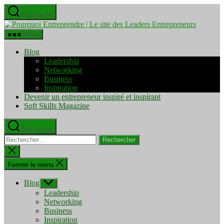
Aller
Recherche
au
Pourquo
contenu
Entrepre
Menu
|
Le
Blog
site
Leadership
des
Networking
Leaders
Business
Entrepre
Inspiration
Devenir un entrepreneur inspiré et inspirant
Soft Skills Magazine
Recherche
Rechercher :
Fermer
la
recherche
Fermer le menu
Blog
Afficher
le
Leadership
sous-
Networking
menu
Business
Inspiration