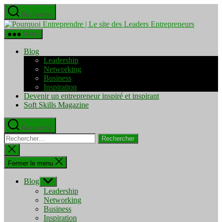
Aller
Recherche
au
Pourquo
contenu
Entrepre
Menu
|
Le
Blog
site
Leadership
des
Networking
Leaders
Business
Entrepre
Inspiration
Devenir un entrepreneur inspiré et inspirant
Soft Skills Magazine
Recherche
Rechercher :
Fermer
la
recherche
Fermer le menu
Blog
Afficher
le
Leadership
sous-
Networking
menu
Business
Inspiration