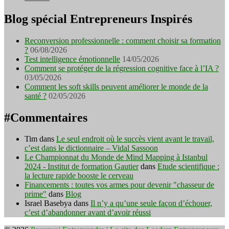
Blog spécial Entrepreneurs Inspirés
Reconversion professionnelle : comment choisir sa formation
?
06/08/2026
Test intelligence émotionnelle
14/05/2026
Comment se protéger de la régression cognitive face à l’IA ?
03/05/2026
Comment les soft skills peuvent améliorer le monde de la
santé ?
02/05/2026
#Commentaires
Tim
dans
Le seul endroit où le succès vient avant le travail,
c’est dans le dictionnaire – Vidal Sassoon
Le Championnat du Monde de Mind Mapping à Istanbul
2024 - Institut de formation Gautier
dans
Etude scientifique :
la lecture rapide booste le cerveau
Financements : toutes vos armes pour devenir "chasseur de
prime"
dans
Blog
Israel Basebya
dans
Il n’y a qu’une seule façon d’échouer,
c’est d’abandonner avant d’avoir réussi