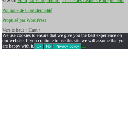
© 2026
Pourquoi Entreprendre | Le site des Leaders Entrepreneurs
Politique de Confidentialité
Propulsé par WordPress
Vers le haut
↑
Haut
↑
We use cookies to ensure that we give you the best experience on
our website. If you continue to use this site we will assume that you
are happy with it.
Ok
No
Privacy policy