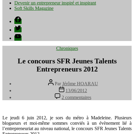
Devenir un entrepreneur inspiré et inspirant
Soft Skills Magazine
Facebook
Twitter
YouTube
Catégories
Chroniques
Le concours SFR Jeunes Talents
Entrepreneurs 2012
Auteur
Par
Jérôme HOARAU
de
Date
13/06/2012
l’article
de
sur
2 commentaires
l’article
Le
concours
SFR
Jeunes
Le jeudi 6 juin 2012, je sors du métro à Madeleine. Plusieurs
Talents
blogueurs et moi-même sommes conviés à un évènement lié à
Entrepreneurs
l’entrepreneuriat au niveau national, le concours SFR Jeunes Talents
2012
Entrepreneurs 2012.