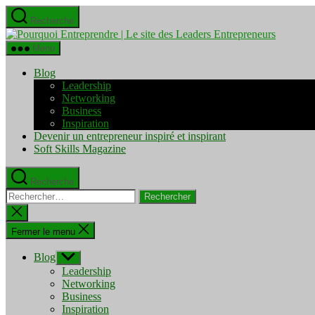
Aller
Recherche
au
Pourquo
contenu
Entrepre
Menu
|
Le
Blog
site
Leadership
des
Networking
Leaders
Business
Entrepre
Inspiration
Devenir un entrepreneur inspiré et inspirant
Soft Skills Magazine
Recherche
Rechercher :
Fermer
la
recherche
Fermer le menu
Blog
Afficher
le
Leadership
sous-
Networking
menu
Business
Inspiration