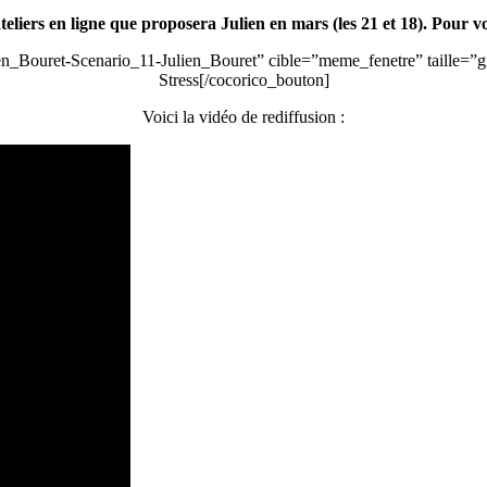
iers en ligne que proposera Julien en mars (les 21 et 18). Pour vou
n_Bouret-Scenario_11-Julien_Bouret” cible=”meme_fenetre” taille=”gra
Stress[/cocorico_bouton]
Voici la vidéo de rediffusion :