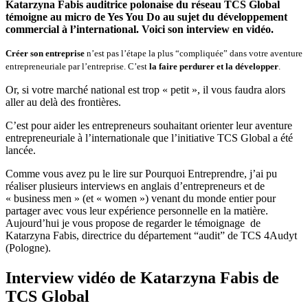
Katarzyna Fabis auditrice polonaise du réseau
l’importance
TCS Global
témoigne au micro de Yes You Do au sujet du développement
du
commercial à l’international. Voici son interview en vidéo.
développement
commercial
Créer son entreprise
n’est pas l’étape la plus “compliquée” dans votre aventure
à
l’international
entrepreneuriale par l’entreprise. C’est
la faire perdurer et la développer
.
Or, si votre marché national est trop « petit », il vous faudra alors
aller au delà des frontières.
C’est pour aider les entrepreneurs souhaitant orienter leur aventure
entrepreneuriale à l’internationale que l’initiative TCS Global a été
lancée.
Comme vous avez pu le lire sur Pourquoi Entreprendre, j’ai pu
réaliser plusieurs interviews en anglais d’entrepreneurs et de
« business men » (et « women ») venant du monde entier pour
partager avec vous leur expérience personnelle en la matière.
Aujourd’hui je vous propose de regarder le témoignage de
Katarzyna Fabis, directrice du département “audit” de TCS 4Audyt
(Pologne).
Interview vidéo de Katarzyna Fabis de
TCS Global