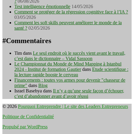
?
06/08/2026
Test intelligence émotionnelle
14/05/2026
Comment se protéger de la régression cognitive face à l’IA ?
03/05/2026
Comment les soft skills peuvent améliorer le monde de la
santé ?
02/05/2026
#Commentaires
Tim
dans
Le seul endroit où le succès vient avant le travail,
c’est dans le dictionnaire – Vidal Sassoon
Le Championnat du Monde de Mind Mapping à Istanbul
2024 - Institut de formation Gautier
dans
Etude scientifique :
la lecture rapide booste le cerveau
Financements : toutes vos armes pour devenir "chasseur de
prime"
dans
Blog
Israel Basebya
dans
Il n’y a qu’une seule façon d’échouer,
c’est d’abandonner avant d’avoir réussi
© 2026
Pourquoi Entreprendre | Le site des Leaders Entrepreneurs
Politique de Confidentialité
Propulsé par WordPress