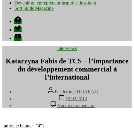
Devenir un entrepreneur inspiré et inspirant
Soft Skills Magazine
Facebook
Twitter
YouTube
Catégories
Interviews
Katarzyna Fabis de TCS – l’importance
du développement commercial à
l’international
Auteur
Par
Jérôme HOARAU
de
Date
19/02/2013
l’article
de
sur
Aucun commentaire
l’article
Katarzyna
Fabis
de
TCS
[adrotate banner=”4″]
–