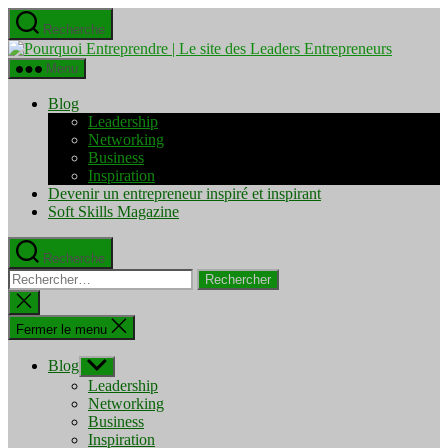
Aller
Recherche
au
Pourquo
contenu
Entrepre
Menu
|
Le
Blog
site
Leadership
des
Networking
Leaders
Business
Entrepre
Inspiration
Devenir un entrepreneur inspiré et inspirant
Soft Skills Magazine
Recherche
Rechercher :
Fermer
la
recherche
Fermer le menu
Blog
Afficher
le
Leadership
sous-
Networking
menu
Business
Inspiration