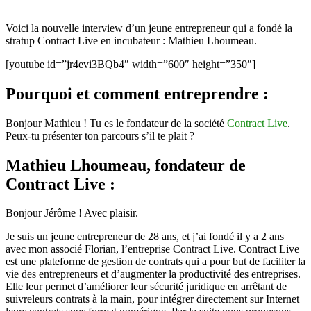
et
fondateur
Voici la nouvelle interview d’un jeune entrepreneur qui a fondé la
de
stratup Contract Live en incubateur : Mathieu Lhoumeau.
Contract-
Live.com
[youtube id=”jr4evi3BQb4″ width=”600″ height=”350″]
Pourquoi et comment entreprendre :
Bonjour Mathieu ! Tu es le fondateur de la société
Contract Live
.
Peux-tu présenter ton parcours s’il te plait ?
Mathieu Lhoumeau, fondateur de
Contract Live :
Bonjour Jérôme ! Avec plaisir.
Je suis un jeune entrepreneur de 28 ans, et j’ai fondé il y a 2 ans
avec mon associé Florian, l’entreprise Contract Live. Contract Live
est une plateforme de gestion de contrats qui a pour but de faciliter la
vie des entrepreneurs et d’augmenter la productivité des entreprises.
Elle leur permet d’améliorer leur sécurité juridique en arrêtant de
suivreleurs contrats à la main, pour intégrer directement sur Internet