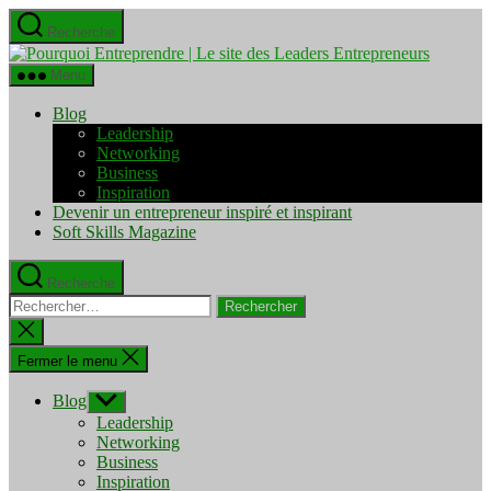
Aller
Recherche
au
Pourquo
contenu
Entrepre
Menu
|
Le
Blog
site
Leadership
des
Networking
Leaders
Business
Entrepre
Inspiration
Devenir un entrepreneur inspiré et inspirant
Soft Skills Magazine
Recherche
Rechercher :
Fermer
la
recherche
Fermer le menu
Blog
Afficher
le
Leadership
sous-
Networking
menu
Business
Inspiration