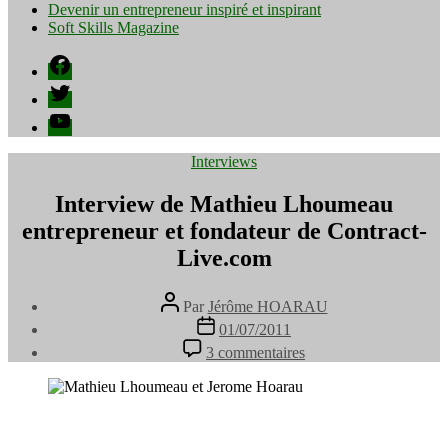
Devenir un entrepreneur inspiré et inspirant
Soft Skills Magazine
Facebook
Twitter
YouTube
Catégories
Interviews
Interview de Mathieu Lhoumeau
entrepreneur et fondateur de Contract-
Live.com
Auteur
Par
Jérôme HOARAU
de
Date
01/07/2011
l’article
de
sur
3 commentaires
l’article
Interview
de
Mathieu
Lhoumeau
entrepreneur