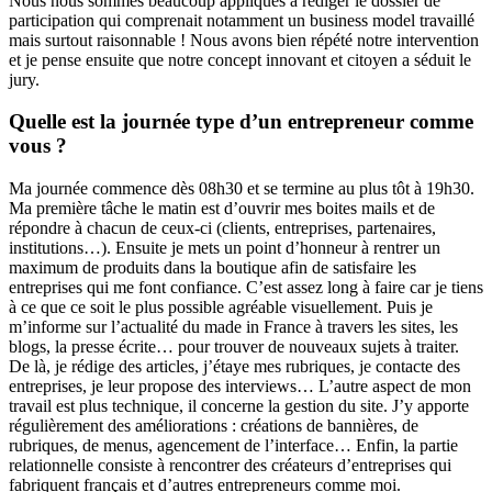
Nous nous sommes beaucoup appliqués à rédiger le dossier de
participation qui comprenait notamment un business model travaillé
mais surtout raisonnable ! Nous avons bien répété notre intervention
et je pense ensuite que notre concept innovant et citoyen a séduit le
jury.
Quelle est la journée type d’un entrepreneur comme
vous ?
Ma journée commence dès 08h30 et se termine au plus tôt à 19h30.
Ma première tâche le matin est d’ouvrir mes boites mails et de
répondre à chacun de ceux-ci (clients, entreprises, partenaires,
institutions…). Ensuite je mets un point d’honneur à rentrer un
maximum de produits dans la boutique afin de satisfaire les
entreprises qui me font confiance. C’est assez long à faire car je tiens
à ce que ce soit le plus possible agréable visuellement. Puis je
m’informe sur l’actualité du made in France à travers les sites, les
blogs, la presse écrite… pour trouver de nouveaux sujets à traiter.
De là, je rédige des articles, j’étaye mes rubriques, je contacte des
entreprises, je leur propose des interviews… L’autre aspect de mon
travail est plus technique, il concerne la gestion du site. J’y apporte
régulièrement des améliorations : créations de bannières, de
rubriques, de menus, agencement de l’interface… Enfin, la partie
relationnelle consiste à rencontrer des créateurs d’entreprises qui
fabriquent français et d’autres entrepreneurs comme moi.