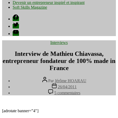
Devenir un entrepreneur inspiré et inspirant
Soft Skills Magazine
Facebook
Twitter
YouTube
Catégories
Interviews
Interview de Mathieu Chiavassa,
entrepreneur fondateur de 100% made in
France
Auteur
Par
Jérôme HOARAU
de
Date
26/04/2011
l’article
de
sur
5 commentaires
l’article
Interview
de
Mathieu
Chiavassa,
[adrotate banner=”4″]
entrepreneur