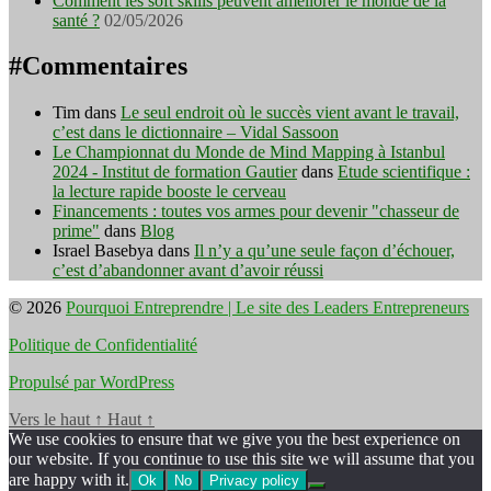
Comment les soft skills peuvent améliorer le monde de la
santé ?
02/05/2026
#Commentaires
Tim
dans
Le seul endroit où le succès vient avant le travail,
c’est dans le dictionnaire – Vidal Sassoon
Le Championnat du Monde de Mind Mapping à Istanbul
2024 - Institut de formation Gautier
dans
Etude scientifique :
la lecture rapide booste le cerveau
Financements : toutes vos armes pour devenir "chasseur de
prime"
dans
Blog
Israel Basebya
dans
Il n’y a qu’une seule façon d’échouer,
c’est d’abandonner avant d’avoir réussi
© 2026
Pourquoi Entreprendre | Le site des Leaders Entrepreneurs
Politique de Confidentialité
Propulsé par WordPress
Vers le haut
↑
Haut
↑
We use cookies to ensure that we give you the best experience on
our website. If you continue to use this site we will assume that you
are happy with it.
Ok
No
Privacy policy