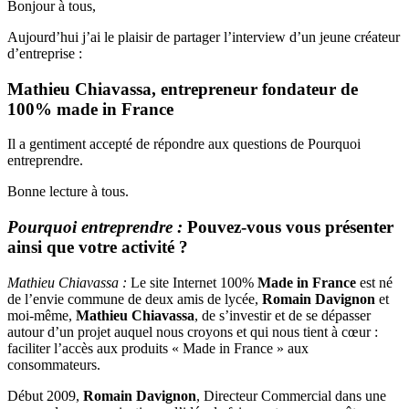
Bonjour à tous,
fondateur
de
Aujourd’hui j’ai le plaisir de partager l’interview d’un jeune créateur
1005
d’entreprise :
made
in
Mathieu Chiavassa, entrepreneur fondateur de
France
100% made in France
Il a gentiment accepté de répondre aux questions de Pourquoi
entreprendre.
Bonne lecture à tous.
Pourquoi entreprendre :
Pouvez-vous vous présenter
ainsi que votre activité ?
Mathieu Chiavassa :
Le site Internet 100%
Made in France
est né
de l’envie commune de deux amis de lycée,
Romain Davignon
et
moi-même,
Mathieu Chiavassa
, de s’investir et de se dépasser
autour d’un projet auquel nous croyons et qui nous tient à cœur :
faciliter l’accès aux produits « Made in France » aux
consommateurs.
Début 2009,
Romain Davignon
, Directeur Commercial dans une