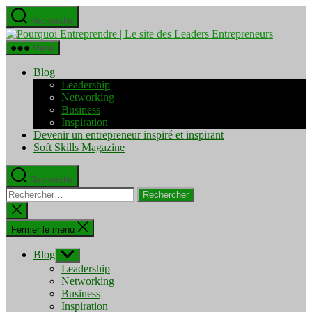
Aller
Recherche
au
Pourquo
contenu
Entrepre
Menu
|
Le
Blog
site
Leadership
des
Networking
Leaders
Business
Entrepre
Inspiration
Devenir un entrepreneur inspiré et inspirant
Soft Skills Magazine
Recherche
Rechercher :
Fermer
la
recherche
Fermer le menu
Blog
Afficher
le
Leadership
sous-
Networking
menu
Business
Inspiration