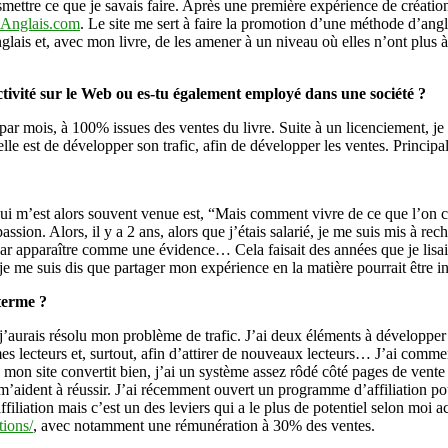
mettre ce que je savais faire. Après une première expérience de création 
BilingueAnglais.com
eAnglais.com
. Le site me sert à faire la promotion d’une méthode d’anglai
lais et, avec mon livre, de les amener à un niveau où elles n’ont plus à 
ctivité sur le Web ou es-tu également employé dans une société ?
r mois, à 100% issues des ventes du livre. Suite à un licenciement, je sui
uelle est de développer son trafic, afin de développer les ventes. Princip
ui m’est alors souvent venue est, “Mais comment vivre de ce que l’on cré
passion. Alors, il y a 2 ans, alors que j’étais salarié, je me suis mis à r
r apparaître comme une évidence… Cela faisait des années que je lisais
e me suis dis que partager mon expérience en la matière pourrait être i
 terme ?
j’aurais résolu mon problème de trafic. J’ai deux éléments à développer p
mes lecteurs et, surtout, afin d’attirer de nouveaux lecteurs… J’ai comm
, mon site convertit bien, j’ai un système assez rôdé côté pages de vent
m’aident à réussir. J’ai récemment ouvert un programme d’affiliation pour
affiliation mais c’est un des leviers qui a le plus de potentiel selon moi
tions/
, avec notamment une rémunération à 30% des ventes.