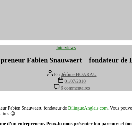
Catégories
Interviews
repreneur Fabien Snauwaert – fondateur de 
Auteur
Par
Jérôme HOARAU
de
Date
01/07/2010
l’article
de
sur
6 commentaires
l’article
Interview
de
l’entrepreneur
Fabien
eneur Fabien Snauwaert, fondateur de
BilingueAnglais.com
. Vous pouvez
Snauwaert
taires 😉
–
fondateur
l’âme d’un entrepreneur. Peux-tu nous présenter ton parcours et ton
de