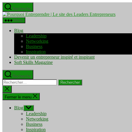
Aller
Recherche
au
Pourquo
contenu
Entrepre
Menu
|
Le
Blog
site
Leadership
des
Networking
Leaders
Business
Entrepre
Inspiration
Devenir un entrepreneur inspiré et inspirant
Soft Skills Magazine
Recherche
Rechercher :
Fermer
la
recherche
Fermer le menu
Blog
Afficher
le
Leadership
sous-
Networking
menu
Business
Inspiration