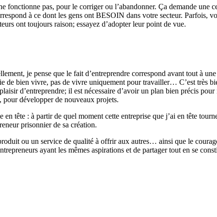
i ne fonctionne pas, pour le corriger ou l’abandonner. Ça demande une cer
rrespond à ce dont les gens ont BESOIN dans votre secteur. Parfois, votr
urs ont toujours raison; essayez d’adopter leur point de vue.
llement, je pense que le fait d’entreprendre correspond avant tout à u
 de bien vivre, pas de vivre uniquement pour travailler… C’est très bien 
 le plaisir d’entreprendre; il est nécessaire d’avoir un plan bien précis p
nt, pour développer de nouveaux projets.
e en tête : à partir de quel moment cette entreprise que j’ai en tête tour
reneur prisonnier de sa création.
produit ou un service de qualité à offrir aux autres… ainsi que le coura
ntrepreneurs ayant les mêmes aspirations et de partager tout en se const