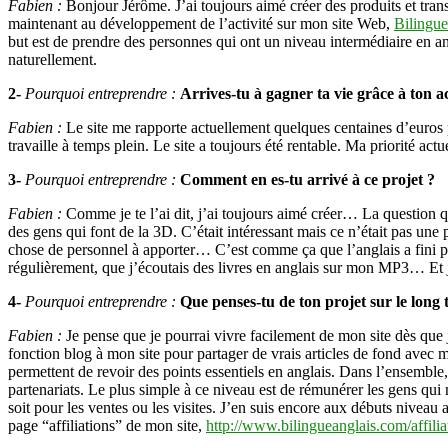
Fabien :
Bonjour Jérôme. J’ai toujours aimé créer des produits et trans
maintenant au développement de l’activité sur mon site Web,
Bilingu
but est de prendre des personnes qui ont un niveau intermédiaire en ang
naturellement.
2-
Pourquoi entreprendre :
Arrives-tu à gagner ta vie grâce à ton a
Fabien :
Le site me rapporte actuellement quelques centaines d’euros pa
travaille à temps plein. Le site a toujours été rentable. Ma priorité act
3-
Pourquoi entreprendre :
Comment en es-tu arrivé à ce projet ?
Fabien :
Comme je te l’ai dit, j’ai toujours aimé créer… La question q
des gens qui font de la 3D. C’était intéressant mais ce n’était pas une 
chose de personnel à apporter… C’est comme ça que l’anglais a fini pa
régulièrement, que j’écoutais des livres en anglais sur mon MP3… Et j
4-
Pourquoi entreprendre :
Que penses-tu de ton projet sur le long
Fabien :
Je pense que je pourrai vivre facilement de mon site dès que 
fonction blog à mon site pour partager de vrais articles de fond avec 
permettent de revoir des points essentiels en anglais. Dans l’ensemble
partenariats. Le plus simple à ce niveau est de rémunérer les gens qui 
soit pour les ventes ou les visites. J’en suis encore aux débuts niveau 
page “affiliations” de mon site,
http://www.bilingueanglais.com/affilia