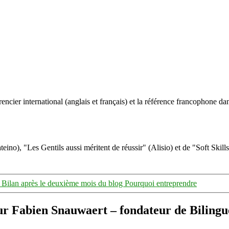
ncier international (anglais et français) et la référence francophone dan
eino), "Les Gentils aussi méritent de réussir" (Alisio) et de "Soft Skill
Bilan après le deuxième mois du blog Pourquoi entreprendre
eur Fabien Snauwaert – fondateur de Biling