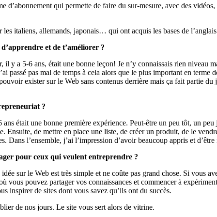
e d’abonnement qui permette de faire du sur-mesure, avec des vidéos, du
er les italiens, allemands, japonais… qui ont acquis les bases de l’angl
 d’apprendre et de t’améliorer ?
l y a 5-6 ans, était une bonne leçon! Je n’y connaissais rien niveau mar
 J’ai passé pas mal de temps à cela alors que le plus important en terme
pouvoir exister sur le Web sans contenus derrière mais ça fait partie du je
repreneuriat ?
 ans était une bonne première expérience. Peut-être un peu tôt, un peu
rée. Ensuite, de mettre en place une liste, de créer un produit, de le ve
antes. Dans l’ensemble, j’ai l’impression d’avoir beaucoup appris et d’être
tager pour ceux qui veulent entreprendre ?
 idée sur le Web est très simple et ne coûte pas grand chose. Si vous a
 où vous pouvez partager vos connaissances et commencer à expérimenter
 inspirer de sites dont vous savez qu’ils ont du succès.
ier de nos jours. Le site vous sert alors de vitrine.