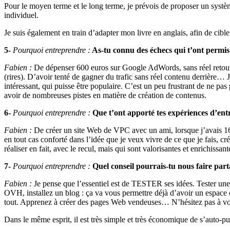
Pour le moyen terme et le long terme, je prévois de proposer un systèm
individuel.
Je suis également en train d’adapter mon livre en anglais, afin de cibl
5-
Pourquoi entreprendre :
As-tu connu des échecs qui t’ont permis
Fabien :
De dépenser 600 euros sur Google AdWords, sans réel retour, i
(rires). D’avoir tenté de gagner du trafic sans réel contenu derrière…
intéressant, qui puisse être populaire. C’est un peu frustrant de ne pas 
avoir de nombreuses pistes en matière de création de contenus.
6-
Pourquoi entreprendre :
Que t’ont apporté tes expériences d’ent
Fabien :
De créer un site Web de VPC avec un ami, lorsque j’avais 16
en tout cas conforté dans l’idée que je veux vivre de ce que je fais, c
réaliser en fait, avec le recul, mais qui sont valorisantes et enrichiss
7-
Pourquoi entreprendre :
Quel conseil pourrais-tu nous faire par
Fabien :
Je pense que l’essentiel est de TESTER ses idées. Tester une
OVH, installez un blog : ça va vous permettre déjà d’avoir un espace
tout. Apprenez à créer des pages Web vendeuses… N’hésitez pas à vous
Dans le même esprit, il est très simple et très économique de s’auto-publ