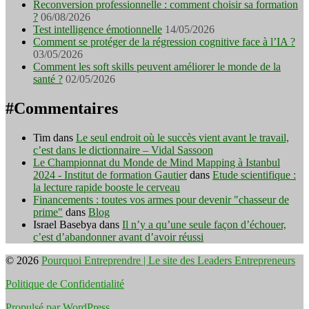
Reconversion professionnelle : comment choisir sa formation
?
06/08/2026
Test intelligence émotionnelle
14/05/2026
Comment se protéger de la régression cognitive face à l’IA ?
03/05/2026
Comment les soft skills peuvent améliorer le monde de la
santé ?
02/05/2026
#Commentaires
Tim
dans
Le seul endroit où le succès vient avant le travail,
c’est dans le dictionnaire – Vidal Sassoon
Le Championnat du Monde de Mind Mapping à Istanbul
2024 - Institut de formation Gautier
dans
Etude scientifique :
la lecture rapide booste le cerveau
Financements : toutes vos armes pour devenir "chasseur de
prime"
dans
Blog
Israel Basebya
dans
Il n’y a qu’une seule façon d’échouer,
c’est d’abandonner avant d’avoir réussi
© 2026
Pourquoi Entreprendre | Le site des Leaders Entrepreneurs
Politique de Confidentialité
Propulsé par WordPress