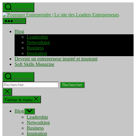
Aller
Recherche
au
Pourquo
contenu
Entrepre
Menu
|
Le
Blog
site
Leadership
des
Networking
Leaders
Business
Entrepre
Inspiration
Devenir un entrepreneur inspiré et inspirant
Soft Skills Magazine
Recherche
Rechercher :
Fermer
la
recherche
Fermer le menu
Blog
Afficher
le
Leadership
sous-
Networking
menu
Business
Inspiration