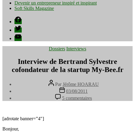
Devenir un entrepreneur inspiré et inspirant
Soft Skills Magazine
Facebook
Twitter
YouTube
Catégories
Dossiers
Interviews
Interview de Bertrand Sylvestre
cofondateur de la startup My-Bee.fr
Auteur
Par
Jérôme HOARAU
de
Date
03/08/2011
l’article
de
sur
5 commentaires
l’article
Interview
de
Bertrand
Sylvestre
[adrotate banner=”4″]
cofondateur
Bonjour,
de
la