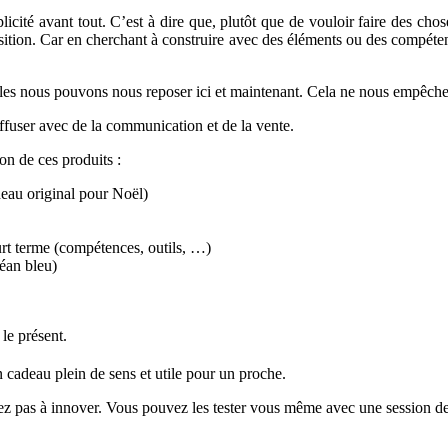
implicité avant tout. C’est à dire que, plutôt que de vouloir faire des c
position. Car en cherchant à construire avec des éléments ou des compét
uelles nous pouvons nous reposer ici et maintenant. Cela ne nous empêc
diffuser avec de la communication et de la vente.
on de ces produits :
deau original pour Noël)
ourt terme (compétences, outils, …)
céan bleu)
le présent.
 un cadeau plein de sens et utile pour un proche.
tez pas à innover. Vous pouvez les tester vous même avec une session de