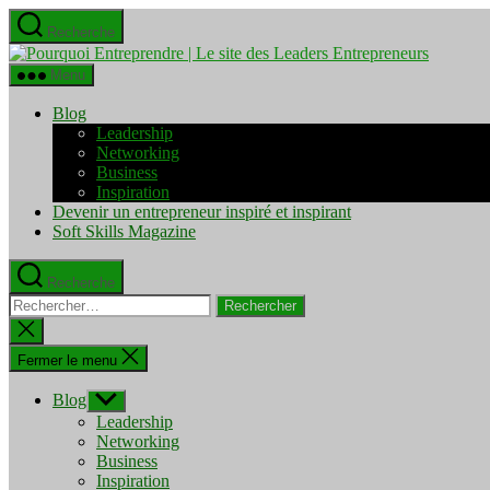
Aller
Recherche
au
Pourquo
contenu
Entrepre
Menu
|
Le
Blog
site
Leadership
des
Networking
Leaders
Business
Entrepre
Inspiration
Devenir un entrepreneur inspiré et inspirant
Soft Skills Magazine
Recherche
Rechercher :
Fermer
la
recherche
Fermer le menu
Blog
Afficher
le
Leadership
sous-
Networking
menu
Business
Inspiration