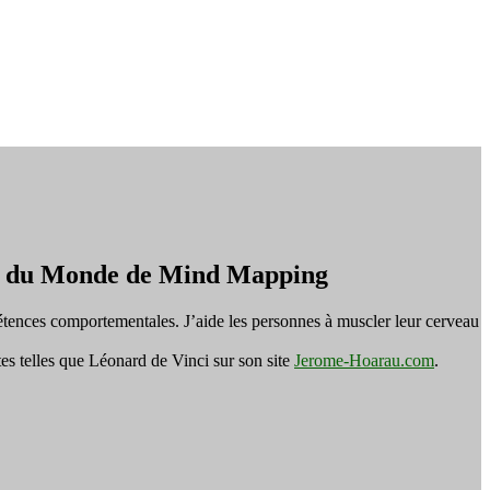
on du Monde de Mind Mapping
tences comportementales. J’aide les personnes à muscler leur cerveau
es telles que Léonard de Vinci sur son site
Jerome-Hoarau.com
.