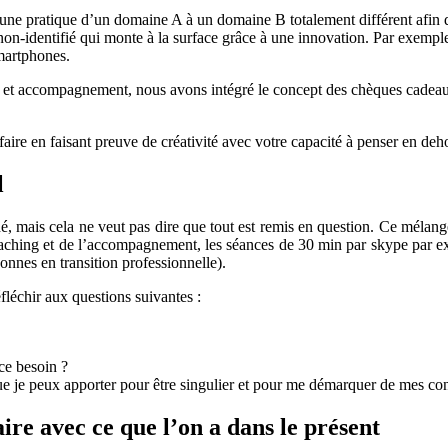
r une pratique d’un domaine A à un domaine B totalement différent afin d
n-identifié qui monte à la surface grâce à une innovation. Par exemple, 
smartphones.
g et accompagnement, nous avons intégré le concept des chèques cadea
aire en faisant preuve de créativité avec votre capacité à penser en deho
l
hé, mais cela ne veut pas dire que tout est remis en question. Ce mélan
aching et de l’accompagnement, les séances de 30 min par skype par exem
rsonnes en transition professionnelle).
fléchir aux questions suivantes :
 ce besoin ?
ue je peux apporter pour être singulier et pour me démarquer de mes co
aire avec ce que l’on a dans le présent