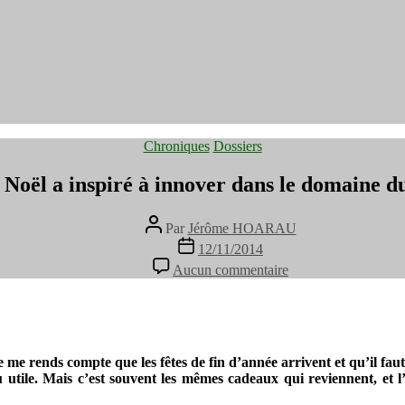
Catégories
Chroniques
Dossiers
oël a inspiré à innover dans le domaine d
Auteur
Par
Jérôme HOARAU
de
Date
12/11/2014
l’article
de
sur
Aucun commentaire
l’article
Comment
Noël
a
inspiré
à
e rends compte que les fêtes de fin d’année arrivent et qu’il faut t
innover
 utile. Mais c’est souvent les mêmes cadeaux qui reviennent, et l’
dans
le