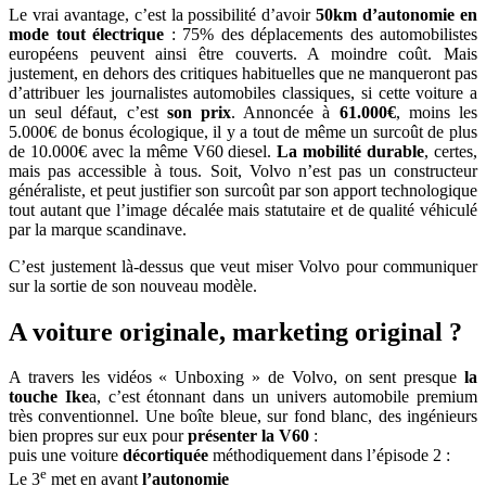
Le vrai avantage, c’est la possibilité d’avoir
50km d’autonomie en
mode tout électrique
: 75% des déplacements des automobilistes
européens peuvent ainsi être couverts. A moindre coût. Mais
justement, en dehors des critiques habituelles que ne manqueront pas
d’attribuer les journalistes automobiles classiques, si cette voiture a
un seul défaut, c’est
son prix
. Annoncée à
61.000€
, moins les
5.000€ de bonus écologique, il y a tout de même un surcoût de plus
de 10.000€ avec la même V60 diesel.
La mobilité durable
, certes,
mais pas accessible à tous. Soit, Volvo n’est pas un constructeur
généraliste, et peut justifier son surcoût par son apport technologique
tout autant que l’image décalée mais statutaire et de qualité véhiculé
par la marque scandinave.
C’est justement là-dessus que veut miser Volvo pour communiquer
sur la sortie de son nouveau modèle.
A voiture originale, marketing original ?
A travers les vidéos « Unboxing » de Volvo, on sent presque
la
touche Ike
a, c’est étonnant dans un univers automobile premium
très conventionnel. Une boîte bleue, sur fond blanc, des ingénieurs
bien propres sur eux pour
présenter la V60
:
puis une voiture
décortiquée
méthodiquement dans l’épisode 2 :
e
Le 3
met en avant
l’autonomie