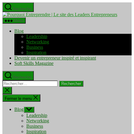
Aller
Recherche
au
Pourquo
contenu
Entrepre
Menu
|
Le
Blog
site
Leadership
des
Networking
Leaders
Business
Entrepre
Inspiration
Devenir un entrepreneur inspiré et inspirant
Soft Skills Magazine
Recherche
Rechercher :
Fermer
la
recherche
Fermer le menu
Blog
Afficher
le
Leadership
sous-
Networking
menu
Business
Inspiration