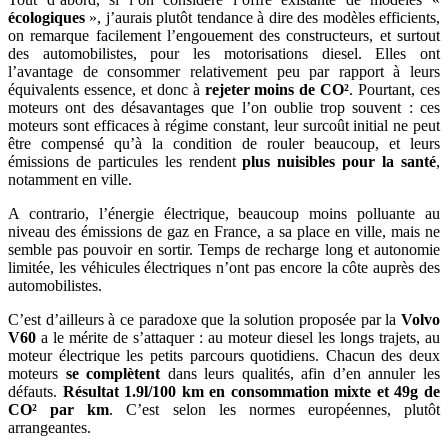
écologiques
», j’aurais plutôt tendance à dire des modèles efficients,
on remarque facilement l’engouement des constructeurs, et surtout
des automobilistes, pour les motorisations diesel. Elles ont
l’avantage de consommer relativement peu par rapport à leurs
équivalents essence, et donc à
rejeter moins de CO²
. Pourtant, ces
moteurs ont des désavantages que l’on oublie trop souvent : ces
moteurs sont efficaces à régime constant, leur surcoût initial ne peut
être compensé qu’à la condition de rouler beaucoup, et leurs
émissions de particules les rendent
plus nuisibles pour la santé
,
notamment en ville.
A contrario, l’énergie électrique, beaucoup moins polluante au
niveau des émissions de gaz en France, a sa place en ville, mais ne
semble pas pouvoir en sortir. Temps de recharge long et autonomie
limitée, les véhicules électriques n’ont pas encore la côte auprès des
automobilistes.
C’est d’ailleurs à ce paradoxe que la solution proposée par la
Volvo
V60
a le mérite de s’attaquer : au moteur diesel les longs trajets, au
moteur électrique les petits parcours quotidiens. Chacun des deux
moteurs
se complètent
dans leurs qualités, afin d’en annuler les
défauts.
Résultat 1.9l/100 km en consommation mixte et 49g de
CO² par km
. C’est selon les normes européennes, plutôt
arrangeantes.