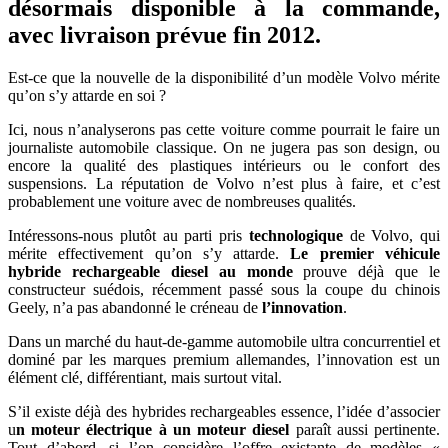
désormais disponible à la commande,
–
la
avec livraison prévue fin 2012.
première
voiture
Est-ce que la nouvelle de la disponibilité d’un modèle Volvo mérite
hybride
qu’on s’y attarde en soi ?
diesel
–
Ici, nous n’analyserons pas cette voiture comme pourrait le faire un
vidéo
journaliste automobile classique. On ne jugera pas son design, ou
sponsorisée
encore la qualité des plastiques intérieurs ou le confort des
suspensions. La réputation de Volvo n’est plus à faire, et c’est
probablement une voiture avec de nombreuses qualités.
Intéressons-nous plutôt au parti pris
technologique
de Volvo, qui
mérite effectivement qu’on s’y attarde.
Le premier véhicule
hybride rechargeable diesel au monde
prouve déjà que le
constructeur suédois, récemment passé sous la coupe du chinois
Geely, n’a pas abandonné le créneau de
l’innovation
.
Dans un marché du haut-de-gamme automobile ultra concurrentiel et
dominé par les marques premium allemandes, l’innovation est un
élément clé, différentiant, mais surtout vital.
S’il existe déjà des hybrides rechargeables essence, l’idée d’associer
u
n moteur électrique à un moteur diesel
paraît aussi pertinente.
Tout d’abord, si l’on considère l’offre existante de modèles «