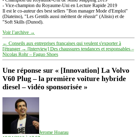
- Vice-champion du Royaume-Uni en Lecture Rapide 2019
Il est le co-auteur des best sellers "Bon manager Mode d'Emploi"
(Diateino), "Les Gentils aussi méritent de réussir" (Alisio) et de
"Soft Skills (Dunod).
Voir l’archive
→
←
Conseils aux entreprises françaises qui veulent s'exporter à
l'étranger
→
[Interview] Des chaussures tendances et responsables –
Nicolas Rohr – Faguo Shoes
Une réponse sur « [Innovation] La Volvo
V60 Plug – la première voiture hybride
diesel – vidéo sponsorisée »
dit :
Jerome Hoarau