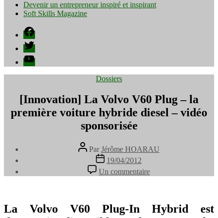
Devenir un entrepreneur inspiré et inspirant
Soft Skills Magazine
Facebook
Twitter
YouTube
Catégories
Dossiers
[Innovation] La Volvo V60 Plug – la
première voiture hybride diesel – vidéo
sponsorisée
Auteur
Par
Jérôme HOARAU
de
Date
19/04/2012
l’article
de
sur
Un commentaire
l’article
[Innovation]
La
Volvo
V60
La Volvo V60 Plug-In Hybrid est
Plug