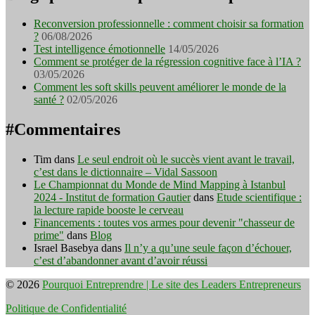
Reconversion professionnelle : comment choisir sa formation
?
06/08/2026
Test intelligence émotionnelle
14/05/2026
Comment se protéger de la régression cognitive face à l’IA ?
03/05/2026
Comment les soft skills peuvent améliorer le monde de la
santé ?
02/05/2026
#Commentaires
Tim
dans
Le seul endroit où le succès vient avant le travail,
c’est dans le dictionnaire – Vidal Sassoon
Le Championnat du Monde de Mind Mapping à Istanbul
2024 - Institut de formation Gautier
dans
Etude scientifique :
la lecture rapide booste le cerveau
Financements : toutes vos armes pour devenir "chasseur de
prime"
dans
Blog
Israel Basebya
dans
Il n’y a qu’une seule façon d’échouer,
c’est d’abandonner avant d’avoir réussi
© 2026
Pourquoi Entreprendre | Le site des Leaders Entrepreneurs
Politique de Confidentialité