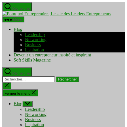
Aller
Recherche
au
Pourquo
contenu
Entrepre
Menu
|
Le
Blog
site
Leadership
des
Networking
Leaders
Business
Entrepre
Inspiration
Devenir un entrepreneur inspiré et inspirant
Soft Skills Magazine
Recherche
Rechercher :
Fermer
la
recherche
Fermer le menu
Blog
Afficher
le
Leadership
sous-
Networking
menu
Business
Inspiration