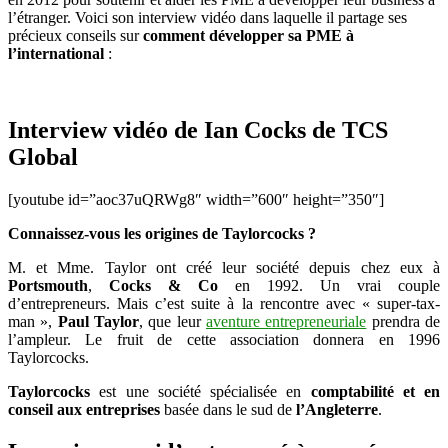
sa
l’étranger. Voici son interview vidéo dans laquelle il partage ses
PME
précieux conseils sur
comment développer sa PME à
à
l’international
:
l’international
Interview vidéo de Ian Cocks de TCS
Global
[youtube id=”aoc37uQRWg8″ width=”600″ height=”350″]
Connaissez-vous les origines de Taylorcocks ?
M. et Mme. Taylor ont créé leur société depuis chez eux à
Portsmouth
,
Cocks & Co
en 1992. Un vrai couple
d’entrepreneurs. Mais c’est suite à la rencontre avec « super-tax-
man »,
Paul Taylor
, que leur
aventure entrepreneuriale
prendra de
l’ampleur. Le fruit de cette association donnera en 1996
Taylorcocks.
Taylorcocks
est une société spécialisée en
comptabilité et en
conseil aux entreprises
basée dans le sud de
l’Angleterre
.