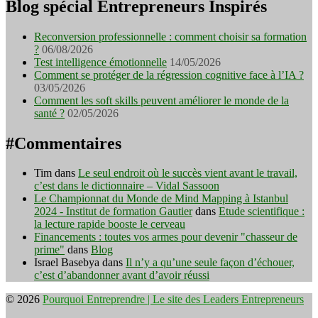
Blog spécial Entrepreneurs Inspirés
Reconversion professionnelle : comment choisir sa formation
?
06/08/2026
Test intelligence émotionnelle
14/05/2026
Comment se protéger de la régression cognitive face à l’IA ?
03/05/2026
Comment les soft skills peuvent améliorer le monde de la
santé ?
02/05/2026
#Commentaires
Tim
dans
Le seul endroit où le succès vient avant le travail,
c’est dans le dictionnaire – Vidal Sassoon
Le Championnat du Monde de Mind Mapping à Istanbul
2024 - Institut de formation Gautier
dans
Etude scientifique :
la lecture rapide booste le cerveau
Financements : toutes vos armes pour devenir "chasseur de
prime"
dans
Blog
Israel Basebya
dans
Il n’y a qu’une seule façon d’échouer,
c’est d’abandonner avant d’avoir réussi
© 2026
Pourquoi Entreprendre | Le site des Leaders Entrepreneurs