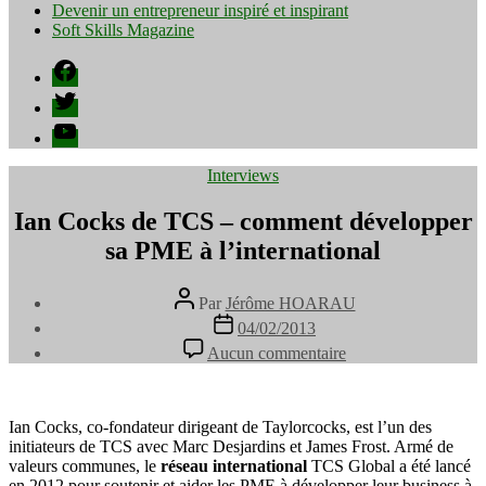
Devenir un entrepreneur inspiré et inspirant
Soft Skills Magazine
Facebook
Twitter
YouTube
Catégories
Interviews
Ian Cocks de TCS – comment développer
sa PME à l’international
Auteur
Par
Jérôme HOARAU
de
Date
04/02/2013
l’article
de
sur
Aucun commentaire
l’article
Ian
Cocks
de
TCS
Ian Cocks, co-fondateur dirigeant de Taylorcocks, est l’un des
–
initiateurs de TCS avec Marc Desjardins et James Frost. Armé de
comment
valeurs communes, le
réseau international
TCS Global a été lancé
développer
en 2012 pour soutenir et aider les PME à développer leur business à