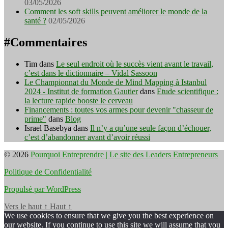
03/05/2026
Comment les soft skills peuvent améliorer le monde de la
santé ?
02/05/2026
#Commentaires
Tim
dans
Le seul endroit où le succès vient avant le travail,
c’est dans le dictionnaire – Vidal Sassoon
Le Championnat du Monde de Mind Mapping à Istanbul
2024 - Institut de formation Gautier
dans
Etude scientifique :
la lecture rapide booste le cerveau
Financements : toutes vos armes pour devenir "chasseur de
prime"
dans
Blog
Israel Basebya
dans
Il n’y a qu’une seule façon d’échouer,
c’est d’abandonner avant d’avoir réussi
© 2026
Pourquoi Entreprendre | Le site des Leaders Entrepreneurs
Politique de Confidentialité
Propulsé par WordPress
Vers le haut
↑
Haut
↑
We use cookies to ensure that we give you the best experience on
our website. If you continue to use this site we will assume that you