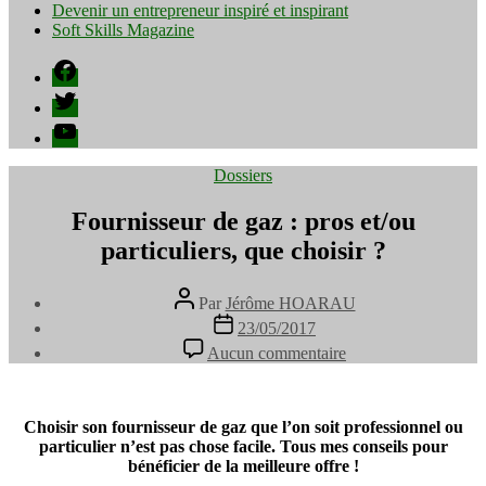
Devenir un entrepreneur inspiré et inspirant
Soft Skills Magazine
Facebook
Twitter
YouTube
Catégories
Dossiers
Fournisseur de gaz : pros et/ou
particuliers, que choisir ?
Auteur
Par
Jérôme HOARAU
de
Date
23/05/2017
l’article
de
sur
Aucun commentaire
l’article
Fournisseur
de
gaz
:
Choisir son fournisseur de gaz que l’on soit professionnel ou
pros
particulier n’est pas chose facile. Tous mes conseils pour
et/ou
bénéficier de la meilleure offre !
particuliers,