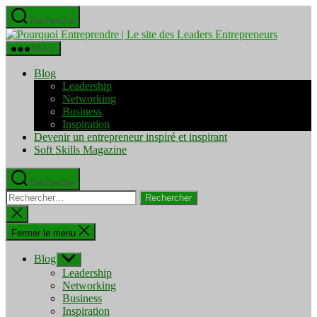
Aller
Recherche
au
Pourquo
contenu
Entrepre
Menu
|
Le
Blog
site
Leadership
des
Networking
Leaders
Business
Entrepre
Inspiration
Devenir un entrepreneur inspiré et inspirant
Soft Skills Magazine
Recherche
Rechercher :
Fermer
la
recherche
Fermer le menu
Blog
Afficher
le
Leadership
sous-
Networking
menu
Business
Inspiration