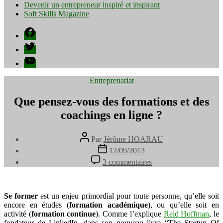
Devenir un entrepreneur inspiré et inspirant
Soft Skills Magazine
Facebook
Twitter
YouTube
Catégories
Entreprenariat
Que pensez-vous des formations et des
coachings en ligne ?
Auteur
Par
Jérôme HOARAU
de
Date
12/09/2013
l’article
de
sur
3 commentaires
l’article
Que
pensez-
vous
des
Se former
est un enjeu primordial pour toute personne, qu’elle soit
formations
encore en études (
formation académique
), ou qu’elle soit en
et
activité (
formation continue
). Comme l’explique
Reid Hoffman
, le
des
fondateur de LinkedIn, dans son nouveau livre “The Startup Of