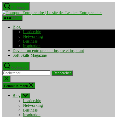
Aller
Recherche
au
Pourquo
contenu
Entrepre
Menu
|
Le
Blog
site
Leadership
des
Networking
Leaders
Business
Entrepre
Inspiration
Devenir un entrepreneur inspiré et inspirant
Soft Skills Magazine
Recherche
Rechercher :
Fermer
la
recherche
Fermer le menu
Blog
Afficher
le
Leadership
sous-
Networking
menu
Business
Inspiration