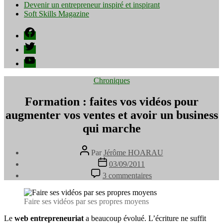
Devenir un entrepreneur inspiré et inspirant
Soft Skills Magazine
Facebook
Twitter
YouTube
Catégories
Chroniques
Formation : faites vos vidéos pour
augmenter vos ventes et avoir un business
qui marche
Auteur
Par
Jérôme HOARAU
de
Date
03/09/2011
l’article
de
sur
3 commentaires
l’article
Formation
:
faites
Faire ses vidéos par ses propres moyens
vos
vidéos
Le
web entrepreneuriat
a beaucoup évolué. L’écriture ne suffit