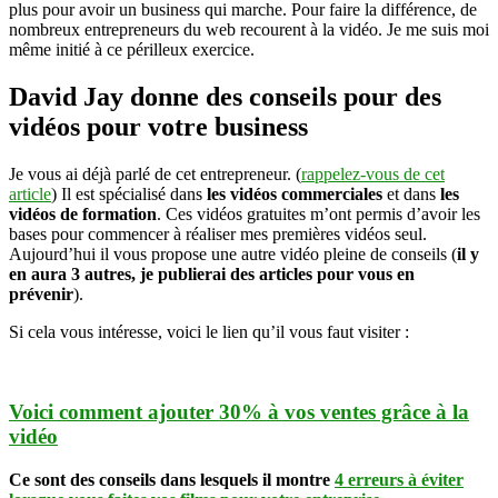
pour
plus pour avoir un business qui marche. Pour faire la différence, de
augmenter
nombreux entrepreneurs du web recourent à la vidéo. Je me suis moi
vos
même initié à ce périlleux exercice.
ventes
et
David Jay donne des conseils pour des
avoir
vidéos pour votre business
un
business
qui
Je vous ai déjà parlé de cet entrepreneur. (
rappelez-vous de cet
marche
article
) Il est spécialisé dans
les vidéos commerciales
et dans
les
vidéos de formation
. Ces vidéos gratuites m’ont permis d’avoir les
bases pour commencer à réaliser mes premières vidéos seul.
Aujourd’hui il vous propose une autre vidéo pleine de conseils (
il y
en aura 3 autres, je publierai des articles pour vous en
prévenir
).
Si cela vous intéresse, voici le lien qu’il vous faut visiter :
Voici comment ajouter 30% à vos ventes grâce à la
vidéo
Ce sont des conseils dans lesquels il montre
4 erreurs à éviter