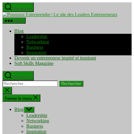
Aller
Recherche
au
Pourquo
contenu
Entrepre
Menu
|
Le
Blog
site
Leadership
des
Networking
Leaders
Business
Entrepre
Inspiration
Devenir un entrepreneur inspiré et inspirant
Soft Skills Magazine
Recherche
Rechercher :
Fermer
la
recherche
Fermer le menu
Blog
Afficher
le
Leadership
sous-
Networking
menu
Business
Inspiration