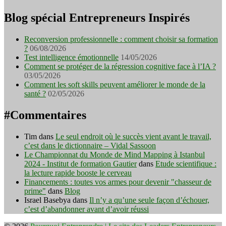
Blog spécial Entrepreneurs Inspirés
Reconversion professionnelle : comment choisir sa formation
?
06/08/2026
Test intelligence émotionnelle
14/05/2026
Comment se protéger de la régression cognitive face à l’IA ?
03/05/2026
Comment les soft skills peuvent améliorer le monde de la
santé ?
02/05/2026
#Commentaires
Tim
dans
Le seul endroit où le succès vient avant le travail,
c’est dans le dictionnaire – Vidal Sassoon
Le Championnat du Monde de Mind Mapping à Istanbul
2024 - Institut de formation Gautier
dans
Etude scientifique :
la lecture rapide booste le cerveau
Financements : toutes vos armes pour devenir "chasseur de
prime"
dans
Blog
Israel Basebya
dans
Il n’y a qu’une seule façon d’échouer,
c’est d’abandonner avant d’avoir réussi