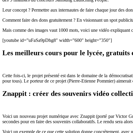
Leur concept ? Permettre aux internautes de faire chaque jour des dons
Comment faire des dons gratuitement ? En visionnant un spot publicitai
Mais comme des images vaut 1000 mots, voici une vidéo expliquant ce 
[youtube id=”uFaSa9pDhg8″ width=”600″ height=”350″]
Les meilleurs cours pour le lycée, gratuits 
Cette fois-ci, le projet présenté est dans le domaine de la démocrat
pour tous). Le porteur de ce projet (Pierre-Etienne Pommier) aimerait 
Znappit : créer des souvenirs vidéo collecti
Voici un nouveau projet numérique avec Znappit (porté par Victor Gra
secondes pour en faire des souvenirs collaboratifs. Le rendu sera alo
Voici un exemple de ce que cette solution donne concrètement, avec u