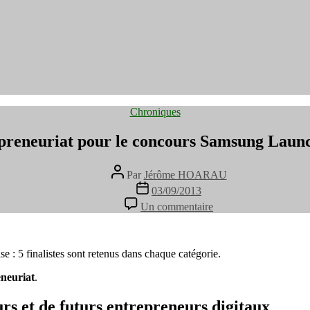
Catégories
Chroniques
repreneuriat pour le concours Samsung Laun
Auteur
Par
Jérôme HOARAU
de
Date
03/09/2013
l’article
de
sur
Un commentaire
l’article
5
finalistes
Entrepreneuriat
pour
e : 5 finalistes sont retenus dans chaque catégorie.
le
eneuriat
.
concours
Samsung
Launching
urs et de futurs entrepreneurs digitaux