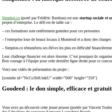
Simplon.co
(porté par Frédéric Bardeau) est une
startup sociale et s
projets d’entreprise. Le défi est de taille car :
– ces formations sont entièrement gratuites pour ces personnes
– l’entreprise loue de beaux locaux à Montreuil et a donc des charges
– Simplon.co rémunérera ses élèves les plus en difficulté financièreme
Leur challenge financier est alors énorme. C’est pourquoi ils organi
Bon courage à l’équipe pour cette dernière ligne droite pour ce conco
Voici une vidéo de présentation du projet :
[youtube id=”NcCo3bIUmkU” width=”600″ height=”350″]
Goodeed : le don simple, efficace et gratuit
Vous avez pu découvrir cette jeune pousse (portée par Vincent Toubou
des 5 finalistes du concours Samsung Launching People.