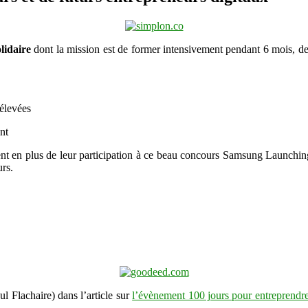
People
2013
olidaire
dont la mission est de former intensivement pendant 6 mois, des 
 élevées
nt
sent en plus de leur participation à ce beau concours Samsung Launchi
urs.
l Flachaire) dans l’article sur
l’évènement 100 jours pour entreprendr