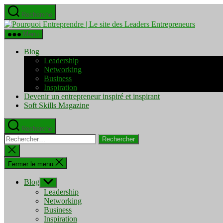
Aller
Recherche
au
Pourquo
contenu
Entrepre
Menu
|
Le
Blog
site
Leadership
des
Networking
Leaders
Business
Entrepre
Inspiration
Devenir un entrepreneur inspiré et inspirant
Soft Skills Magazine
Recherche
Rechercher :
Fermer
la
recherche
Fermer le menu
Blog
Afficher
le
Leadership
sous-
Networking
menu
Business
Inspiration