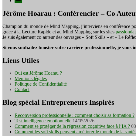
Jérôme Hoarau : Conférencier – Co Auteu
Champion du monde de Mind Mapping, j’interviens en conférence pour f
grâce à la Lecture Rapide et au Mind Mapping sur les sites
passionda
Je suis également co-auteur des ouvrages « Soft Skills » et « Le Réfl
Si vous souhaitez booster votre carrière professionnelle, je vous 
Liens Utiles
Qui est Jérôme Hoarau ?
Mentions légales
Politique de Confidentialité
Contact
Blog spécial Entrepreneurs Inspirés
Reconversion professionnelle : comment choisir sa formation ?
Test intelligence émotionnelle
14/05/2026
Comment se protéger de la régression cognitive face à l’IA ?
03
Comment les soft skills peuvent améliorer le monde de la santé 