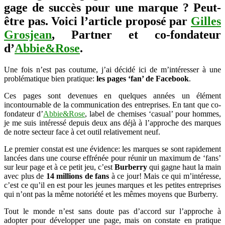
gage de succès pour une marque ? Peut-
la
donne
être pas. Voici l’article proposé par
Gilles
a-
Grosjean
, Partner et co-fondateur
t-
elle
d’
Abbie&Rose
.
changé
?
Une fois n’est pas coutume, j’ai décidé ici de m’intéresser à une
problématique bien pratique:
les pages ‘fan’ de Facebook
.
Ces pages sont devenues en quelques années un élément
incontournable de la communication des entreprises. En tant que co-
fondateur d’
Abbie&Rose
, label de chemises ‘casual’ pour hommes,
je me suis intéressé depuis deux ans déjà à l’approche des marques
de notre secteur face à cet outil relativement neuf.
Le premier constat est une évidence: les marques se sont rapidement
lancées dans une course effrénée pour réunir un maximum de ‘fans’
sur leur page et à ce petit jeu, c’est
Burberry
qui gagne haut la main
avec plus de
14 millions de fans
à ce jour! Mais ce qui m’intéresse,
c’est ce qu’il en est pour les jeunes marques et les petites entreprises
qui n’ont pas la même notoriété et les mêmes moyens que Burberry.
Tout le monde n’est sans doute pas d’accord sur l’approche à
adopter pour développer une page, mais on constate en pratique