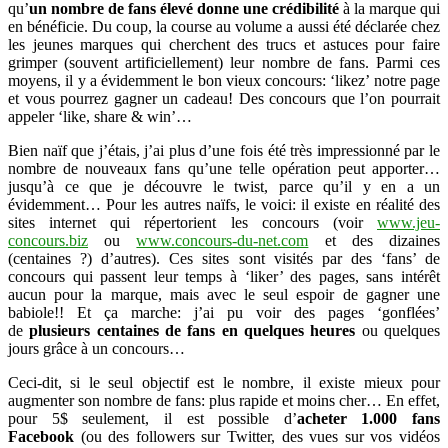
qu’
un nombre de fans élevé donne une crédibilité
à la marque qui
en bénéficie. Du coup, la course au volume a aussi été déclarée chez
les jeunes marques qui cherchent des trucs et astuces pour faire
grimper (souvent artificiellement) leur nombre de fans. Parmi ces
moyens, il y a évidemment le bon vieux concours: ‘likez’ notre page
et vous pourrez gagner un cadeau! Des concours que l’on pourrait
appeler ‘like, share & win’…
Bien naïf que j’étais, j’ai plus d’une fois été très impressionné par le
nombre de nouveaux fans qu’une telle opération peut apporter…
jusqu’à ce que je découvre le twist, parce qu’il y en a un
évidemment… Pour les autres naïfs, le voici: il existe en réalité des
sites internet qui répertorient les concours (voir
www.jeu-
concours.biz
ou
www.concours-du-net.com
et des dizaines
(centaines ?) d’autres). Ces sites sont visités par des ‘fans’ de
concours qui passent leur temps à ‘liker’ des pages, sans intérêt
aucun pour la marque, mais avec le seul espoir de gagner une
babiole!! Et ça marche: j’ai pu voir des pages ‘gonflées’
de
plusieurs centaines de fans en quelques heures
ou quelques
jours grâce à un concours…
Ceci-dit, si le seul objectif est le nombre, il existe mieux pour
augmenter son nombre de fans: plus rapide et moins cher… En effet,
pour 5$ seulement, il est possible d’
acheter 1.000 fans
Facebook
(ou des followers sur Twitter, des vues sur vos vidéos