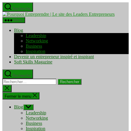
Aller
Recherche
au
Pourquo
contenu
Entrepre
Menu
|
Le
Blog
site
Leadership
des
Networking
Leaders
Business
Entrepre
Inspiration
Devenir un entrepreneur inspiré et inspirant
Soft Skills Magazine
Recherche
Rechercher :
Fermer
la
recherche
Fermer le menu
Blog
Afficher
le
Leadership
sous-
Networking
menu
Business
Inspiration