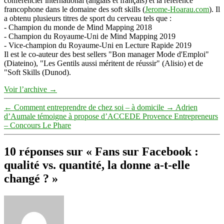
conférencier international (anglais et français) et la référence
francophone dans le domaine des soft skills (
Jerome-Hoarau.com
). Il
a obtenu plusieurs titres de sport du cerveau tels que :
- Champion du monde de Mind Mapping 2018
- Champion du Royaume-Uni de Mind Mapping 2019
- Vice-champion du Royaume-Uni en Lecture Rapide 2019
Il est le co-auteur des best sellers "Bon manager Mode d'Emploi"
(Diateino), "Les Gentils aussi méritent de réussir" (Alisio) et de
"Soft Skills (Dunod).
Voir l’archive
→
←
Comment entreprendre de chez soi – à domicile
→
Adrien
d’Aumale témoigne à propose d’ACCEDE Provence Entrepreneurs
– Concours Le Phare
10 réponses sur « Fans sur Facebook :
qualité vs. quantité, la donne a-t-elle
changé ? »
dit :