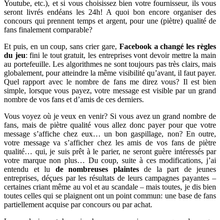
Youtube, etc.), et si vous choisissez bien votre fournisseur, ils vous
seront livrés endéans les 24h! A quoi bon encore organiser des
concours qui prennent temps et argent, pour une (piètre) qualité de
fans finalement comparable?
Et puis, en un coup, sans crier gare,
Facebook a changé les règles
du jeu
: fini le tout gratuit, les entreprises vont devoir mettre la main
au portefeuille. Les algorithmes ne sont toujours pas très clairs, mais
globalement, pour atteindre la même visibilité qu’avant, il faut payer.
Quel rapport avec le nombre de fans me direz vous? Il est bien
simple, lorsque vous payez, votre message est visible par un grand
nombre de vos fans et d’amis de ces derniers.
Vous voyez où je veux en venir? Si vous avez un grand nombre de
fans, mais de piètre qualité vous allez donc payer pour que votre
message s’affiche chez eux… un bon gaspillage, non? En outre,
votre message va s’afficher chez les amis de vos fans de piètre
qualité… qui, je suis prêt à le parier, ne seront guère intéressés par
votre marque non plus… Du coup, suite à ces modifications, j’ai
entendu et lu
de nombreuses plaintes
de la part de jeunes
entreprises, déçues par les résultats de leurs campagnes payantes –
certaines criant même au vol et au scandale – mais toutes, je dis bien
toutes celles qui se plaignent ont un point commun: une base de fans
partiellement acquise par concours ou par achat.