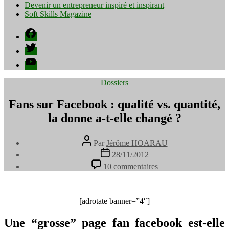
Devenir un entrepreneur inspiré et inspirant
Soft Skills Magazine
Facebook
Twitter
YouTube
Catégories
Dossiers
Fans sur Facebook : qualité vs. quantité,
la donne a-t-elle changé ?
Auteur
Par
Jérôme HOARAU
de
Date
28/11/2012
l’article
de
sur
10 commentaires
l’article
Fans
sur
Facebook
:
[adrotate banner=”4″]
qualité
vs.
Une “grosse” page fan facebook est-elle
quantité,