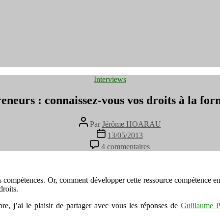
Catégories
Interviews
eneurs : connaissez-vous vos droits à la for
Auteur
Par
Jérôme HOARAU
de
Date
13/05/2013
l’article
de
sur
4 commentaires
l’article
Entrepreneurs
:
connaissez-
vous
des compétences. Or, comment développer cette ressource compétence en
vos
roits.
droits
e, j’ai le plaisir de partager avec vous les réponses de
à
Guillaume 
la