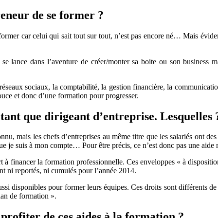
formation
?
eneur de se former ?
e former car celui qui sait tout sur tout, n’est pas encore né… Mais évi
r se lance dans l’aventure de créer/monter sa boite ou son business m
éseaux sociaux, la comptabilité, la gestion financière, la communicatio
pouce et donc d’une formation pour progresser.
tant que dirigeant d’entreprise. Lesquelles 
connu, mais les chefs d’entreprises au même titre que les salariés ont 
que je suis à mon compte… Pour être précis, ce n’est donc pas une aide 
ert à financer la formation professionnelle. Ces enveloppes « à dispositio
ront ni reportés, ni cumulés pour l’année 2014.
ussi disponibles pour former leurs équipes. Ces droits sont différents de 
lan de formation ».
profiter de ces aides à la formation ?