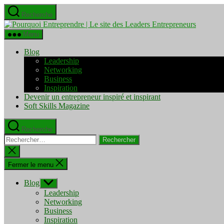
Aller
Recherche
au
Pourquo
contenu
Entrepre
Menu
|
Le
Blog
site
Leadership
des
Networking
Leaders
Business
Entrepre
Inspiration
Devenir un entrepreneur inspiré et inspirant
Soft Skills Magazine
Recherche
Rechercher :
Fermer
la
recherche
Fermer le menu
Blog
Afficher
le
Leadership
sous-
Networking
menu
Business
Inspiration