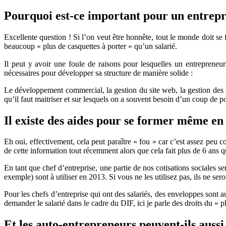
Pourquoi est-ce important pour un entrepr
Excellente question ! Si l’on veut être honnête, tout le monde doit s
beaucoup « plus de casquettes à porter » qu’un salarié.
Il peut y avoir une foule de raisons pour lesquelles un entrepreneu
nécessaires pour développer sa structure de manière solide :
Le développement commercial, la gestion du site web, la gestion des r
qu’il faut maitriser et sur lesquels on a souvent besoin d’un coup de 
Il existe des aides pour se former même en 
Eh oui, effectivement, cela peut paraître « fou » car c’est assez peu 
de cette information tout récemment alors que cela fait plus de 6 ans 
En tant que chef d’entreprise, une partie de nos cotisations sociales s
exemple) sont à utiliser en 2013. Si vous ne les utilisez pas, ils ne se
Pour les chefs d’entreprise qui ont des salariés, des enveloppes sont a
demander le salarié dans le cadre du DIF, ici je parle des droits du « p
Et les auto-entrepreneurs peuvent-ils aussi 