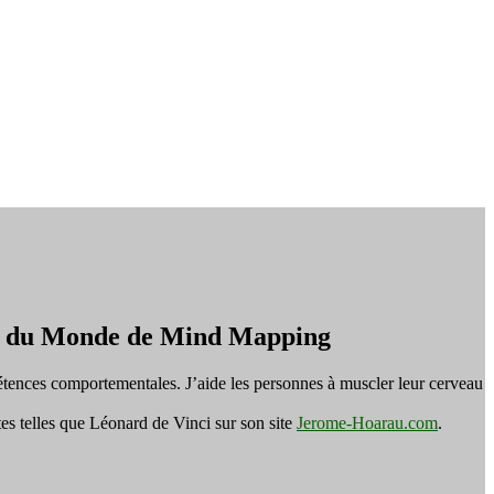
on du Monde de Mind Mapping
tences comportementales. J’aide les personnes à muscler leur cerveau
es telles que Léonard de Vinci sur son site
Jerome-Hoarau.com
.