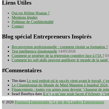
Liens Utiles
Qui est Jérôme Hoarau ?
Mentions légales
Politique de Confidentialité
Contact
Blog spécial Entrepreneurs Inspirés
Reconversion professionnelle : comment choisir sa formation ?
Test intelligence émotionnelle
14/05/2026
Comment se protéger de la régression cognitive face à l’IA ?
03
Comment les soft skills peuvent améliorer le monde de la santé 
#Commentaires
Tim
dans
Le seul endroit où le succès vient avant le travail, c’
Le Championnat du Monde de Mind Mapping à Istanbul 2024 - I
Financements : toutes vos armes pour devenir "chasseur de pri
Israel Basebya
dans
Il n’y a qu’une seule façon d’échouer, c’es
© 2026
Pourquoi Entreprendre | Le site des Leaders Entrepreneurs