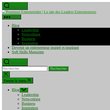
Aller
Recherche
au
Pourquo
contenu
Entrepre
Menu
|
Le
Blog
site
Leadership
des
Networking
Leaders
Business
Entrepre
Inspiration
Devenir un entrepreneur inspiré et inspirant
Soft Skills Magazine
Recherche
Rechercher :
Fermer
la
recherche
Fermer le menu
Blog
Afficher
le
Leadership
sous-
Networking
menu
Business
Inspiration