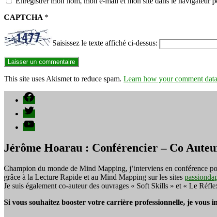
Enregistrer mon nom, mon e-mail et mon site dans le navigateur
CAPTCHA
*
Saisissez le texte affiché ci-dessus:
This site uses Akismet to reduce spam.
Learn how your comment data 
Facebook
Twitter
YouTube
Jérôme Hoarau : Conférencier – Co Auteu
Champion du monde de Mind Mapping, j’interviens en conférence pour f
grâce à la Lecture Rapide et au Mind Mapping sur les sites
passionda
Je suis également co-auteur des ouvrages « Soft Skills » et « Le Réfl
Si vous souhaitez booster votre carrière professionnelle, je vous 