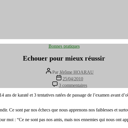
Catégories
Bonnes pratiques
Echouer pour mieux réussir
Auteur
Par
Jérôme HOARAU
de
Date
25/04/2010
l’article
de
sur
3 commentaires
l’article
Echouer
pour
ire 14 ans de karaté et 3 tentatives ratées de passage de l’examen avant 
mieux
réussir
ndir. Ce sont par nos échecs que nous apprenons nos faiblesses et surt
r moi : “Ce ne sont pas nos amis, mais nos ennemies qui nous ont appris