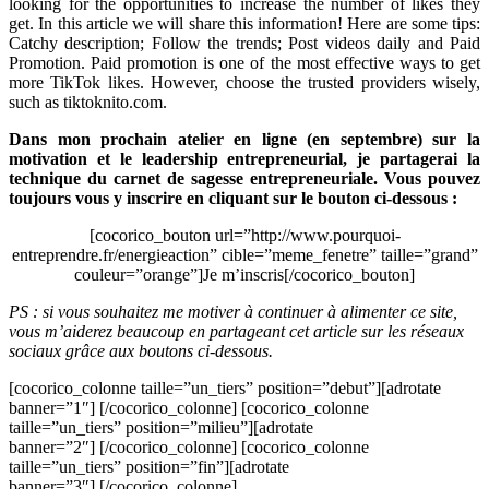
looking for the opportunities to increase the number of likes they
get. In this article we will share this information! Here are some tips:
Catchy description; Follow the trends; Post videos daily and Paid
Promotion. Paid promotion is one of the most effective ways to get
more TikTok likes. However, choose the trusted providers wisely,
such as tiktoknito.com.
Dans mon prochain atelier en ligne (en septembre) sur la
motivation et le leadership entrepreneurial, je partagerai la
technique du carnet de sagesse entrepreneuriale. Vous pouvez
toujours vous y inscrire en cliquant sur le bouton ci-dessous :
[cocorico_bouton url=”http://www.pourquoi-
entreprendre.fr/energieaction” cible=”meme_fenetre” taille=”grand”
couleur=”orange”]Je m’inscris[/cocorico_bouton]
PS : si vous souhaitez me motiver à continuer à alimenter ce site,
vous m’aiderez beaucoup en partageant cet article sur les réseaux
sociaux grâce aux boutons ci-dessous.
[cocorico_colonne taille=”un_tiers” position=”debut”][adrotate
banner=”1″] [/cocorico_colonne] [cocorico_colonne
taille=”un_tiers” position=”milieu”][adrotate
banner=”2″] [/cocorico_colonne] [cocorico_colonne
taille=”un_tiers” position=”fin”][adrotate
banner=”3″] [/cocorico_colonne]