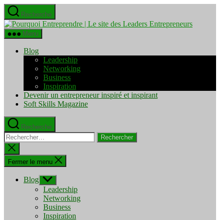
Aller
Recherche
au
Pourquo
contenu
Entrepre
Menu
|
Le
Blog
site
Leadership
des
Networking
Leaders
Business
Entrepre
Inspiration
Devenir un entrepreneur inspiré et inspirant
Soft Skills Magazine
Recherche
Rechercher :
Fermer
la
recherche
Fermer le menu
Blog
Afficher
le
Leadership
sous-
Networking
menu
Business
Inspiration