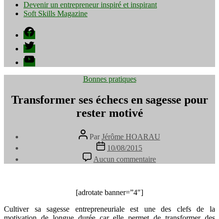
Devenir un entrepreneur inspiré et inspirant
Soft Skills Magazine
Facebook
Twitter
YouTube
Catégories
Bonnes pratiques
Transformer ses échecs en sagesse pour
rester motivé
Auteur
Par
Jérôme HOARAU
de
Date
10/08/2015
l’article
de
sur
Aucun commentaire
l’article
Transformer
ses
échecs
en
[adrotate banner=”4″]
sagesse
Cultiver sa sagesse entrepreneuriale est une des clefs de la
pour
motivation de longue durée car elle permet de transformer des
rester