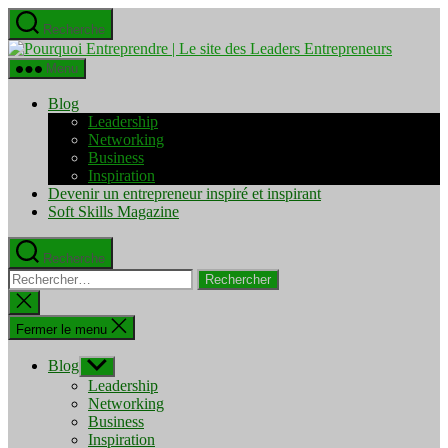
Aller
Recherche
au
Pourquo
contenu
Entrepre
Menu
|
Le
Blog
site
Leadership
des
Networking
Leaders
Business
Entrepre
Inspiration
Devenir un entrepreneur inspiré et inspirant
Soft Skills Magazine
Recherche
Rechercher :
Fermer
la
recherche
Fermer le menu
Blog
Afficher
le
Leadership
sous-
Networking
menu
Business
Inspiration