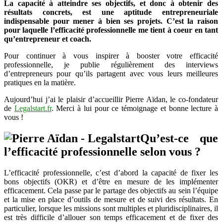
La capacité à atteindre ses objectifs, et donc à obtenir des
:
résultats concrets, est une aptitude entrepreneuriale
interview
indispensable pour mener à bien ses projets. C’est la raison
d’entrepreneur
pour laquelle l’efficacité professionnelle me tient à coeur en tant
avec
qu’entrepreneur et coach.
Pierre
Aïdan
Pour continuer à vous inspirer à booster votre efficacité
professionnelle, je publie régulièrement des interviews
d’entrepreneurs pour qu’ils partagent avec vous leurs meilleures
pratiques en la matière.
Aujourd’hui j’ai le plaisir d’accueillir Pierre Aïdan, le co-fondateur
de
Legalstart.fr
. Merci à lui pour ce témoignage et bonne lecture à
vous !
Qu’est-ce que
l’efficacité professionnelle selon vous ?
L’efficacité professionnelle, c’est d’abord la capacité de fixer les
bons objectifs (OKR) et d’être en mesure de les implémenter
efficacement. Cela passe par le partage des objectifs au sein l’équipe
et la mise en place d’outils de mesure et de suivi des résultats. En
particulier, lorsque les missions sont multiples et pluridisciplinaires, il
est très difficile d’allouer son temps efficacement et de fixer des