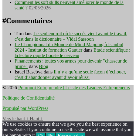
Comment les soft skills peuvent améliorer le monde de la
santé ?
02/05/2026
#Commentaires
Tim
dans
Le seul endroit où le succès vient avant le travail,
c’est dans le dictionnaire – Vidal Sassoon
Le Championnat du Monde de Mind Mapping à Istanbul
2024 - Institut de formation Gautier
dans
Etude scientifique :
la lecture rapide booste le cerveau
Financements : toutes vos armes pour devenir "chasseur de
prime"
dans
Blog
Israel Basebya
dans
Il n’y a qu’une seule façon d’échouer,
c’est d’abandonner avant d’avoir réussi
© 2026
Pourquoi Entreprendre | Le site des Leaders Entrepreneurs
Politique de Confidentialité
Propulsé par WordPress
Vers le haut
↑
Haut
↑
We use cookies to ensure that we give you the best experience on
our website. If you continue to use this site we will assume that you
are happy with it.
Ok
No
Privacy policy