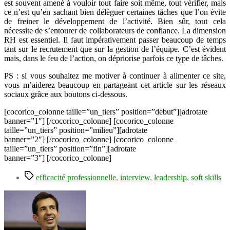
est souvent amené à vouloir tout faire soit même, tout vérifier, mais
ce n’est qu’en sachant bien déléguer certaines tâches que l’on évite
de freiner le développement de l’activité. Bien sûr, tout cela
nécessite de s’entourer de collaborateurs de confiance. La dimension
RH est essentiel. Il faut impérativement passer beaucoup de temps
tant sur le recrutement que sur la gestion de l’équipe. C’est évident
mais, dans le feu de l’action, on dépriorise parfois ce type de tâches.
PS : si vous souhaitez me motiver à continuer à alimenter ce site,
vous m’aiderez beaucoup en partageant cet article sur les réseaux
sociaux grâce aux boutons ci-dessous.
[cocorico_colonne taille=”un_tiers” position=”debut”][adrotate
banner=”1″] [/cocorico_colonne] [cocorico_colonne
taille=”un_tiers” position=”milieu”][adrotate
banner=”2″] [/cocorico_colonne] [cocorico_colonne
taille=”un_tiers” position=”fin”][adrotate
banner=”3″] [/cocorico_colonne]
Étiquettes
efficacité professionnelle
,
interview
,
leadership
,
soft skills