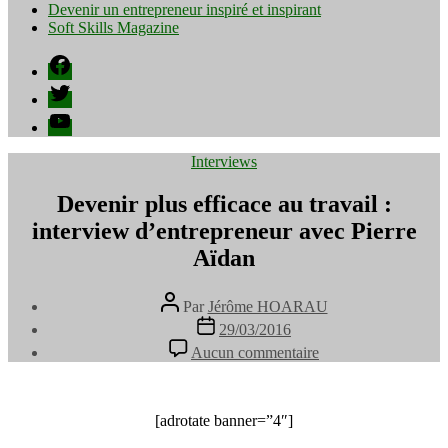
Devenir un entrepreneur inspiré et inspirant
Soft Skills Magazine
Facebook
Twitter
YouTube
Catégories
Interviews
Devenir plus efficace au travail :
interview d’entrepreneur avec Pierre
Aïdan
Auteur
Par
Jérôme HOARAU
de
Date
29/03/2016
l’article
de
sur
Aucun commentaire
l’article
Devenir
plus
efficace
au
[adrotate banner=”4″]
travail