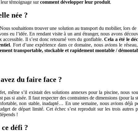
i leur témoignage sur
comment développer leur produit
de
.
Ludovic
Michetti
lle née ?
de
UNC
. Nous souhaitions trouver une solution au transport du mobilier, lors
Pro
vons eu l’idée. En rendant visite à un ami étranger, nous avons découve
x accessible. Il s’est donc retourné vers du gonflable.
Cela a été le déc
ntiel
. Fort d’une expérience dans ce domaine, nous avions le réseau, 
lement transportable, stockable et rapidement montable / démontab
 avez du faire face ?
ffet, même s’il existait des solutions annexes pour la piscine, nous s
pas si aisée. Il faut respecter des contraintes de dimensions (pour la st
confortable, non stable, inadapté… En une semaine, nous avions déjà p
get de départ limité. Cet échec s’est reproduit sur les trois autres 
dépends !
 ce défi ?