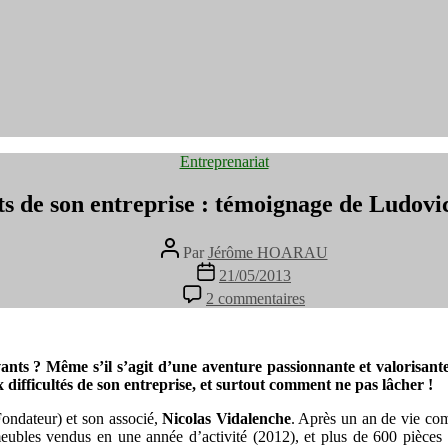
Catégories
Entreprenariat
ts de son entreprise : témoignage de Ludov
Auteur
Par
Jérôme HOARAU
de
Date
21/05/2013
l’article
de
sur
2 commentaires
l’article
Développer
les
produits
de
nts ? Même s’il s’agit d’une aventure passionnante et valorisante, 
son
 difficultés de son entreprise, et surtout comment ne pas lâcher !
entreprise
ondateur) et son associé,
Nicolas Vidalenche
. Après un an de vie comm
:
 meubles vendus en une année d’activité (2012), et plus de 600 pi
témoignage