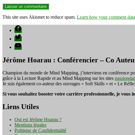
This site uses Akismet to reduce spam.
Learn how your comment data 
Facebook
Twitter
YouTube
Jérôme Hoarau : Conférencier – Co Auteu
Champion du monde de Mind Mapping, j’interviens en conférence pour f
grâce à la Lecture Rapide et au Mind Mapping sur les sites
passionda
Je suis également co-auteur des ouvrages « Soft Skills » et « Le Réfl
Si vous souhaitez booster votre carrière professionnelle, je vous 
Liens Utiles
Qui est Jérôme Hoarau ?
Mentions légales
Politique de Confidentialité