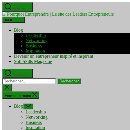
Aller
Recherche
au
Pourquo
contenu
Entrepre
Menu
|
Le
Blog
site
Leadership
des
Networking
Leaders
Business
Entrepre
Inspiration
Devenir un entrepreneur inspiré et inspirant
Soft Skills Magazine
Recherche
Rechercher :
Fermer
la
recherche
Fermer le menu
Blog
Afficher
le
Leadership
sous-
Networking
menu
Business
Inspiration