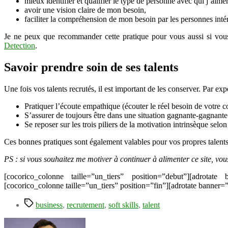
mieux identifier et qualifier le type de personne avec qui j’aimer
avoir une vision claire de mon besoin,
faciliter la compréhension de mon besoin par les personnes inté
Je ne peux que recommander cette pratique pour vous aussi si vous ê
Detection
.
Savoir prendre soin de ses talents
Une fois vos talents recrutés, il est important de les conserver. Par ex
Pratiquer l’écoute empathique (écouter le réel besoin de votre co
S’assurer de toujours être dans une situation gagnante-gagnante (
Se reposer sur les trois piliers de la motivation intrinsèque selo
Ces bonnes pratiques sont également valables pour vos propres talents e
PS : si vous souhaitez me motiver à continuer à alimenter ce site, vo
[cocorico_colonne taille=”un_tiers” position=”debut”][adrotate
[cocorico_colonne taille=”un_tiers” position=”fin”][adrotate banner=
Étiquettes
business
,
recrutement
,
soft skills
,
talent