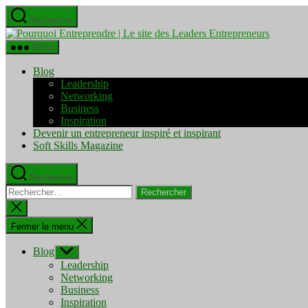
Aller
Recherche
au
Pourquo
contenu
Entrepre
Menu
|
Le
Blog
site
Leadership
des
Networking
Leaders
Business
Entrepre
Inspiration
Devenir un entrepreneur inspiré et inspirant
Soft Skills Magazine
Recherche
Rechercher :
Fermer
la
recherche
Fermer le menu
Blog
Afficher
le
Leadership
sous-
Networking
menu
Business
Inspiration