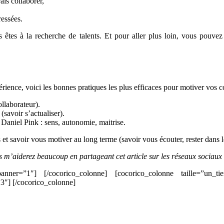
ais collaborer,
ressées.
tes à la recherche de talents. Et pour aller plus loin, vous pouvez 
périence, voici les bonnes pratiques les plus efficaces pour motiver vos c
llaborateur).
savoir s’actualiser).
n Daniel Pink : sens, autonomie, maitrise.
t savoir vous motiver au long terme (savoir vous écouter, rester dans le
us m’aiderez beaucoup en partageant cet article sur les réseaux sociaux
 banner=”1″] [/cocorico_colonne] [cocorico_colonne taille=”un_tie
”3″] [/cocorico_colonne]