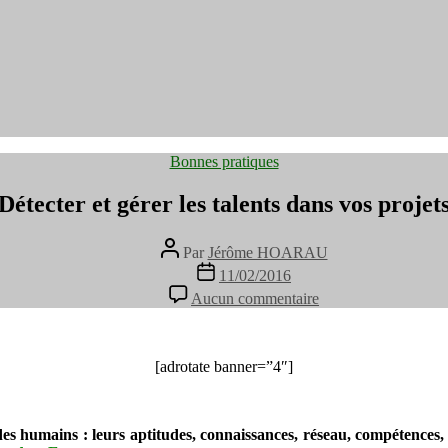
Catégories
Bonnes pratiques
Détecter et gérer les talents dans vos projet
Auteur
Par
Jérôme HOARAU
de
Date
11/02/2016
l’article
de
sur
Aucun commentaire
l’article
Détecter
et
gérer
les
[adrotate banner=”4″]
talents
dans
vos
 des humains : leurs aptitudes, connaissances, réseau, compétences,
projets