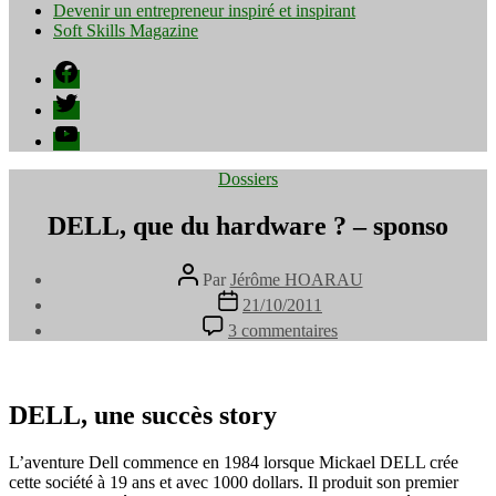
Devenir un entrepreneur inspiré et inspirant
Soft Skills Magazine
Facebook
Twitter
YouTube
Catégories
Dossiers
DELL, que du hardware ? – sponso
Auteur
Par
Jérôme HOARAU
de
Date
21/10/2011
l’article
de
sur
3 commentaires
l’article
DELL,
que
du
hardware
DELL, une succès story
?
–
L’aventure Dell commence en 1984 lorsque Mickael DELL crée
sponso
cette société à 19 ans et avec 1000 dollars. Il produit son premier