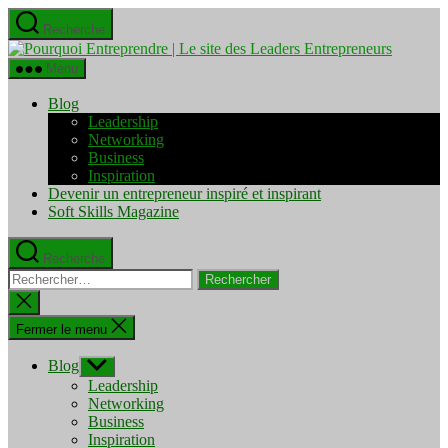
Aller
Recherche
au
Pourquo
contenu
Entrepre
Menu
|
Le
Blog
site
Leadership
des
Networking
Leaders
Business
Entrepre
Inspiration
Devenir un entrepreneur inspiré et inspirant
Soft Skills Magazine
Recherche
Rechercher :
Fermer
la
recherche
Fermer le menu
Blog
Afficher
le
Leadership
sous-
Networking
menu
Business
Inspiration