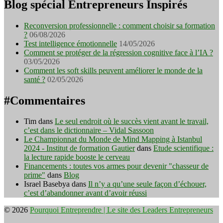
Blog spécial Entrepreneurs Inspirés
Reconversion professionnelle : comment choisir sa formation
?
06/08/2026
Test intelligence émotionnelle
14/05/2026
Comment se protéger de la régression cognitive face à l’IA ?
03/05/2026
Comment les soft skills peuvent améliorer le monde de la
santé ?
02/05/2026
#Commentaires
Tim
dans
Le seul endroit où le succès vient avant le travail,
c’est dans le dictionnaire – Vidal Sassoon
Le Championnat du Monde de Mind Mapping à Istanbul
2024 - Institut de formation Gautier
dans
Etude scientifique :
la lecture rapide booste le cerveau
Financements : toutes vos armes pour devenir "chasseur de
prime"
dans
Blog
Israel Basebya
dans
Il n’y a qu’une seule façon d’échouer,
c’est d’abandonner avant d’avoir réussi
© 2026
Pourquoi Entreprendre | Le site des Leaders Entrepreneurs