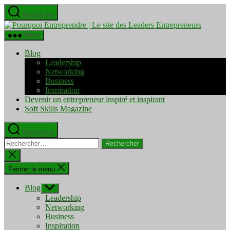
Aller
Recherche
au
Pourquo
contenu
Entrepre
Menu
|
Le
Blog
site
Leadership
des
Networking
Leaders
Business
Entrepre
Inspiration
Devenir un entrepreneur inspiré et inspirant
Soft Skills Magazine
Recherche
Rechercher :
Fermer
la
recherche
Fermer le menu
Blog
Afficher
le
Leadership
sous-
Networking
menu
Business
Inspiration