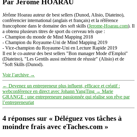
Par Jérôme HOARAU
Jérôme Hoarau auteur de best sellers (Dunod, Alisio, Diateino),
conférencier international (anglais et français) et la référence
francophone dans le domaine des soft skills (
Jerome-Hoarau.com
). Il
a obtenu plusieurs titres de sport du cerveau tels que :
- Champion du monde de Mind Mapping 2018
- Champion du Royaume-Uni de Mind Mapping 2019
- Vice-champion du Royaume-Uni en Lecture Rapide 2019
Il est le co-auteur des best sellers "Bon manager Mode d'Emploi"
(Diateino), "Les Gentils aussi méritent de réussir" (Alisio) et de
"Soft Skills (Dunod).
Voir l’archive
→
←
Devenez un entrepreneur plus influent, efficace et créatif :
webconférence en direct avec Johann YangTing
→
Marie
GRANGE : une entrepreneure passionnée qui réalise son rêve par
l’entrepreneuriat
4 réponses sur « Déléguez vos tâches à
moindre frais avec eTaches.com »