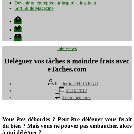
Devenir un entrepreneur inspiré et inspirant
Soft Skills Magazine
Facebook
Twitter
YouTube
Catégories
Interviews
Déléguez vos tâches à moindre frais avec
eTaches.com
Auteur
Par
Jérôme HOARAU
de
Date
31/10/2012
l’article
de
sur
4 commentaires
l’article
Déléguez
vos
tâches
à
Vous êtes débordés ? Peut-être déléguer vous ferait
moindre
du bien ? Mais vous ne pouvez pas embaucher, alors
frais
à qui déléguer ?
avec