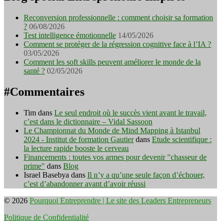
Reconversion professionnelle : comment choisir sa formation
?
06/08/2026
Test intelligence émotionnelle
14/05/2026
Comment se protéger de la régression cognitive face à l’IA ?
03/05/2026
Comment les soft skills peuvent améliorer le monde de la
santé ?
02/05/2026
#Commentaires
Tim
dans
Le seul endroit où le succès vient avant le travail,
c’est dans le dictionnaire – Vidal Sassoon
Le Championnat du Monde de Mind Mapping à Istanbul
2024 - Institut de formation Gautier
dans
Etude scientifique :
la lecture rapide booste le cerveau
Financements : toutes vos armes pour devenir "chasseur de
prime"
dans
Blog
Israel Basebya
dans
Il n’y a qu’une seule façon d’échouer,
c’est d’abandonner avant d’avoir réussi
© 2026
Pourquoi Entreprendre | Le site des Leaders Entrepreneurs
Politique de Confidentialité