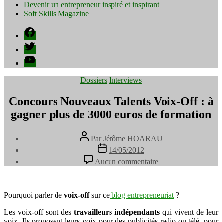
Devenir un entrepreneur inspiré et inspirant
Soft Skills Magazine
Facebook
Twitter
YouTube
Catégories
Dossiers
Interviews
Concours Nouveaux Talents Voix-Off : à
gagner plus de 3000 euros de formation
Auteur
Par
Jérôme HOARAU
de
Date
14/05/2012
l’article
de
sur
Aucun commentaire
l’article
Concours
Nouveaux
Talents
Voix-
Pourquoi parler de
voix-off
sur ce
blog entrepreneuriat
?
Off
Les voix-off sont des
travailleurs indépendants
:
qui vivent de leur
voix. Ils proposent leurs voix pour des publicités radio ou télé, pour
à