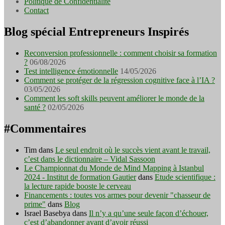
Politique de Confidentialité
Contact
Blog spécial Entrepreneurs Inspirés
Reconversion professionnelle : comment choisir sa formation
?
06/08/2026
Test intelligence émotionnelle
14/05/2026
Comment se protéger de la régression cognitive face à l’IA ?
03/05/2026
Comment les soft skills peuvent améliorer le monde de la
santé ?
02/05/2026
#Commentaires
Tim
dans
Le seul endroit où le succès vient avant le travail,
c’est dans le dictionnaire – Vidal Sassoon
Le Championnat du Monde de Mind Mapping à Istanbul
2024 - Institut de formation Gautier
dans
Etude scientifique :
la lecture rapide booste le cerveau
Financements : toutes vos armes pour devenir "chasseur de
prime"
dans
Blog
Israel Basebya
dans
Il n’y a qu’une seule façon d’échouer,
c’est d’abandonner avant d’avoir réussi