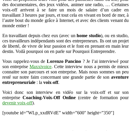
des documentaires, des jeux vidéos, animer une radio, … Certaines
gagner
voix-off arrivent à se faire un mois de salaire d’un cadre en
plus
travaillant 3 heures par jours, et tout cela en vivant en bord de mer, à
de
l’autre bout du monde grâce à Internet, et avec des clients venant du
3000
monde entier !
euros
de
En travaillant depuis chez eux (avec un
home studio
), ou en studio,
formation
ces travailleurs indépendants sont des entrepreneurs. Ils ont un projet
de liberté, de vivre de leur passion et le font en prenant en main leur
destin. Voilà pourquoi on en parle sur Pourquoi Entreprendre.
Vous rappelez-vous de
Lorenzo Pancino
? Je l’ai interviewé pour
son entreprise
Maxxivoice
. Cette interview nous a permis de mieux
connaitre son parcours et son entreprise. Mais nous sommes un peu
resté sur notre faim concernant une grande partie de son
aventure
entrepreneuriale
: la
voix-off
.
Voici donc son interview en vidéo sur la voix-off et sur son
entreprise
Coaching-Voix-Off Online
(centre de formation pour
devenir voix-off
).
[youtube id=”WLp_xxdRVdE” width=”600″ height=”350″]