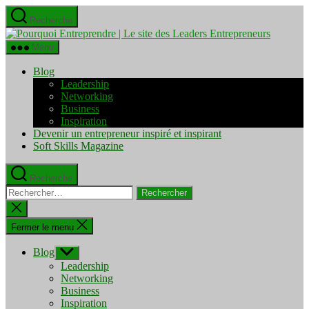
Aller
Recherche
au
Pourquo
contenu
Entrepre
Menu
|
Le
Blog
site
Leadership
des
Networking
Leaders
Business
Entrepre
Inspiration
Devenir un entrepreneur inspiré et inspirant
Soft Skills Magazine
Recherche
Rechercher :
Fermer
la
recherche
Fermer le menu
Blog
Afficher
le
Leadership
sous-
Networking
menu
Business
Inspiration