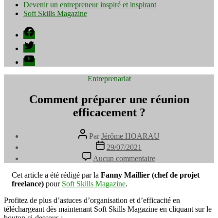
Devenir un entrepreneur inspiré et inspirant
Soft Skills Magazine
Facebook
Twitter
YouTube
Catégories
Entreprenariat
Comment préparer une réunion
efficacement ?
Auteur
Par
Jérôme HOARAU
de
Date
29/07/2021
l’article
de
sur
Aucun commentaire
l’article
Comment
préparer
Cet article a été rédigé par la
Fanny Maillier (chef de projet
une
freelance)
pour
Soft Skills Magazine
.
réunion
efficacement
Profitez de plus d’astuces d’organisation et d’efficacité en
?
téléchargeant dès maintenant Soft Skills Magazine en cliquant sur le
bouton ci-dessous :