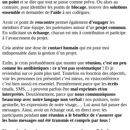
un point
et se dire que tout se passe comme prévu. Ou alors au
contraire, pour identifier les points de
blocage
, trouver des
solutions
ensemble
et demander de
l’aide
à ses collègues.
Avoir ce point de
rencontre
permet également
d’engager
les
membres d’une équipe, les partenaires autour d’un
projet commun
.
En sollicitant un
échange
, chacun est mis à contribution et participe
à l’avancement du projet.
Cela amène une dose de
contact humain
qui est pour moi
indispensable dans la gestion d’un projet.
Enfin, je crois profondément que monter une
réunion, c’est un peu
comme les antibiotiques : ce n’est pas systématique
! Et je
reviendrai sur ce point plus tard. Toutefois en fonction des objectifs,
voir les personnes (en présentiel c’est mieux, en visioconférence
c’est bien aussi) est essentiel. Premièrement parce que les
écrits
(mails, SMS,…) peuvent parfois être
mal exprimés et/ou
interprétés
. Deuxièmement, parce que
nous communiquons
beaucoup avec notre langage non verbal :
nos postures, notre
gestuelle, les expressions de notre visage,… Lui aussi fait passer des
messages. Ainsi, avoir un échange oral, en direct avec les
participants pendant
une réunion a le bénéfice de s’assurer que
les bons messages ont été transmis et compris par tous !