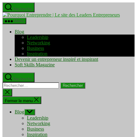
Aller
Recherche
au
Pourquo
contenu
Entrepre
Menu
|
Le
Blog
site
Leadership
des
Networking
Leaders
Business
Entrepre
Inspiration
Devenir un entrepreneur inspiré et inspirant
Soft Skills Magazine
Recherche
Rechercher :
Fermer
la
recherche
Fermer le menu
Blog
Afficher
le
Leadership
sous-
Networking
menu
Business
Inspiration