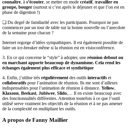
connaître
, à
s’écouter
, se mettre en mode
créatif
, t
ravailler en
groupe, bouger
(surtout si c’est après le déjeuner et que l’on est en
phase de digestion !)
❏ Du degré de familiarité avec les participants. Pourquoi ne pas
commencer par un tour de table sur la bonne nouvelle ou l’anecdote
de la semaine pour chacun ?
Internet regorge d’idées sympathiques. Il est également possible de
faire un ice-breaker même si la réunion est en visioconférence.
3. En ce qui concerne le “style” à adopter, une
réunion debout ou
en marchant apporte beaucoup de dynamisme. Cela rend les
échanges également plus efficace et synthétique
4. Enfin, j’utilise très
régulièrement
des outils
interactifs
et
collaboratifs
pour l’animation de réunion. Ils me sont d’ailleurs
indispensables pour l’animation de réunion à distance.
Yellow
,
Klaxoon
,
Beekast
,
Jubiwee
,
Slido
,… Il en existe beaucoup avec
des fonctionnalités différentes. Attention toutefois à ce que l’outil
utilisé serve vraiment les objectifs de la réunion et à ne pas amener
de la complexité en multipliant les outils.
A propos de Fanny Maillier