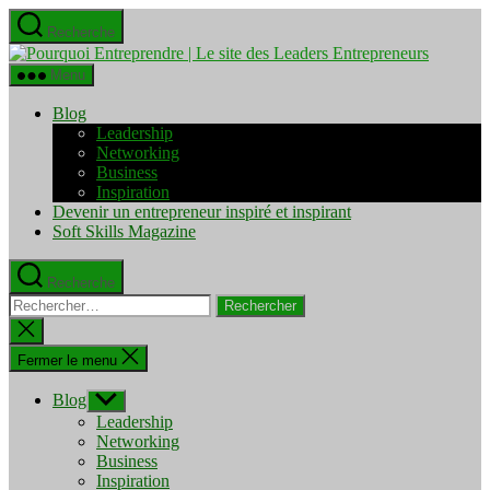
Aller
Recherche
au
Pourquo
contenu
Entrepre
Menu
|
Le
Blog
site
Leadership
des
Networking
Leaders
Business
Entrepre
Inspiration
Devenir un entrepreneur inspiré et inspirant
Soft Skills Magazine
Recherche
Rechercher :
Fermer
la
recherche
Fermer le menu
Blog
Afficher
le
Leadership
sous-
Networking
menu
Business
Inspiration