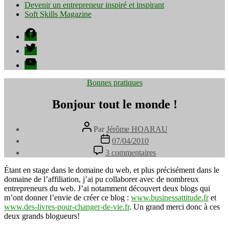
Devenir un entrepreneur inspiré et inspirant
Soft Skills Magazine
Facebook
Twitter
YouTube
Catégories
Bonnes pratiques
Bonjour tout le monde !
Auteur
Par
Jérôme HOARAU
de
Date
07/04/2010
l’article
de
sur
3 commentaires
l’article
Bonjour
tout
Étant en stage dans le domaine du web, et plus précisément dans le
le
domaine de l’affiliation, j’ai pu collaborer avec de nombreux
monde
entrepreneurs du web. J’ai notamment découvert deux blogs qui
!
m’ont donner l’envie de créer ce blog :
www.businessattitude.fr
et
www.des-livres-pour-changer-de-vie.fr
. Un grand merci donc à ces
deux grands blogueurs!