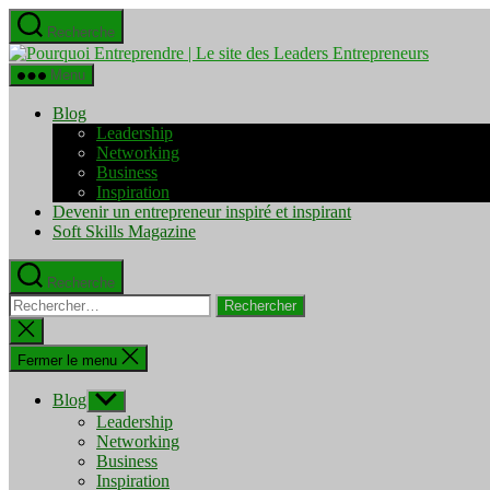
Aller
Recherche
au
Pourquo
contenu
Entrepre
Menu
|
Le
Blog
site
Leadership
des
Networking
Leaders
Business
Entrepre
Inspiration
Devenir un entrepreneur inspiré et inspirant
Soft Skills Magazine
Recherche
Rechercher :
Fermer
la
recherche
Fermer le menu
Blog
Afficher
le
Leadership
sous-
Networking
menu
Business
Inspiration