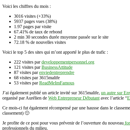
Voici les chiffres du mois :
3016 visites (+33%)
5937 pages vues (38%)
1.97 pages par visite
67.41% de taux de rebond
2 min 30 secondes durée moyenne passée sur le site
72.18 % de nouvelles visites
Voici le top 5 des sites qui m’ont apporté le plus de trafic :
222 visites par
developpementpersonnel.org
121 visites par
BusinessAttitude
87 visites par
enviedentreprendre
68 visites par 3615malife
53 visites par
ReadMeImFamous
J’ai également publié un article invité sur 3615malife,
un autre sur En
organisé par Aurélien de
Web Entrepreneur Débutant
avec l’article “
E
Ce mois-ci fut également récompensé par une hausse dans le classem
classement) 🙂
Je profite de ce post pour vous prévenir de l’ouverture du nouveau
for
professionnels du milieu.