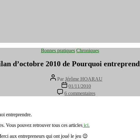
Catégories
Bonnes pratiques
Chroniques
ilan d’octobre 2010 de Pourquoi entreprend
Auteur
Par
Jérôme HOARAU
de
Date
01/11/2010
l’article
de
sur
6 commentaires
l’article
Bilan
d’octobre
2010
de
uoi entreprendre.
Pourquoi
nes. Vous pouvez retrouver tous ces articles
ici.
entreprendre
. Merci aux entrepreneurs qui ont joué le jeu 😉