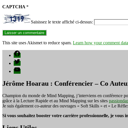
CAPTCHA
*
Saisissez le texte affiché ci-dessus:
This site uses Akismet to reduce spam.
Learn how your comment data 
Facebook
Twitter
YouTube
Jérôme Hoarau : Conférencier – Co Auteu
Champion du monde de Mind Mapping, j’interviens en conférence pour f
grâce à la Lecture Rapide et au Mind Mapping sur les sites
passionda
Je suis également co-auteur des ouvrages « Soft Skills » et « Le Réfl
Si vous souhaitez booster votre carrière professionnelle, je vous 
Liens Utiles