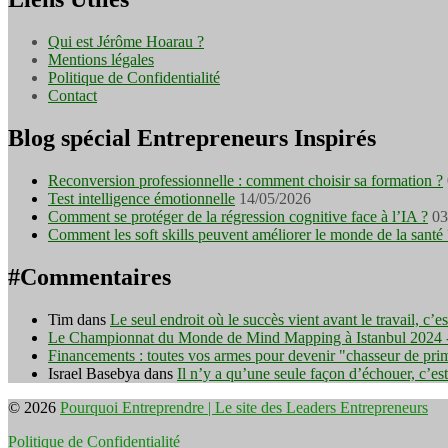
Qui est Jérôme Hoarau ?
Mentions légales
Politique de Confidentialité
Contact
Blog spécial Entrepreneurs Inspirés
Reconversion professionnelle : comment choisir sa formation ?
Test intelligence émotionnelle
14/05/2026
Comment se protéger de la régression cognitive face à l’IA ?
03
Comment les soft skills peuvent améliorer le monde de la santé 
#Commentaires
Tim
dans
Le seul endroit où le succès vient avant le travail, c’
Le Championnat du Monde de Mind Mapping à Istanbul 2024 - I
Financements : toutes vos armes pour devenir "chasseur de pri
Israel Basebya
dans
Il n’y a qu’une seule façon d’échouer, c’es
© 2026
Pourquoi Entreprendre | Le site des Leaders Entrepreneurs
Politique de Confidentialité