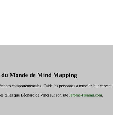
on du Monde de Mind Mapping
tences comportementales. J’aide les personnes à muscler leur cerveau
es telles que Léonard de Vinci sur son site
Jerome-Hoarau.com
.