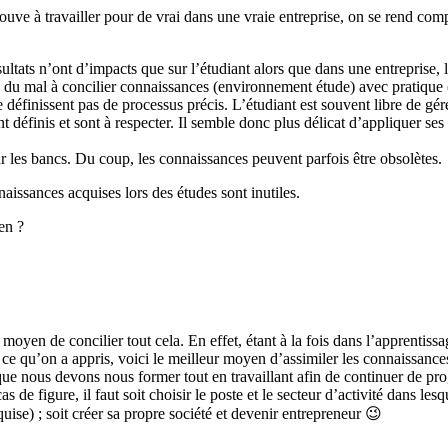
etrouve à travailler pour de vrai dans une vraie entreprise, on se rend co
ésultats n’ont d’impacts que sur l’étudiant alors que dans une entreprise
 a du mal à concilier connaissances (environnement étude) avec pratique
 définissent pas de processus précis. L’étudiant est souvent libre de gér
t définis et sont à respecter. Il semble donc plus délicat d’appliquer 
ur les bancs. Du coup, les connaissances peuvent parfois être obsolètes.
naissances acquises lors des études sont inutiles.
ien ?
moyen de concilier tout cela. En effet, étant à la fois dans l’apprentissag
ce qu’on a appris, voici le meilleur moyen d’assimiler les connaissances. J
que nous devons nous former tout en travaillant afin de continuer de prog
de figure, il faut soit choisir le poste et le secteur d’activité dans les
uise) ; soit créer sa propre société et devenir entrepreneur 😉