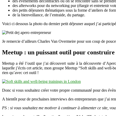
des évènements décontractés où on se rencontre sans se prendre 
des afterworks pour du networking pur (élargir et entretenir votr
des petits déjeuners thématiques sous la forme d’ateliers de for
de la bienveillance, de l’entraide, du partage.
Voici ci dessous la photo du dernier petit déjeuner auquel j’ai participé
Je remercie d’ailleurs Charles Van Overmeire pour son coup de pouc
Meetup : un puissant outil pour construir
Meetup a été l’outil que j’ai découvert suite à la découverte d’Ape
laquelle j’écris cet article, mon groupe Meetup “Soft skills and well
rien qu’avec cet outil !
Donc si vous souhaitez créer votre propre communauté pour des évène
A bientôt pour de prochaines interviews des entrepreneurs que j’ai renc
PS : si vous souhaitez me motiver à continuer à alimenter ce site, vo