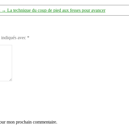
k
→
La technique du coup de pied aux fesses pour avancer
t indiqués avec
*
 pour mon prochain commentaire.