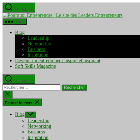
Aller
Recherche
au
Pourquo
contenu
Entrepre
Menu
|
Le
Blog
site
Leadership
des
Networking
Leaders
Business
Entrepre
Inspiration
Devenir un entrepreneur inspiré et inspirant
Soft Skills Magazine
Recherche
Rechercher :
Fermer
la
recherche
Fermer le menu
Blog
Afficher
le
Leadership
sous-
Networking
menu
Business
Inspiration