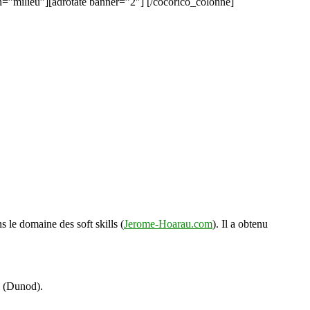
on=”milieu”][adrotate banner=”2″] [/cocorico_colonne]
s le domaine des soft skills (
Jerome-Hoarau.com
). Il a obtenu
s (Dunod).