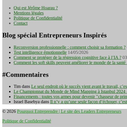
Qui est Jérôme Hoarau ?
Mentions légales
Politique de Confidentialité
Contact
Blog spécial Entrepreneurs Inspirés
Reconversion professionnelle : comment choisir sa formation ?
Test intelligence émotionnelle
14/05/2026
Comment se protéger de la régression cognitive face à l’IA ?
03
Comment les soft skills peuvent améliorer le monde de la santé 
#Commentaires
Tim
dans
Le seul endroit où le succès vient avant le travail, c’
Le Championnat du Monde de Mind Mapping à Istanbul 2024 - I
Financements : toutes vos armes pour devenir "chasseur de pri
Israel Basebya
dans
Il n’y a qu’une seule façon d’échouer, c’es
© 2026
Pourquoi Entreprendre | Le site des Leaders Entrepreneurs
Politique de Confidentialité