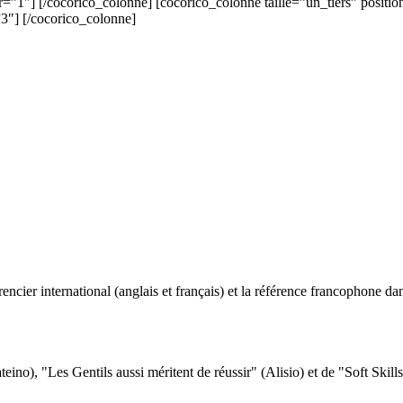
r=”1″] [/cocorico_colonne] [cocorico_colonne taille=”un_tiers” positi
”3″] [/cocorico_colonne]
ncier international (anglais et français) et la référence francophone dan
eino), "Les Gentils aussi méritent de réussir" (Alisio) et de "Soft Skill