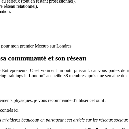
au sérieux (tout en restant professionnel),
e réseau relationnel),
mation,
 :
e pour mon premier Meetup sur Londres.
e sa communauté et son réseau
ro Entrepreneurs. C’est vraiment un outil puissant, car vous partez d
-being trainings in London” accueille 38 membres après une semaine de 
ments physiques, je vous recommande d’utiliser cet outil !
ontrés ici.
us m’aiderez beaucoup en partageant cet article sur les réseaux sociaux