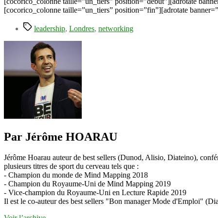
[cocorico_colonne taille=”un_tiers” position=”debut”][adrotate banne
[cocorico_colonne taille=”un_tiers” position=”fin”][adrotate banner=
Étiquettes
leadership
,
Londres
,
networking
Par Jérôme HOARAU
Jérôme Hoarau auteur de best sellers (Dunod, Alisio, Diateino), confére
plusieurs titres de sport du cerveau tels que :
- Champion du monde de Mind Mapping 2018
- Champion du Royaume-Uni de Mind Mapping 2019
- Vice-champion du Royaume-Uni en Lecture Rapide 2019
Il est le co-auteur des best sellers "Bon manager Mode d'Emploi" (Diat
Voir l’archive
→