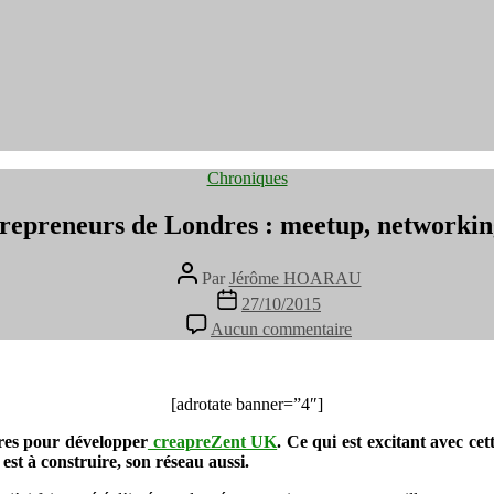
Catégories
Chroniques
repreneurs de Londres : meetup, networking
Auteur
Par
Jérôme HOARAU
de
Date
27/10/2015
l’article
de
sur
Aucun commentaire
l’article
Apéro
Entrepreneurs
de
Londres
[adrotate banner=”4″]
:
dres pour développer
creapreZent UK
. Ce qui est excitant avec cet
meetup,
t à construire, son réseau aussi.
networking
et