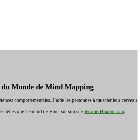
on du Monde de Mind Mapping
tences comportementales. J’aide les personnes à muscler leur cerveau
es telles que Léonard de Vinci sur son site
Jerome-Hoarau.com
.