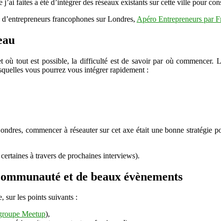
j’ai faites a été d’intégrer des réseaux existants sur cette ville pour con
réseau
nts d’entrepreneurs francophones sur Londres,
Apéro Entrepreneurs par F
eau
 où tout est possible, la difficulté est de savoir par où commencer. L
squelles vous pourrez vous intégrer rapidement :
dres, commencer à réseauter sur cet axe était une bonne stratégie po
 certaines à travers de prochaines interviews).
 communauté et de beaux évènements
sur les points suivants :
 groupe Meetup
),