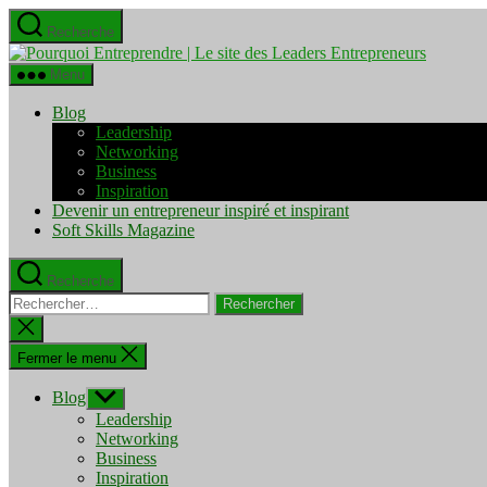
Aller
Recherche
au
Pourquo
contenu
Entrepre
Menu
|
Le
Blog
site
Leadership
des
Networking
Leaders
Business
Entrepre
Inspiration
Devenir un entrepreneur inspiré et inspirant
Soft Skills Magazine
Recherche
Rechercher :
Fermer
la
recherche
Fermer le menu
Blog
Afficher
le
Leadership
sous-
Networking
menu
Business
Inspiration