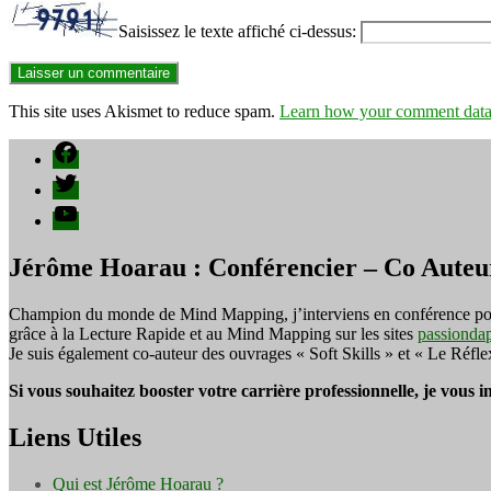
Saisissez le texte affiché ci-dessus:
This site uses Akismet to reduce spam.
Learn how your comment data 
Facebook
Twitter
YouTube
Jérôme Hoarau : Conférencier – Co Auteu
Champion du monde de Mind Mapping, j’interviens en conférence pour f
grâce à la Lecture Rapide et au Mind Mapping sur les sites
passionda
Je suis également co-auteur des ouvrages « Soft Skills » et « Le Réfl
Si vous souhaitez booster votre carrière professionnelle, je vous 
Liens Utiles
Qui est Jérôme Hoarau ?