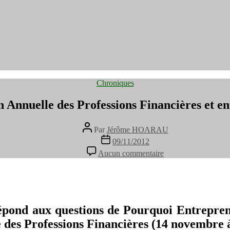
Catégories
Chroniques
 Annuelle des Professions Financières et e
Auteur
Par
Jérôme HOARAU
de
Date
09/11/2012
l’article
de
sur
Aucun commentaire
l’article
7e
Convention
Annuelle
des
Professions
Financières
pond aux questions de Pourquoi Entrepren
et
e des Professions Financières (14 novembre 
entrepreneuriat