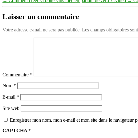
←
Comment créer sa boîte sans idée en partant de zéro ? -vidéo
→
Co
Laisser un commentaire
Votre adresse e-mail ne sera pas publiée.
Les champs obligatoires son
Commentaire
*
Nom
*
E-mail
*
Site web
Enregistrer mon nom, mon e-mail et mon site dans le navigateur
CAPTCHA
*