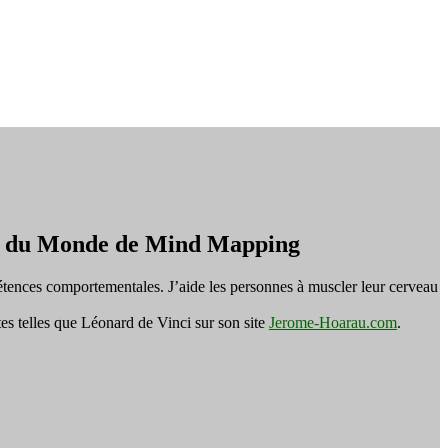
on du Monde de Mind Mapping
tences comportementales. J’aide les personnes à muscler leur cerveau
es telles que Léonard de Vinci sur son site
Jerome-Hoarau.com
.