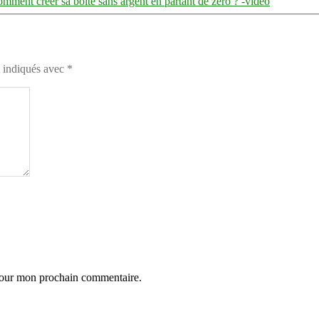
mment créer sa boîte sans argent en partant de zéro ? -vidéo
t indiqués avec
*
 pour mon prochain commentaire.