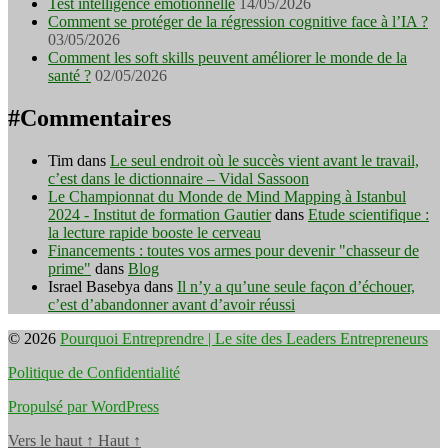
Test intelligence émotionnelle
14/05/2026
Comment se protéger de la régression cognitive face à l’IA ?
03/05/2026
Comment les soft skills peuvent améliorer le monde de la
santé ?
02/05/2026
#Commentaires
Tim
dans
Le seul endroit où le succès vient avant le travail,
c’est dans le dictionnaire – Vidal Sassoon
Le Championnat du Monde de Mind Mapping à Istanbul
2024 - Institut de formation Gautier
dans
Etude scientifique :
la lecture rapide booste le cerveau
Financements : toutes vos armes pour devenir "chasseur de
prime"
dans
Blog
Israel Basebya
dans
Il n’y a qu’une seule façon d’échouer,
c’est d’abandonner avant d’avoir réussi
© 2026
Pourquoi Entreprendre | Le site des Leaders Entrepreneurs
Politique de Confidentialité
Propulsé par WordPress
Vers le haut
↑
Haut
↑