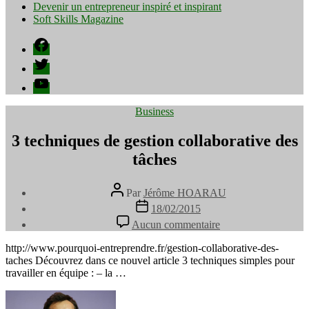
Devenir un entrepreneur inspiré et inspirant
Soft Skills Magazine
Facebook
Twitter
YouTube
Catégories
Business
3 techniques de gestion collaborative des
tâches
Auteur
Par
Jérôme HOARAU
de
Date
18/02/2015
l’article
de
sur
Aucun commentaire
l’article
3
techniques
http://www.pourquoi-entreprendre.fr/gestion-collaborative-des-
de
taches Découvrez dans ce nouvel article 3 techniques simples pour
gestion
travailler en équipe : – la …
collaborative
des
tâches