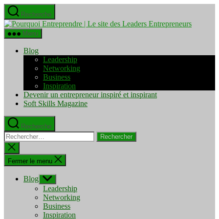
Aller
Recherche
au
Pourquo
contenu
Entrepre
Menu
|
Le
Blog
site
Leadership
des
Networking
Leaders
Business
Entrepre
Inspiration
Devenir un entrepreneur inspiré et inspirant
Soft Skills Magazine
Recherche
Rechercher :
Fermer
la
recherche
Fermer le menu
Blog
Afficher
le
Leadership
sous-
Networking
menu
Business
Inspiration