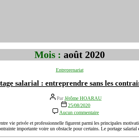
Mois :
août 2020
Catégories
Entreprenariat
tage salarial : entreprendre sans les contrai
Auteur
Par
Jérôme HOARAU
de
Date
25/08/2020
l’article
de
sur
Aucun commentaire
l’article
Portage
salarial
ntre vie privée et professionnelle figurent parmi les principales motiva
:
contrainte importante voire un obstacle pour certains. Le portage salar
entreprendre
sans