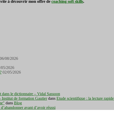
invite à découvrir mon offre de
coaching soft skills
.
06/08/2026
/05/2026
?
02/05/2026
est dans le dictionnaire – Vidal Sassoon
nstitut de formation Gautier
dans
Etude scientifique : la lecture rapid
me"
dans
Blog
t d’abandonner avant d’avoir réussi