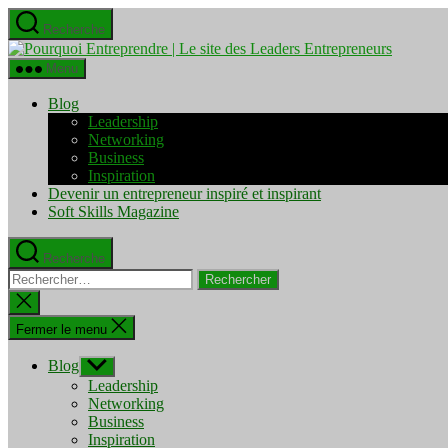
Aller
Recherche
au
Pourquo
contenu
Entrepre
Menu
|
Le
Blog
site
Leadership
des
Networking
Leaders
Business
Entrepre
Inspiration
Devenir un entrepreneur inspiré et inspirant
Soft Skills Magazine
Recherche
Rechercher :
Fermer
la
recherche
Fermer le menu
Blog
Afficher
le
Leadership
sous-
Networking
menu
Business
Inspiration