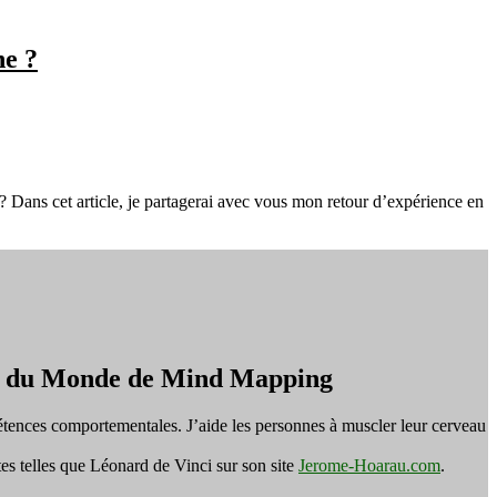
he ?
? Dans cet article, je partagerai avec vous mon retour d’expérience en
on du Monde de Mind Mapping
tences comportementales. J’aide les personnes à muscler leur cerveau
es telles que Léonard de Vinci sur son site
Jerome-Hoarau.com
.