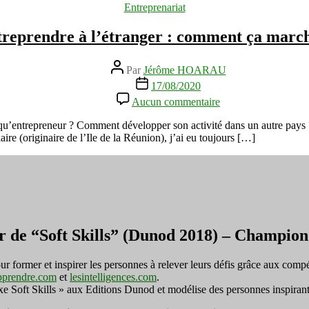
Catégories
Entreprenariat
les
contraintes
reprendre à l’étranger : comment ça marc
Auteur
Par
Jérôme HOARAU
de
Date
17/08/2020
l’article
de
sur
Aucun commentaire
l’article
Entreprendre
à
t qu’entrepreneur ? Comment développer son activité dans un autre pays 
l’étranger
aire (originaire de l’Ile de la Réunion), j’ai eu toujours […]
:
comment
ça
marche
?
r de “Soft Skills” (Dunod 2018) – Champi
ormer et inspirer les personnes à relever leurs défis grâce aux compé
pprendre.com
et
lesintelligences.com
.
exe Soft Skills » aux Editions Dunod et modélise des personnes inspirant