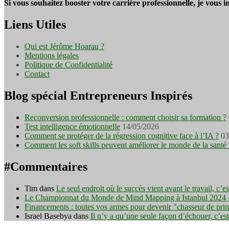
Si vous souhaitez booster votre carrière professionnelle, je vous 
Liens Utiles
Qui est Jérôme Hoarau ?
Mentions légales
Politique de Confidentialité
Contact
Blog spécial Entrepreneurs Inspirés
Reconversion professionnelle : comment choisir sa formation ?
Test intelligence émotionnelle
14/05/2026
Comment se protéger de la régression cognitive face à l’IA ?
03
Comment les soft skills peuvent améliorer le monde de la santé 
#Commentaires
Tim
dans
Le seul endroit où le succès vient avant le travail, c’
Le Championnat du Monde de Mind Mapping à Istanbul 2024 - I
Financements : toutes vos armes pour devenir "chasseur de pri
Israel Basebya
dans
Il n’y a qu’une seule façon d’échouer, c’es