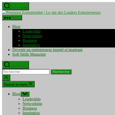
Aller
Recherche
au
Pourquo
contenu
Entrepre
Menu
|
Le
Blog
site
Leadership
des
Networking
Leaders
Business
Entrepre
Inspiration
Devenir un entrepreneur inspiré et inspirant
Soft Skills Magazine
Recherche
Rechercher :
Fermer
la
recherche
Fermer le menu
Blog
Afficher
le
Leadership
sous-
Networking
menu
Business
Inspiration