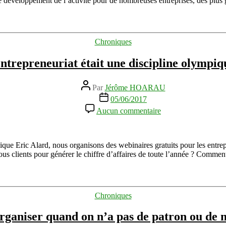
r de développement de l’activité pour de nombreuses entreprises, des plu
des
PME
et
TPE
Catégories
Chroniques
!
trepreneuriat était une discipline olympiq
Auteur
Par
Jérôme HOARAU
de
Date
05/06/2017
l’article
de
sur
Aucun commentaire
l’article
[PODCAST]
Si
l’entrepreneuriat
était
que Eric Alard, nous organisons des webinaires gratuits pour les entr
une
ous clients pour générer le chiffre d’affaires de toute l’année ? Comme
discipline
olympique
avec
Eric
Catégories
Chroniques
Alard
ganiser quand on n’a pas de patron ou de 