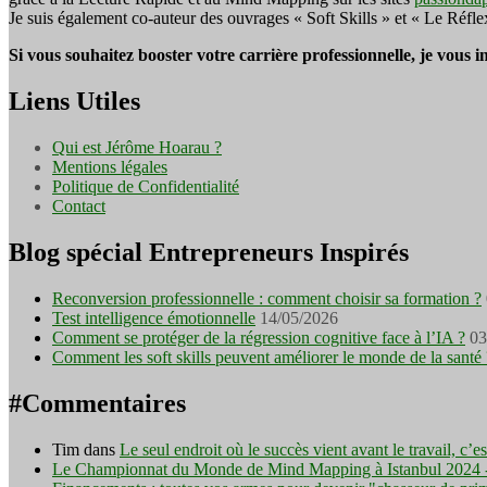
Je suis également co-auteur des ouvrages « Soft Skills » et « Le Réfl
Si vous souhaitez booster votre carrière professionnelle, je vous 
Liens Utiles
Qui est Jérôme Hoarau ?
Mentions légales
Politique de Confidentialité
Contact
Blog spécial Entrepreneurs Inspirés
Reconversion professionnelle : comment choisir sa formation ?
Test intelligence émotionnelle
14/05/2026
Comment se protéger de la régression cognitive face à l’IA ?
03
Comment les soft skills peuvent améliorer le monde de la santé 
#Commentaires
Tim
dans
Le seul endroit où le succès vient avant le travail, c’
Le Championnat du Monde de Mind Mapping à Istanbul 2024 - I