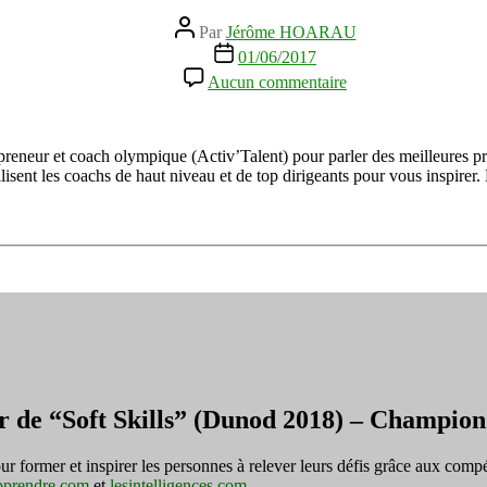
Auteur
Par
Jérôme HOARAU
de
Date
01/06/2017
l’article
de
sur
Aucun commentaire
l’article
[PODCAST]
S’avoir
s’organiser
quand
epreneur et coach olympique (Activ’Talent) pour parler des meilleures p
on
lisent les coachs de haut niveau et de top dirigeants pour vous inspire
n’a
pas
de
patron
ou
de
manager
avec
Eric
Alard
r de “Soft Skills” (Dunod 2018) – Champi
ormer et inspirer les personnes à relever leurs défis grâce aux compé
pprendre.com
et
lesintelligences.com
.