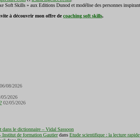
exe Soft Skills » aux Editions Dunod et modélise des personnes inspirant
invite à découvrir mon offre de
coaching soft skills
.
06/08/2026
/05/2026
?
02/05/2026
est dans le dictionnaire – Vidal Sassoon
nstitut de formation Gautier
dans
Etude scientifique : la lecture rapid