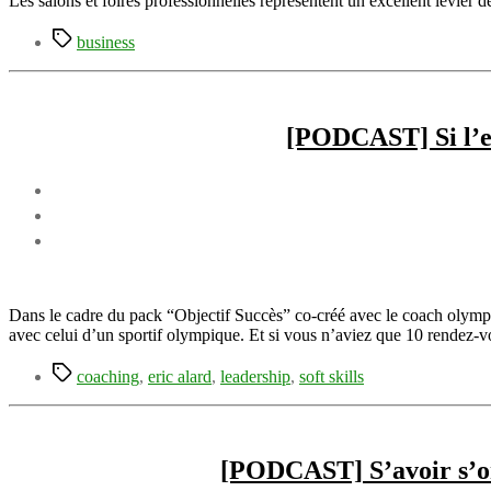
Les salons et foires professionnelles représentent un excellent levie
Étiquettes
business
[PODCAST] Si l’en
Dans le cadre du pack “Objectif Succès” co-créé avec le coach olympi
avec celui d’un sportif olympique. Et si vous n’aviez que 10 rendez-v
Étiquettes
coaching
,
eric alard
,
leadership
,
soft skills
[PODCAST] S’avoir s’or