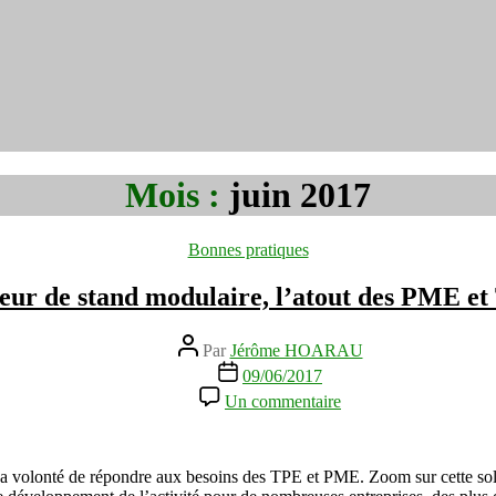
Mois :
juin 2017
Catégories
Bonnes pratiques
eur de stand modulaire, l’atout des PME et
Auteur
Par
Jérôme HOARAU
de
Date
09/06/2017
l’article
de
sur
Un commentaire
l’article
Créateur
de
stand
modulaire,
 sa volonté de répondre aux besoins des TPE et PME. Zoom sur cette solu
l’atout