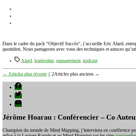
Dans le cadre du pack “Objectif Succès“, j’accueille Eric Alard, entr
quotidien. Nous partageons avec vous des techniques et astuces qu’uti
Étiquettes
Alard
,
leadership
,
management
,
podcast
Pagination
←
Articles
plus récents
1
2
Articles
plus anciens
→
des
Facebook
publications
Twitter
YouTube
Jérôme Hoarau : Conférencier – Co Auteu
Champion du monde de Mind Mapping, j’interviens en conférence pour f
grâce à la Lecture Rapide et au Mind Mapping sur les sites
passionda