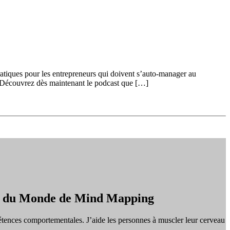
ratiques pour les entrepreneurs qui doivent s’auto-manager au
r. Découvrez dès maintenant le podcast que […]
on du Monde de Mind Mapping
tences comportementales. J’aide les personnes à muscler leur cerveau