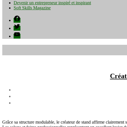
Devenir un entrepreneur inspiré et inspirant
Soft Skills Magazine
Facebook
Twitter
YouTube
Créat
Grâce sa structure modulable, le créateur de stand affirme clairement