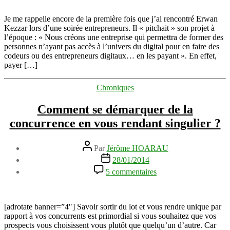
l’évolution
de
Je me rappelle encore de la première fois que j’ai rencontré Erwan
cette
Kezzar lors d’une soirée entrepreneurs. Il « pitchait » son projet à
entreprise
l’époque : « Nous créons une entreprise qui permettra de former des
sociale
personnes n’ayant pas accès à l’univers du digital pour en faire des
depuis
codeurs ou des entrepreneurs digitaux… en les payant ». En effet,
Samsung
payer […]
Launching
People
Catégories
Chroniques
Comment se démarquer de la
concurrence en vous rendant singulier ?
Auteur
Par
Jérôme HOARAU
de
Date
28/01/2014
l’article
de
sur
5 commentaires
l’article
Comment
se
démarquer
de
[adrotate banner=”4″] Savoir sortir du lot et vous rendre unique par
la
rapport à vos concurrents est primordial si vous souhaitez que vos
concurrence
prospects vous choisissent vous plutôt que quelqu’un d’autre. Car