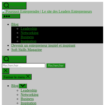
Aller
Recherche
au
Pourquo
contenu
Entrepre
Menu
|
Le
Blog
site
Leadership
des
Networking
Leaders
Business
Entrepre
Inspiration
Devenir un entrepreneur inspiré et inspirant
Soft Skills Magazine
Recherche
Rechercher :
Fermer
la
recherche
Fermer le menu
Blog
Afficher
le
Leadership
sous-
Networking
menu
Business
Inspiration