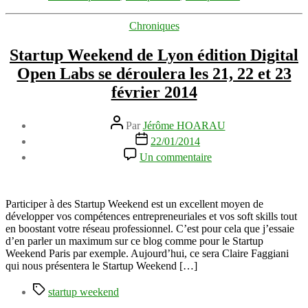
Catégories
Chroniques
Startup Weekend de Lyon édition Digital
Open Labs se déroulera les 21, 22 et 23
février 2014
Auteur
Par
Jérôme HOARAU
de
Date
22/01/2014
l’article
de
sur
Un commentaire
l’article
Startup
Weekend
de
Lyon
Participer à des Startup Weekend est un excellent moyen de
édition
développer vos compétences entrepreneuriales et vos soft skills tout
Digital
en boostant votre réseau professionnel. C’est pour cela que j’essaie
Open
d’en parler un maximum sur ce blog comme pour le Startup
Labs
Weekend Paris par exemple. Aujourd’hui, ce sera Claire Faggiani
se
qui nous présentera le Startup Weekend […]
déroulera
Étiquettes
les
startup weekend
21,