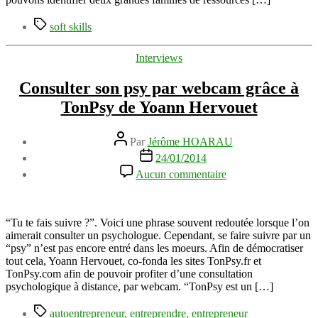
même
Étiquettes
soft skills
Catégories
Interviews
Consulter son psy par webcam grâce à
TonPsy de Yoann Hervouet
Auteur
Par
Jérôme HOARAU
de
Date
24/01/2014
l’article
de
sur
Aucun commentaire
l’article
Consulter
son
psy
par
“Tu te fais suivre ?”. Voici une phrase souvent redoutée lorsque l’on
webcam
aimerait consulter un psychologue. Cependant, se faire suivre par un
grâce
“psy” n’est pas encore entré dans les moeurs. Afin de démocratiser
à
tout cela, Yoann Hervouet, co-fonda les sites TonPsy.fr et
TonPsy
TonPsy.com afin de pouvoir profiter d’une consultation
de
psychologique à distance, par webcam. “TonPsy est un […]
Yoann
Étiquettes
Hervouet
autoentrepreneur
,
entreprendre
,
entrepreneur