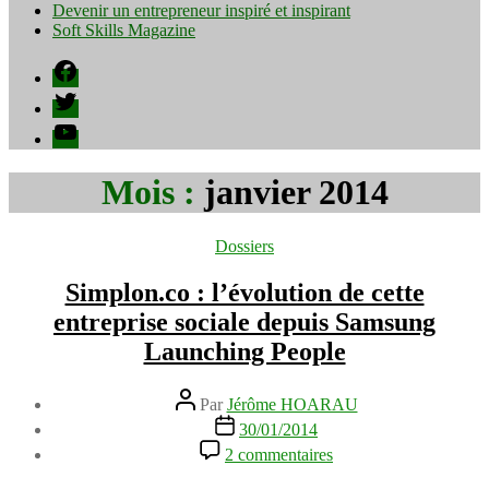
Devenir un entrepreneur inspiré et inspirant
Soft Skills Magazine
Facebook
Twitter
YouTube
Mois :
janvier 2014
Catégories
Dossiers
Simplon.co : l’évolution de cette
entreprise sociale depuis Samsung
Launching People
Auteur
Par
Jérôme HOARAU
de
Date
30/01/2014
l’article
de
sur
2 commentaires
l’article
Simplon.co
: