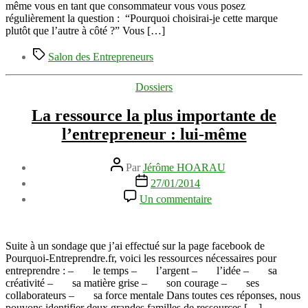
en
même vous en tant que consommateur vous vous posez
vous
régulièrement la question : “Pourquoi choisirai-je cette marque
rendant
plutôt que l’autre à côté ?” Vous […]
singulier
Étiquettes
?
Salon des Entrepreneurs
Catégories
Dossiers
La ressource la plus importante de
l’entrepreneur : lui-même
Auteur
Par
Jérôme HOARAU
de
Date
27/01/2014
l’article
de
sur
Un commentaire
l’article
La
ressource
la
plus
Suite à un sondage que j’ai effectué sur la page facebook de
importante
Pourquoi-Entreprendre.fr, voici les ressources nécessaires pour
de
entreprendre : – le temps – l’argent – l’idée – sa
l’entrepreneur
créativité – sa matière grise – son courage – ses
:
collaborateurs – sa force mentale Dans toutes ces réponses, nous
lui-
pouvons identifier deux grandes familles de ressources […]