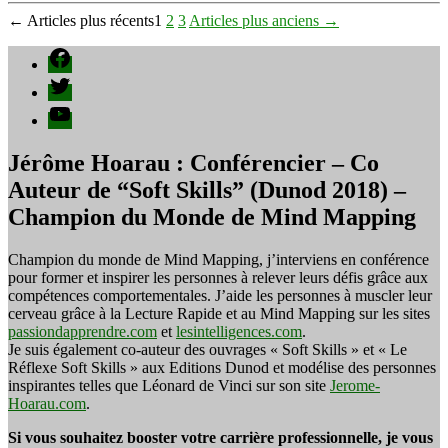
22
Pagination
←
Articles
plus récents
1
2
3
Articles
plus anciens
→
et
23
des
Facebook
février
publications
2014
Twitter
YouTube
Jérôme Hoarau : Conférencier – Co
Auteur de “Soft Skills” (Dunod 2018) –
Champion du Monde de Mind Mapping
Champion du monde de Mind Mapping, j’interviens en conférence
pour former et inspirer les personnes à relever leurs défis grâce aux
compétences comportementales. J’aide les personnes à muscler leur
cerveau grâce à la Lecture Rapide et au Mind Mapping sur les sites
passiondapprendre.com
et
lesintelligences.com
.
Je suis également co-auteur des ouvrages « Soft Skills » et « Le
Réflexe Soft Skills » aux Editions Dunod et modélise des personnes
inspirantes telles que Léonard de Vinci sur son site
Jerome-
Hoarau.com
.
Si vous souhaitez booster votre carrière professionnelle, je vous