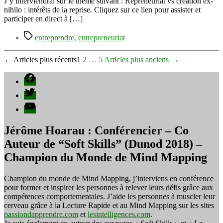
J’y interviendrai sur le thème suivant : Repreneuriat vs création ex-
le
nihilo : intérêts de la reprise. Cliquez sur ce lien pour assister et
28
participer en direct à […]
novembre
Étiquettes
2011
entreprendre
,
entrepreneuriat
à
16h00
Pagination
←
Articles
plus récents
1
2
…
5
Articles
plus anciens
→
des
Facebook
publications
Twitter
YouTube
Jérôme Hoarau : Conférencier – Co
Auteur de “Soft Skills” (Dunod 2018) –
Champion du Monde de Mind Mapping
Champion du monde de Mind Mapping, j’interviens en conférence
pour former et inspirer les personnes à relever leurs défis grâce aux
compétences comportementales. J’aide les personnes à muscler leur
cerveau grâce à la Lecture Rapide et au Mind Mapping sur les sites
passiondapprendre.com
et
lesintelligences.com
.