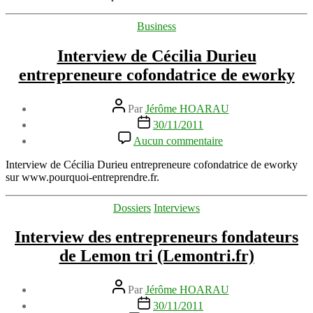
Bouret
entrepreneur
Catégories
Business
créateur
de
Interview de Cécilia Durieu
la
Méthode
entrepreneure cofondatrice de eworky
Present
Auteur
Par
Jérôme HOARAU
de
Date
30/11/2011
l’article
de
sur
Aucun commentaire
l’article
Interview
de
Interview de Cécilia Durieu entrepreneure cofondatrice de eworky
Cécilia
sur www.pourquoi-entreprendre.fr.
Durieu
entrepreneure
Catégories
Dossiers
Interviews
cofondatrice
de
Interview des entrepreneurs fondateurs
eworky
de Lemon tri (Lemontri.fr)
Auteur
Par
Jérôme HOARAU
de
Date
30/11/2011
l’article