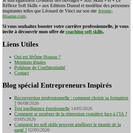
Je suis également co-auteur des ouvrages « Soft Skills » et « Le
Réflexe Soft Skills » aux Editions Dunod et modélise des personnes
inspirantes telles que Léonard de Vinci sur son site
Jerome-
Hoarau.com
.
Si vous souhaitez booster votre carrière professionnelle, je vous
invite à découvrir mon offre de
coaching soft skills
.
Liens Utiles
Qui est Jérôme Hoarau ?
Mentions légales
Politique de Confidentialité
Contact
Blog spécial Entrepreneurs Inspirés
Reconversion professionnelle : comment choisir sa formation
?
06/08/2026
Test intelligence émotionnelle
14/05/2026
Comment se protéger de la régression cognitive face à l’IA ?
03/05/2026
Comment les soft skills peuvent améliorer le monde de la
santé ?
02/05/2026