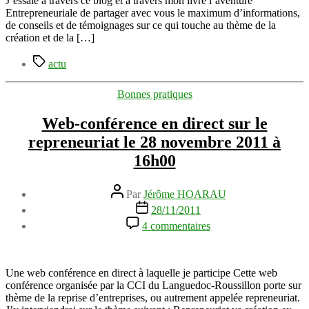
J’essaie à travers ce blog et à travers mon livre l’aventure
?
Entrepreneuriale de partager avec vous le maximum d’informations,
de conseils et de témoignages sur ce qui touche au thème de la
création et de la […]
Étiquettes
actu
Catégories
Bonnes pratiques
Web-conférence en direct sur le
repreneuriat le 28 novembre 2011 à
16h00
Auteur
Par
Jérôme HOARAU
de
Date
28/11/2011
l’article
de
sur
4 commentaires
l’article
Web-
conférence
en
direct
Une web conférence en direct à laquelle je participe Cette web
sur
conférence organisée par la CCI du Languedoc-Roussillon porte sur
le
thème de la reprise d’entreprises, ou autrement appelée repreneuriat.
repreneuriat