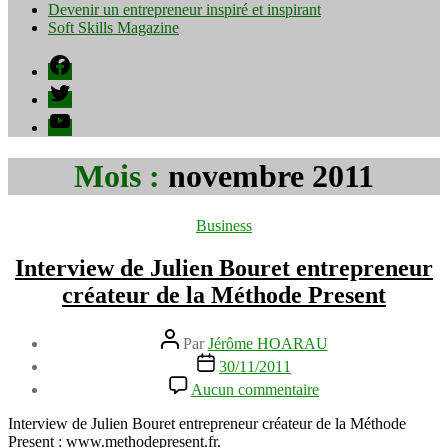
Devenir un entrepreneur inspiré et inspirant
Soft Skills Magazine
Facebook
Twitter
YouTube
Mois :
novembre 2011
Catégories
Business
Interview de Julien Bouret entrepreneur
créateur de la Méthode Present
Auteur
Par
Jérôme HOARAU
de
Date
30/11/2011
l’article
de
sur
Aucun commentaire
l’article
Interview
de
Interview de Julien Bouret entrepreneur créateur de la Méthode
Julien
Present : www.methodepresent.fr.