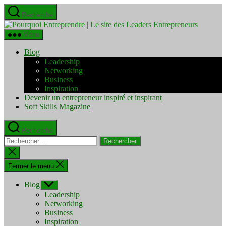
Aller
Recherche
au
Pourquo
contenu
Entrepre
Menu
|
Le
Blog
site
Leadership
des
Networking
Leaders
Business
Entrepre
Inspiration
Devenir un entrepreneur inspiré et inspirant
Soft Skills Magazine
Recherche
Rechercher :
Fermer
la
recherche
Fermer le menu
Blog
Afficher
le
Leadership
sous-
Networking
menu
Business
Inspiration