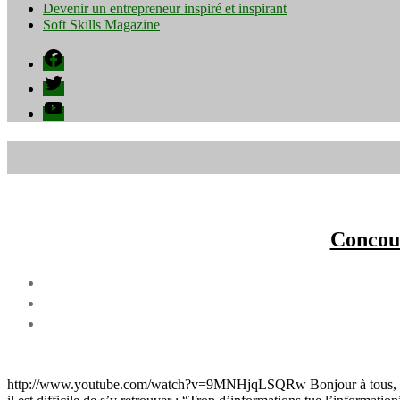
Devenir un entrepreneur inspiré et inspirant
Soft Skills Magazine
Facebook
Twitter
YouTube
Concour
http://www.youtube.com/watch?v=9MNHjqLSQRw Bonjour à tous, Je vous