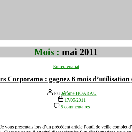
Mois :
mai 2011
Catégories
Entreprenariat
s Corporama : gagnez 6 mois d’utilisation 
Auteur
Par
Jérôme HOARAU
de
Date
17/05/2011
l’article
de
sur
5 commentaires
l’article
Concours
Corporama
:
gagnez
 présentais lors d’un précédent article l’outil de veille complet d’
6