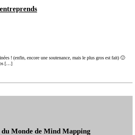
j’entreprends
ées ! (enfin, encore une soutenance, mais le plus gros est fait) 🙂
mps […]
on du Monde de Mind Mapping