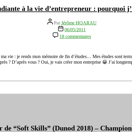
révolution
udiante à la vie d’entrepreneur : pourquoi 
vidéo
sur
Internet
Auteur
Par
Jérôme HOARAU
est
de
Date
06/05/2011
en
l’article
de
sur
marche
18 commentaires
l’article
De
la
vie
étudiante
s ma vie : je rends mon mémoire de fin d’études… Mes études sont termin
à
s ? D’après vous ? Oui, je vais créer mon entreprise 😀 J’ai longte
la
vie
d’entrepreneur
:
pourquoi
j’entreprends
r de “Soft Skills” (Dunod 2018) – Champi