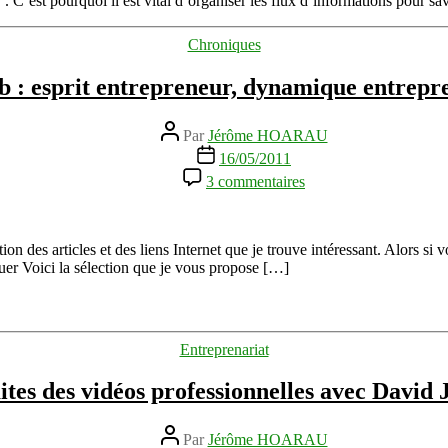
on”. C’est pourquoi il est vital d’organiser les flux d’informations pour 
mois
d’utilisation
Catégories
Chroniques
gratuite
b : esprit entrepreneur, dynamique entrepre
Auteur
Par
Jérôme HOARAU
de
Date
16/05/2011
l’article
de
sur
3 commentaires
l’article
Trouvailles
du
web
:
 des articles et des liens Internet que je trouve intéressant. Alors si vo
esprit
uer Voici la sélection que je vous propose […]
entrepreneur,
dynamique
entrepreneuriale
et
Catégories
Entreprenariat
vidéos
ites des vidéos professionnelles avec David 
Auteur
Par
Jérôme HOARAU