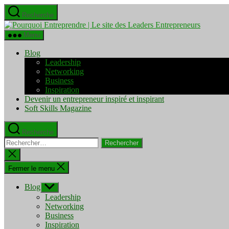
Aller
Recherche
au
Pourquo
contenu
Entrepre
Menu
|
Le
Blog
site
Leadership
des
Networking
Leaders
Business
Entrepre
Inspiration
Devenir un entrepreneur inspiré et inspirant
Soft Skills Magazine
Recherche
Rechercher :
Fermer
la
recherche
Fermer le menu
Blog
Afficher
le
Leadership
sous-
Networking
menu
Business
Inspiration