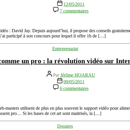
de
Date
12/05/2011
l’article
de
sur
7 commentaires
l’article
Faites
des
vidéos
professionnelles
vidéo : David Jay. Depuis aujourd’hui, il propose des conseils gratuite
avec
 j’ai participé à son concours pour lequel il offre 1h de […]
David
Jay
Catégories
Entreprenariat
 comme un pro : la révolution vidéo sur Inte
Auteur
Par
Jérôme HOARAU
de
Date
09/05/2011
l’article
de
sur
6 commentaires
l’article
Faites
des
vidéos
comme
-masters utilisent de plus en plus souvent le support vidéo pour alim
un
sent pro… Si les bases de cet art sont maitrisés, la […]
pro
:
Catégories
Dossiers
la