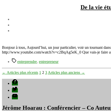
De la vie ét
Bonjour à tous, Aujourd’hui, un jour particulier, voir un tournant dan
http://www.youtube.com/watch?v=c2BqAg5eK_0 Que vais-je faire aprè
Étiquettes
entreprendre
,
entrepreneur
Pagination
←
Articles
plus récents
1
2
3
Articles
plus anciens
→
des
Facebook
publications
Twitter
YouTube
Jérôme Hoarau : Conférencier – Co Auteu