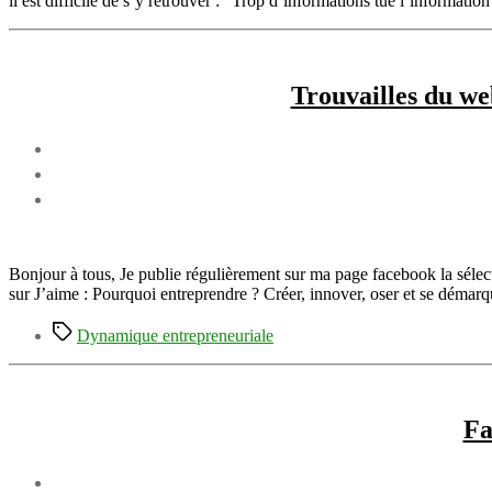
il est difficile de s’y retrouver : “Trop d’informations tue l’informati
Trouvailles du we
Bonjour à tous, Je publie régulièrement sur ma page facebook la sélection
sur J’aime : Pourquoi entreprendre ? Créer, innover, oser et se démarq
Étiquettes
Dynamique entrepreneuriale
Fa