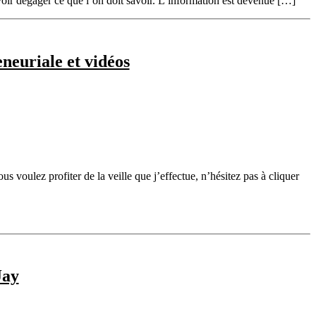
savoir dégager ce que l’on doit savoir. L’information est devenue […]
neuriale et vidéos
us voulez profiter de la veille que j’effectue, n’hésitez pas à cliquer
Jay