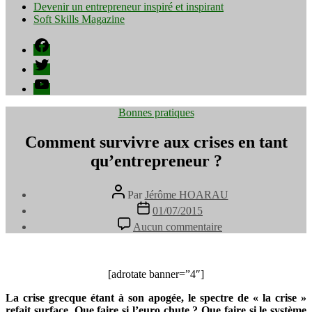
Devenir un entrepreneur inspiré et inspirant
Soft Skills Magazine
Facebook
Twitter
YouTube
Catégories
Bonnes pratiques
Comment survivre aux crises en tant
qu’entrepreneur ?
Auteur
Par
Jérôme HOARAU
de
Date
01/07/2015
l’article
de
sur
Aucun commentaire
l’article
Comment
survivre
aux
crises
[adrotate banner=”4″]
en
La crise grecque étant à son apogée, le spectre de « la crise »
tant
refait surface. Que faire si l’euro chute ? Que faire si le système
qu’entrepreneur