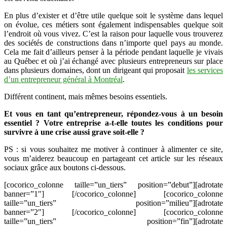
En plus d’exister et d’être utile quelque soit le système dans lequel
on évolue, ces métiers sont également indispensables quelque soit
l’endroit où vous vivez. C’est la raison pour laquelle vous trouverez
des sociétés de constructions dans n’importe quel pays au monde.
Cela me fait d’ailleurs penser à la période pendant laquelle je vivais
au Québec et où j’ai échangé avec plusieurs entrepreneurs sur place
dans plusieurs domaines, dont un dirigeant qui proposait
les services
d’un entrepreneur général à Montréal
.
Différent continent, mais mêmes besoins essentiels.
Et vous en tant qu’entrepreneur, répondez-vous à un besoin
essentiel ? Votre entreprise a-t-elle toutes les conditions pour
survivre à une crise aussi grave soit-elle ?
PS : si vous souhaitez me motiver à continuer à alimenter ce site,
vous m’aiderez beaucoup en partageant cet article sur les réseaux
sociaux grâce aux boutons ci-dessous.
[cocorico_colonne taille=”un_tiers” position=”debut”][adrotate
banner=”1″] [/cocorico_colonne] [cocorico_colonne
taille=”un_tiers” position=”milieu”][adrotate
banner=”2″] [/cocorico_colonne] [cocorico_colonne
taille=”un_tiers” position=”fin”][adrotate