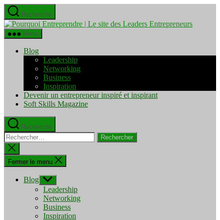
Aller
Recherche
au
Pourquo
contenu
Entrepre
Menu
|
Le
Blog
site
Leadership
des
Networking
Leaders
Business
Entrepre
Inspiration
Devenir un entrepreneur inspiré et inspirant
Soft Skills Magazine
Recherche
Rechercher :
Fermer
la
recherche
Fermer le menu
Blog
Afficher
le
Leadership
sous-
Networking
menu
Business
Inspiration