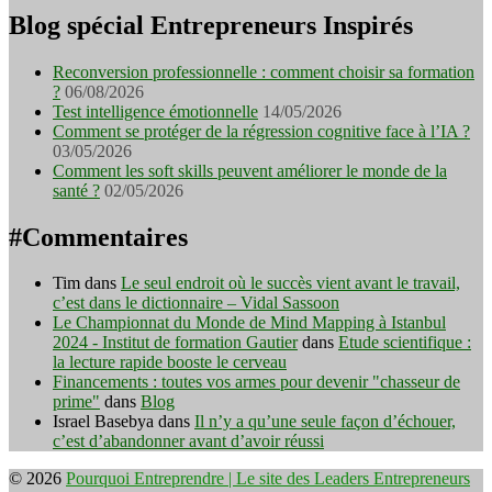
Blog spécial Entrepreneurs Inspirés
Reconversion professionnelle : comment choisir sa formation
?
06/08/2026
Test intelligence émotionnelle
14/05/2026
Comment se protéger de la régression cognitive face à l’IA ?
03/05/2026
Comment les soft skills peuvent améliorer le monde de la
santé ?
02/05/2026
#Commentaires
Tim
dans
Le seul endroit où le succès vient avant le travail,
c’est dans le dictionnaire – Vidal Sassoon
Le Championnat du Monde de Mind Mapping à Istanbul
2024 - Institut de formation Gautier
dans
Etude scientifique :
la lecture rapide booste le cerveau
Financements : toutes vos armes pour devenir "chasseur de
prime"
dans
Blog
Israel Basebya
dans
Il n’y a qu’une seule façon d’échouer,
c’est d’abandonner avant d’avoir réussi
© 2026
Pourquoi Entreprendre | Le site des Leaders Entrepreneurs