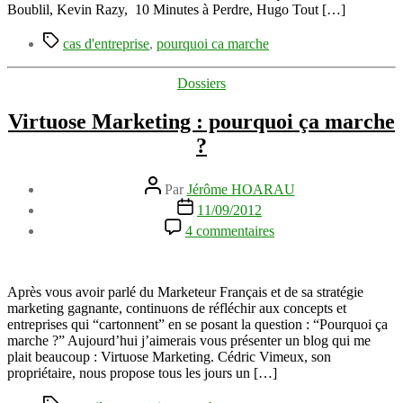
?
Boublil, Kevin Razy, 10 Minutes à Perdre, Hugo Tout […]
Étiquettes
cas d'entreprise
,
pourquoi ca marche
Catégories
Dossiers
Virtuose Marketing : pourquoi ça marche
?
Auteur
Par
Jérôme HOARAU
de
Date
11/09/2012
l’article
de
sur
4 commentaires
l’article
Virtuose
Marketing
:
pourquoi
Après vous avoir parlé du Marketeur Français et de sa stratégie
ça
marketing gagnante, continuons de réfléchir aux concepts et
marche
entreprises qui “cartonnent” en se posant la question : “Pourquoi ça
?
marche ?” Aujourd’hui j’aimerais vous présenter un blog qui me
plait beaucoup : Virtuose Marketing. Cédric Vimeux, son
propriétaire, nous propose tous les jours un […]
Étiquettes