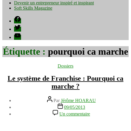
Devenir un entrepreneur inspiré et inspirant
Soft Skills Magazine
Facebook
Twitter
YouTube
Étiquette :
pourquoi ca marche
Catégories
Dossiers
Le système de Franchise : Pourquoi ca
marche ?
Auteur
Par
Jérôme HOARAU
de
Date
09/05/2013
l’article
de
sur
Un commentaire
l’article
Le
système
de