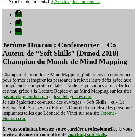
Pagination
←
Articles
plus récents
1
2
Articles
plus anciens
→
des
Facebook
publications
Twitter
YouTube
Jérôme Hoarau : Conférencier – Co
Auteur de “Soft Skills” (Dunod 2018) –
Champion du Monde de Mind Mapping
Champion du monde de Mind Mapping, j’interviens en conférence
pour former et inspirer les personnes à relever leurs défis grâce aux
compétences comportementales. J’aide les personnes à muscler leur
cerveau grâce à la Lecture Rapide et au Mind Mapping sur les sites
passiondapprendre.com
et
lesintelligences.com
.
Je suis également co-auteur des ouvrages « Soft Skills » et « Le
Réflexe Soft Skills » aux Editions Dunod et modélise des personnes
inspirantes telles que Léonard de Vinci sur son site
Jerome-
Hoarau.com
.
Si vous souhaitez booster votre carrière professionnelle, je vous
invite à découvrir mon offre de
coaching soft skills
.