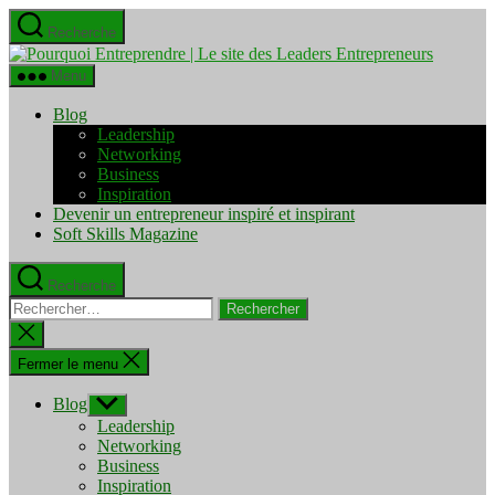
Aller
Recherche
au
Pourquo
contenu
Entrepre
Menu
|
Le
Blog
site
Leadership
des
Networking
Leaders
Business
Entrepre
Inspiration
Devenir un entrepreneur inspiré et inspirant
Soft Skills Magazine
Recherche
Rechercher :
Fermer
la
recherche
Fermer le menu
Blog
Afficher
le
Leadership
sous-
Networking
menu
Business
Inspiration