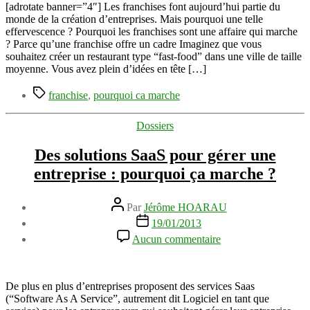
Franchise
[adrotate banner=”4″] Les franchises font aujourd’hui partie du
:
monde de la création d’entreprises. Mais pourquoi une telle
Pourquoi
effervescence ? Pourquoi les franchises sont une affaire qui marche
ca
? Parce qu’une franchise offre un cadre Imaginez que vous
marche
souhaitez créer un restaurant type “fast-food” dans une ville de taille
?
moyenne. Vous avez plein d’idées en tête […]
Étiquettes
franchise
,
pourquoi ca marche
Catégories
Dossiers
Des solutions SaaS pour gérer une
entreprise : pourquoi ça marche ?
Auteur
Par
Jérôme HOARAU
de
Date
19/01/2013
l’article
de
sur
Aucun commentaire
l’article
Des
solutions
SaaS
pour
De plus en plus d’entreprises proposent des services Saas
gérer
(“Software As A Service”, autrement dit Logiciel en tant que
une