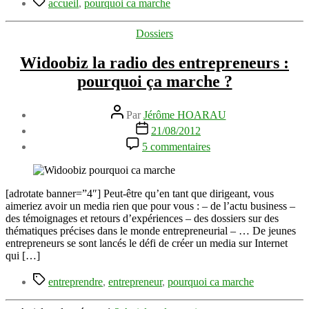
accueil
,
pourquoi ca marche
Catégories
Dossiers
Widoobiz la radio des entrepreneurs :
pourquoi ça marche ?
Auteur
Par
Jérôme HOARAU
de
Date
21/08/2012
l’article
de
sur
5 commentaires
l’article
Widoobiz
la
radio
des
[adrotate banner=”4″] Peut-être qu’en tant que dirigeant, vous
entrepreneurs
aimeriez avoir un media rien que pour vous : – de l’actu business –
:
des témoignages et retours d’expériences – des dossiers sur des
pourquoi
thématiques précises dans le monde entrepreneurial – … De jeunes
ça
entrepreneurs se sont lancés le défi de créer un media sur Internet
marche
qui […]
?
Étiquettes
entreprendre
,
entrepreneur
,
pourquoi ca marche