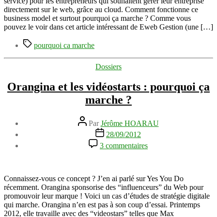
service) pour les entrepreneurs qui souhaitent gérer leur entreprise
entreprise
directement sur le web, grâce au cloud. Comment fonctionne ce
:
business model et surtout pourquoi ça marche ? Comme vous
pourquoi
pouvez le voir dans cet article intéressant de Eweb Gestion (une […]
ça
Étiquettes
marche
pourquoi ca marche
?
Catégories
Dossiers
Orangina et les vidéostarts : pourquoi ça
marche ?
Auteur
Par
Jérôme HOARAU
de
Date
28/09/2012
l’article
de
sur
3 commentaires
l’article
Orangina
et
les
vidéostarts
Connaissez-vous ce concept ? J’en ai parlé sur Yes You Do
:
récemment. Orangina sponsorise des “influenceurs” du Web pour
pourquoi
promouvoir leur marque ! Voici un cas d’études de stratégie digitale
ça
qui marche. Orangina n’en est pas à son coup d’essai. Printemps
marche
2012, elle travaille avec des “videostars” telles que Max