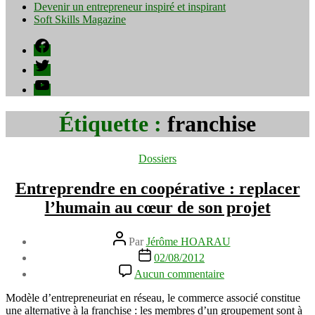
Devenir un entrepreneur inspiré et inspirant
Soft Skills Magazine
Facebook
Twitter
YouTube
Étiquette :
franchise
Catégories
Dossiers
Entreprendre en coopérative : replacer
l’humain au cœur de son projet
Auteur
Par
Jérôme HOARAU
de
Date
02/08/2012
l’article
de
sur
Aucun commentaire
l’article
Entreprendre
en
Modèle d’entrepreneuriat en réseau, le commerce associé constitue
coopérative
une alternative à la franchise : les membres d’un groupement sont à