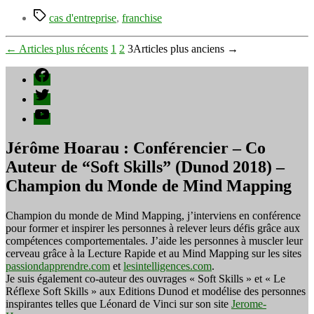
s’appuyant
sur
Étiquettes
cas d'entreprise
,
franchise
une
enseigne
Pagination
←
Articles
plus récents
1
2
3
Articles
plus anciens
→
connue
des
Facebook
publications
Twitter
YouTube
Jérôme Hoarau : Conférencier – Co
Auteur de “Soft Skills” (Dunod 2018) –
Champion du Monde de Mind Mapping
Champion du monde de Mind Mapping, j’interviens en conférence
pour former et inspirer les personnes à relever leurs défis grâce aux
compétences comportementales. J’aide les personnes à muscler leur
cerveau grâce à la Lecture Rapide et au Mind Mapping sur les sites
passiondapprendre.com
et
lesintelligences.com
.
Je suis également co-auteur des ouvrages « Soft Skills » et « Le
Réflexe Soft Skills » aux Editions Dunod et modélise des personnes
inspirantes telles que Léonard de Vinci sur son site
Jerome-