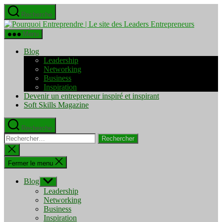
Aller
Recherche
au
Pourquo
contenu
Entrepre
Menu
|
Le
Blog
site
Leadership
des
Networking
Leaders
Business
Entrepre
Inspiration
Devenir un entrepreneur inspiré et inspirant
Soft Skills Magazine
Recherche
Rechercher :
Fermer
la
recherche
Fermer le menu
Blog
Afficher
le
Leadership
sous-
Networking
menu
Business
Inspiration